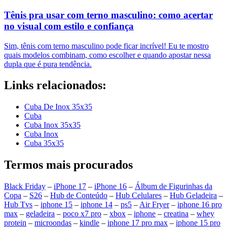
Tênis pra usar com terno masculino: como acertar
no visual com estilo e confiança
Sim, tênis com terno masculino pode ficar incrível! Eu te mostro
quais modelos combinam, como escolher e quando apostar nessa
dupla que é pura tendência.
Links relacionados:
Cuba De Inox 35x35
Cuba
Cuba Inox 35x35
Cuba Inox
Cuba 35x35
Termos mais procurados
Black Friday
–
iPhone 17
–
iPhone 16
–
Álbum de Figurinhas da
Copa
–
S26
–
Hub de Conteúdo
–
Hub Celulares
–
Hub Geladeira
–
Hub Tvs
–
iphone 15
–
iphone 14
–
ps5
–
Air Fryer
–
iphone 16 pro
max
–
geladeira
–
poco x7 pro
–
xbox
–
iphone
–
creatina
–
whey
protein
–
microondas
–
kindle
–
iphone 17 pro max
–
iphone 15 pro