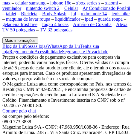
max
–
celular samsung
–
iphone 16e
–
xbox series s
–
xiaomi
–
ventilador
–
nintendo switch 2
–
Celular
–
Ar Condicionado Portátil
–
tablet
–
Bicicleta
–
Body Splash
–
jbl
–
redmi note 14
–
tenis nike
–
maquina de lavar roupa
–
liquidificador
–
ipad
–
guarda roupa
–
geladeira frost free
–
fogão 4 bocas
–
Armário de Cozinha
–
Alexa
–
TV 50 polegadas
–
TV 32 polegadas
Mais informações
Blog da Lu
Nossas lojas
WhatsApp da Lu
Tenha sua
loja
Regulamento
Acessibilidade
Segurança e Privacidade
Preços e condições de pagamento exclusivos para compras via
internet, podendo variar nas lojas físicas. Ofertas válidas na compra
de até 5 peças de cada produto por cliente, até o término dos nossos
estoques para internet. Caso os produtos apresentem divergências de
valores, o preço válido é o da sacola de compras.
O Magazine Luiza atua como correspondente no País, nos termos da
Resolução CMN nº 4.935/2021, e encaminha propostas de cartão de
crédito e operações de crédito para a Luizacred S.A Sociedade de
Crédito, Financiamento e Investimento inscrita no CNPJ sob o nº
02.206.577/0001-80.
Compre pelo chat
ou compre pelo telefone:
0800 773 3838
Magazine Luiza S/A - CNPJ: 47.960.950/1088-36 - Endereço: Rua
Arnulfo de Lima, 2385 - Vila Santa Cruz, Franca/SP - CEP 14.403-