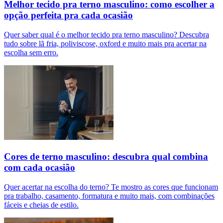
Melhor tecido pra terno masculino: como escolher a
opção perfeita pra cada ocasião
Quer saber qual é o melhor tecido pra terno masculino? Descubra
tudo sobre lã fria, poliviscose, oxford e muito mais pra acertar na
escolha sem erro.
Cores de terno masculino: descubra qual combina
com cada ocasião
Quer acertar na escolha do terno? Te mostro as cores que funcionam
pra trabalho, casamento, formatura e muito mais, com combinações
fáceis e cheias de estilo.