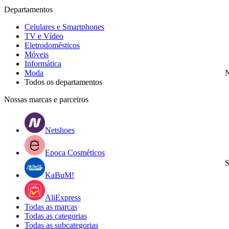
Departamentos
Celulares e Smartphones
TV e Vídeo
Eletrodomésticos
Móveis
Informática
Moda
N
Todos os departamentos
Nossas marcas e parceiros
Netshoes
Epoca Cosméticos
S
KaBuM!
AliExpress
Todas as marcas
Todas as categorias
Todas as subcategorias