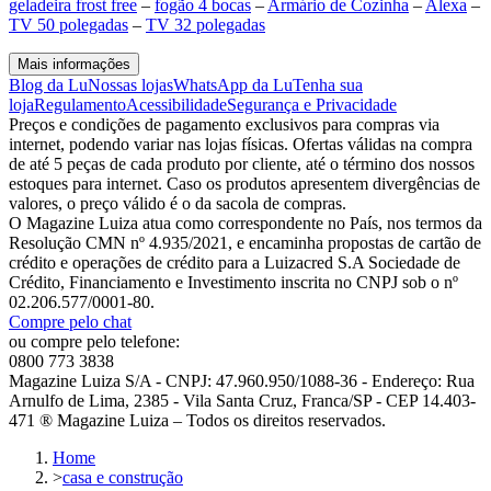
geladeira frost free
–
fogão 4 bocas
–
Armário de Cozinha
–
Alexa
–
TV 50 polegadas
–
TV 32 polegadas
Mais informações
Blog da Lu
Nossas lojas
WhatsApp da Lu
Tenha sua
loja
Regulamento
Acessibilidade
Segurança e Privacidade
Preços e condições de pagamento exclusivos para compras via
internet, podendo variar nas lojas físicas. Ofertas válidas na compra
de até 5 peças de cada produto por cliente, até o término dos nossos
estoques para internet. Caso os produtos apresentem divergências de
valores, o preço válido é o da sacola de compras.
O Magazine Luiza atua como correspondente no País, nos termos da
Resolução CMN nº 4.935/2021, e encaminha propostas de cartão de
crédito e operações de crédito para a Luizacred S.A Sociedade de
Crédito, Financiamento e Investimento inscrita no CNPJ sob o nº
02.206.577/0001-80.
Compre pelo chat
ou compre pelo telefone:
0800 773 3838
Magazine Luiza S/A - CNPJ: 47.960.950/1088-36 - Endereço: Rua
Arnulfo de Lima, 2385 - Vila Santa Cruz, Franca/SP - CEP 14.403-
471 ® Magazine Luiza – Todos os direitos reservados.
Home
>
casa e construção