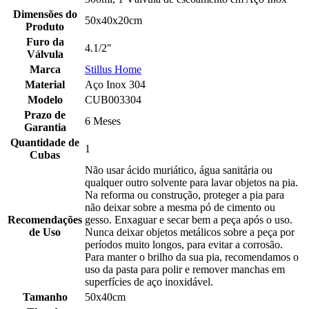
Dimensões do
50x40x20cm
Produto
Furo da
4.1/2"
Válvula
Marca
Stillus Home
Material
Aço Inox 304
Modelo
CUB003304
Prazo de
6 Meses
Garantia
Quantidade de
1
Cubas
Não usar ácido muriático, água sanitária ou
qualquer outro solvente para lavar objetos na pia.
Na reforma ou construção, proteger a pia para
não deixar sobre a mesma pó de cimento ou
Recomendações
gesso. Enxaguar e secar bem a peça após o uso.
de Uso
Nunca deixar objetos metálicos sobre a peça por
períodos muito longos, para evitar a corrosão.
Para manter o brilho da sua pia, recomendamos o
uso da pasta para polir e remover manchas em
superfícies de aço inoxidável.
Tamanho
50x40cm