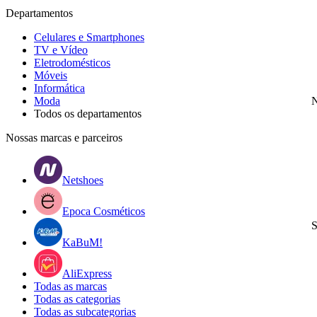
Departamentos
Celulares e Smartphones
TV e Vídeo
Eletrodomésticos
Móveis
Informática
Moda
N
Todos os departamentos
Nossas marcas e parceiros
Netshoes
Epoca Cosméticos
S
KaBuM!
AliExpress
Todas as marcas
Todas as categorias
Todas as subcategorias