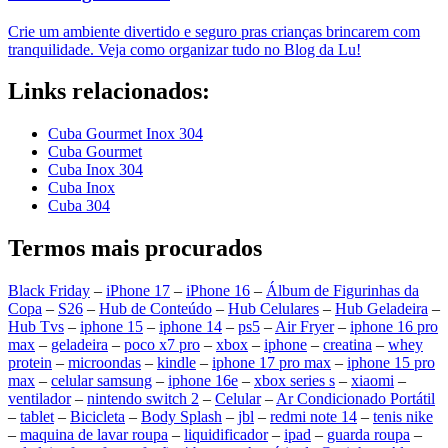
Crie um ambiente divertido e seguro pras crianças brincarem com
tranquilidade. Veja como organizar tudo no Blog da Lu!
Links relacionados:
Cuba Gourmet Inox 304
Cuba Gourmet
Cuba Inox 304
Cuba Inox
Cuba 304
Termos mais procurados
Black Friday
–
iPhone 17
–
iPhone 16
–
Álbum de Figurinhas da
Copa
–
S26
–
Hub de Conteúdo
–
Hub Celulares
–
Hub Geladeira
–
Hub Tvs
–
iphone 15
–
iphone 14
–
ps5
–
Air Fryer
–
iphone 16 pro
max
–
geladeira
–
poco x7 pro
–
xbox
–
iphone
–
creatina
–
whey
protein
–
microondas
–
kindle
–
iphone 17 pro max
–
iphone 15 pro
max
–
celular samsung
–
iphone 16e
–
xbox series s
–
xiaomi
–
ventilador
–
nintendo switch 2
–
Celular
–
Ar Condicionado Portátil
–
tablet
–
Bicicleta
–
Body Splash
–
jbl
–
redmi note 14
–
tenis nike
–
maquina de lavar roupa
–
liquidificador
–
ipad
–
guarda roupa
–