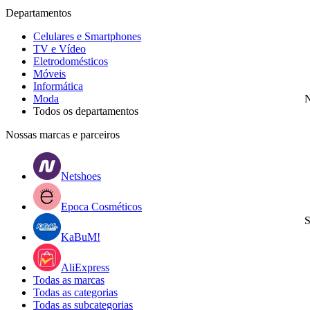
Departamentos
Celulares e Smartphones
TV e Vídeo
Eletrodomésticos
Móveis
Informática
Moda
N
Todos os departamentos
Nossas marcas e parceiros
Netshoes
Epoca Cosméticos
S
KaBuM!
AliExpress
Todas as marcas
Todas as categorias
Todas as subcategorias