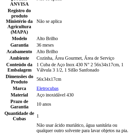
ANVISA
Registro do
produto
Ministério da
Não se aplica
Agricultura
(MAPA)
Modelo
Alto Brilho
Garantia
36 meses
Acabamento
Alto Brilho
Ambiente
Cozinha, Área Gourmet, Área de Serviço
Conteúdo da
1 Cuba de Aço Inox 430 N° 2 56x34x17cm, 1
Embalagem
Válvula 3 1/2, 1 Sifão Sanfonado
Dimensões do
56x34x17cm
Produto
Marca
Eletrocubas
Material
Aço inoxidável 430
Prazo de
10 anos
Garantia
Quantidade de
1
Cubas
Não usar ácido muriático, água sanitária ou
qualquer outro solvente para lavar objetos na pia.