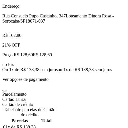
Endereço
Rua Consuelo Pupo Castanho, 347
Loteamento Dinorá Rosa -
Sorocaba/SP
18071-037
R$ 162,80
21% OFF
Preço R$ 128,69
R$
128
,
69
no Pix
Ou 1x de R$ 138,38 sem juros
ou
1
x de
R$ 138,38
sem juros
Ver opções de pagamento
Parcelamento
Cartão Luiza
Cartão de crédito
Tabela de parcelas de Cartão
de crédito
Parcelas
Total
01x de
R$ 138,38