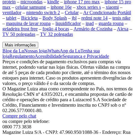
protein
–
microondas
–
kindle
–
iphone 17 pro max
–
iphone 15 pro
max
–
celular samsung
–
iphone 16e
–
xbox series s
–
xiaomi
–
ventilador
–
nintendo switch 2
–
Celular
–
Ar Condicionado Portátil
–
tablet
–
Bicicleta
–
Body Splash
–
jbl
–
redmi note 14
–
tenis nike
–
maquina de lavar roupa
–
liquidificador
–
ipad
–
guarda roupa
–
geladeira frost free
–
fogão 4 bocas
–
Armário de Cozinha
–
Alexa
–
TV 50 polegadas
–
TV 32 polegadas
Mais informações
Blog da Lu
Nossas lojas
WhatsApp da Lu
Tenha sua
loja
Regulamento
Acessibilidade
Segurança e Privacidade
Preços e condições de pagamento exclusivos para compras via
internet, podendo variar nas lojas físicas. Ofertas válidas na compra
de até 5 peças de cada produto por cliente, até o término dos nossos
estoques para internet. Caso os produtos apresentem divergências de
valores, o preço válido é o da sacola de compras.
O Magazine Luiza atua como correspondente no País, nos termos da
Resolução CMN nº 4.935/2021, e encaminha propostas de cartão de
crédito e operações de crédito para a Luizacred S.A Sociedade de
Crédito, Financiamento e Investimento inscrita no CNPJ sob o nº
02.206.577/0001-80.
Compre pelo chat
ou compre pelo telefone:
0800 773 3838
Magazine Luiza S/A - CNPJ: 47.960.950/1088-36 - Endereço: Rua