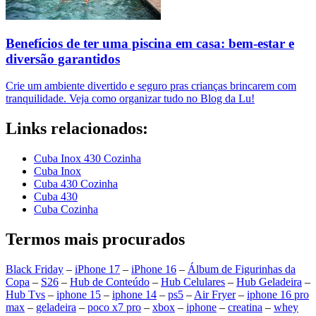
Benefícios de ter uma piscina em casa: bem-estar e
diversão garantidos
Crie um ambiente divertido e seguro pras crianças brincarem com
tranquilidade. Veja como organizar tudo no Blog da Lu!
Links relacionados:
Cuba Inox 430 Cozinha
Cuba Inox
Cuba 430 Cozinha
Cuba 430
Cuba Cozinha
Termos mais procurados
Black Friday
–
iPhone 17
–
iPhone 16
–
Álbum de Figurinhas da
Copa
–
S26
–
Hub de Conteúdo
–
Hub Celulares
–
Hub Geladeira
–
Hub Tvs
–
iphone 15
–
iphone 14
–
ps5
–
Air Fryer
–
iphone 16 pro
max
–
geladeira
–
poco x7 pro
–
xbox
–
iphone
–
creatina
–
whey