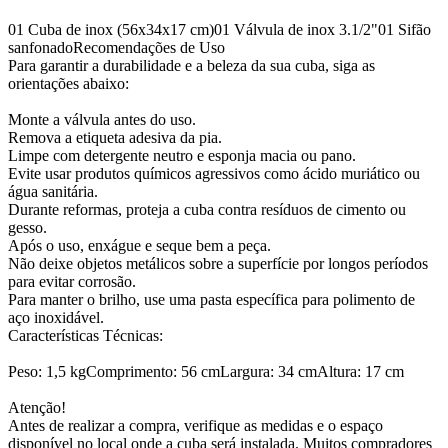
01 Cuba de inox (56x34x17 cm)01 Válvula de inox 3.1/2"01 Sifão
sanfonadoRecomendações de Uso
Para garantir a durabilidade e a beleza da sua cuba, siga as
orientações abaixo:
Monte a válvula antes do uso.
Remova a etiqueta adesiva da pia.
Limpe com detergente neutro e esponja macia ou pano.
Evite usar produtos químicos agressivos como ácido muriático ou
água sanitária.
Durante reformas, proteja a cuba contra resíduos de cimento ou
gesso.
Após o uso, enxágue e seque bem a peça.
Não deixe objetos metálicos sobre a superfície por longos períodos
para evitar corrosão.
Para manter o brilho, use uma pasta específica para polimento de
aço inoxidável.
Características Técnicas:
Peso: 1,5 kgComprimento: 56 cmLargura: 34 cmAltura: 17 cm
Atenção!
Antes de realizar a compra, verifique as medidas e o espaço
disponível no local onde a cuba será instalada. Muitos compradores