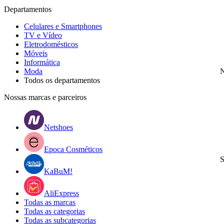
Departamentos
Celulares e Smartphones
TV e Vídeo
Eletrodomésticos
Móveis
Informática
Moda
N
Todos os departamentos
Nossas marcas e parceiros
Netshoes
Epoca Cosméticos
S
KaBuM!
AliExpress
Todas as marcas
Todas as categorias
Todas as subcategorias