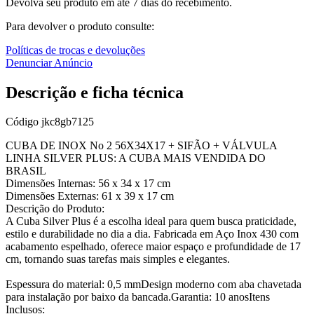
Devolva seu produto em até 7 dias do recebimento.
Para devolver o produto consulte:
Políticas de trocas e devoluções
Denunciar Anúncio
Descrição e ficha técnica
Código
jkc8gb7125
CUBA DE INOX No 2 56X34X17 + SIFÃO + VÁLVULA
LINHA SILVER PLUS: A CUBA MAIS VENDIDA DO
BRASIL
Dimensões Internas: 56 x 34 x 17 cm
Dimensões Externas: 61 x 39 x 17 cm
Descrição do Produto:
A Cuba Silver Plus é a escolha ideal para quem busca praticidade,
estilo e durabilidade no dia a dia. Fabricada em Aço Inox 430 com
acabamento espelhado, oferece maior espaço e profundidade de 17
cm, tornando suas tarefas mais simples e elegantes.
Espessura do material: 0,5 mmDesign moderno com aba chavetada
para instalação por baixo da bancada.Garantia: 10 anosItens
Inclusos: