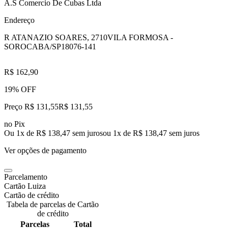
A.S Comercio De Cubas Ltda
Endereço
R ATANAZIO SOARES, 2710
VILA FORMOSA -
SOROCABA/SP
18076-141
R$ 162,90
19% OFF
Preço R$ 131,55
R$
131
,
55
no Pix
Ou 1x de R$ 138,47 sem juros
ou
1
x de
R$ 138,47
sem juros
Ver opções de pagamento
Parcelamento
Cartão Luiza
Cartão de crédito
Tabela de parcelas de Cartão
de crédito
Parcelas
Total