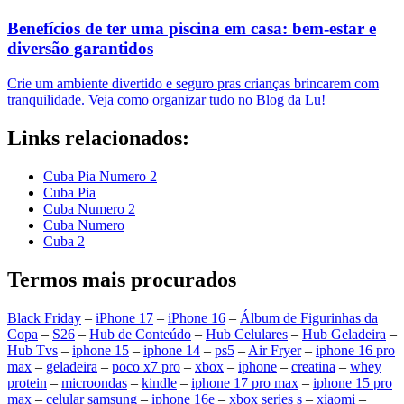
Benefícios de ter uma piscina em casa: bem-estar e
diversão garantidos
Crie um ambiente divertido e seguro pras crianças brincarem com
tranquilidade. Veja como organizar tudo no Blog da Lu!
Links relacionados:
Cuba Pia Numero 2
Cuba Pia
Cuba Numero 2
Cuba Numero
Cuba 2
Termos mais procurados
Black Friday
–
iPhone 17
–
iPhone 16
–
Álbum de Figurinhas da
Copa
–
S26
–
Hub de Conteúdo
–
Hub Celulares
–
Hub Geladeira
–
Hub Tvs
–
iphone 15
–
iphone 14
–
ps5
–
Air Fryer
–
iphone 16 pro
max
–
geladeira
–
poco x7 pro
–
xbox
–
iphone
–
creatina
–
whey
protein
–
microondas
–
kindle
–
iphone 17 pro max
–
iphone 15 pro
max
–
celular samsung
–
iphone 16e
–
xbox series s
–
xiaomi
–