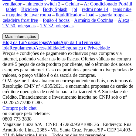
ventilador
–
nintendo switch 2
–
Celular
–
Ar Condicionado Portátil
–
tablet
–
Bicicleta
–
Body Splash
–
jbl
–
redmi note 14
–
tenis nike
–
maquina de lavar roupa
–
liquidificador
–
ipad
–
guarda roupa
–
geladeira frost free
–
fogão 4 bocas
–
Armário de Cozinha
–
Alexa
–
TV 50 polegadas
–
TV 32 polegadas
Mais informações
Blog da Lu
Nossas lojas
WhatsApp da Lu
Tenha sua
loja
Regulamento
Acessibilidade
Segurança e Privacidade
Preços e condições de pagamento exclusivos para compras via
internet, podendo variar nas lojas físicas. Ofertas válidas na compra
de até 5 peças de cada produto por cliente, até o término dos nossos
estoques para internet. Caso os produtos apresentem divergências de
valores, o preço válido é o da sacola de compras.
O Magazine Luiza atua como correspondente no País, nos termos da
Resolução CMN nº 4.935/2021, e encaminha propostas de cartão de
crédito e operações de crédito para a Luizacred S.A Sociedade de
Crédito, Financiamento e Investimento inscrita no CNPJ sob o nº
02.206.577/0001-80.
Compre pelo chat
ou compre pelo telefone:
0800 773 3838
Magazine Luiza S/A - CNPJ: 47.960.950/1088-36 - Endereço: Rua
Arnulfo de Lima, 2385 - Vila Santa Cruz, Franca/SP - CEP 14.403-
471 ® Magazine Luiza – Todos os direitos reservados.