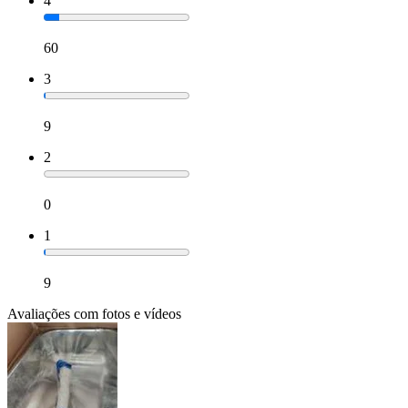
4
60
3
9
2
0
1
9
Avaliações com fotos e vídeos