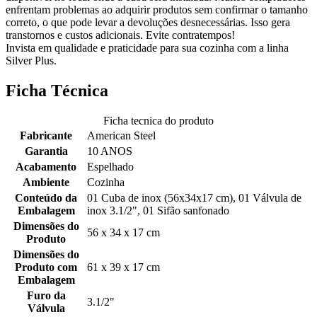
enfrentam problemas ao adquirir produtos sem confirmar o tamanho
correto, o que pode levar a devoluções desnecessárias. Isso gera
transtornos e custos adicionais. Evite contratempos!
Invista em qualidade e praticidade para sua cozinha com a linha
Silver Plus.
Ficha Técnica
Ficha tecnica do produto
Fabricante
American Steel
Garantia
10 ANOS
Acabamento
Espelhado
Ambiente
Cozinha
Conteúdo da
01 Cuba de inox (56x34x17 cm), 01 Válvula de
Embalagem
inox 3.1/2", 01 Sifão sanfonado
Dimensões do
56 x 34 x 17 cm
Produto
Dimensões do
Produto com
61 x 39 x 17 cm
Embalagem
Furo da
3.1/2"
Válvula