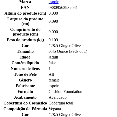
Marca
espoir
EAN
08809563932641
Altura do produto (cm)
0.030
Largura do produto
0.090
(cm)
Comprimento do
0.090
producto (cm)
Peso do produto (kg)
0.109
Cor
#28.5 Ginger Olive
Tamanho
0.45 Ounce (Pack of 1)
Idade
Adult
Contém líquido
false
Número de itens
1
Tono de Pele
All
Gênero
female
Fabricante
espoir
Formato
Cushion Foundation
Acabamento
Aveludado
Cobertura do Cosmético
Cobertura total
Composição da Fórmula
Vegana
Cor
#28.5 Ginger Olive