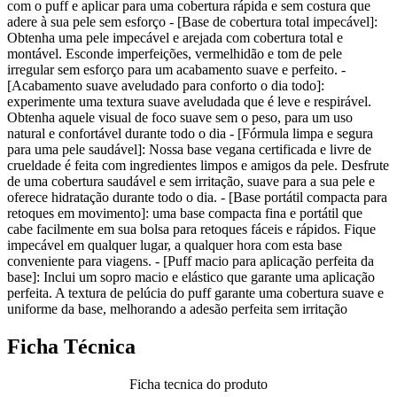
com o puff e aplicar para uma cobertura rápida e sem costura que
adere à sua pele sem esforço - [Base de cobertura total impecável]:
Obtenha uma pele impecável e arejada com cobertura total e
montável. Esconde imperfeições, vermelhidão e tom de pele
irregular sem esforço para um acabamento suave e perfeito. -
[Acabamento suave aveludado para conforto o dia todo]:
experimente uma textura suave aveludada que é leve e respirável.
Obtenha aquele visual de foco suave sem o peso, para um uso
natural e confortável durante todo o dia - [Fórmula limpa e segura
para uma pele saudável]: Nossa base vegana certificada e livre de
crueldade é feita com ingredientes limpos e amigos da pele. Desfrute
de uma cobertura saudável e sem irritação, suave para a sua pele e
oferece hidratação durante todo o dia. - [Base portátil compacta para
retoques em movimento]: uma base compacta fina e portátil que
cabe facilmente em sua bolsa para retoques fáceis e rápidos. Fique
impecável em qualquer lugar, a qualquer hora com esta base
conveniente para viagens. - [Puff macio para aplicação perfeita da
base]: Inclui um sopro macio e elástico que garante uma aplicação
perfeita. A textura de pelúcia do puff garante uma cobertura suave e
uniforme da base, melhorando a adesão perfeita sem irritação
Ficha Técnica
Ficha tecnica do produto