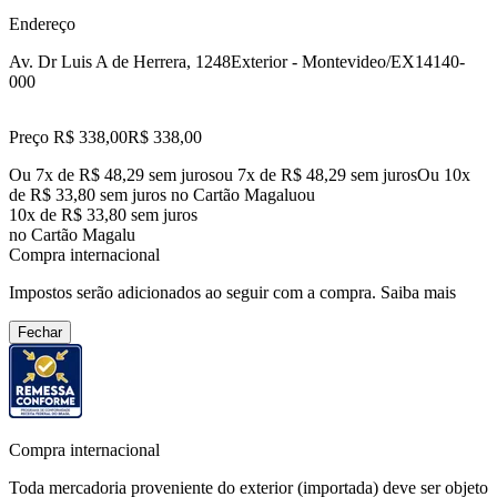
Endereço
Av. Dr Luis A de Herrera, 1248
Exterior - Montevideo/EX
14140-
000
Preço R$ 338,00
R$
338
,
00
Ou 7x de R$ 48,29 sem juros
ou
7
x de
R$ 48,29
sem juros
Ou 10x
de R$ 33,80 sem juros no Cartão Magalu
ou
10
x de
R$ 33,80
sem juros
no Cartão Magalu
Compra internacional
Impostos serão adicionados ao seguir com a compra.
Saiba mais
Fechar
Compra internacional
Toda mercadoria proveniente do exterior (importada) deve ser objeto