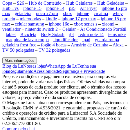
Copa
–
S26
–
Hub de Conteúdo
–
Hub Celulares
–
Hub Geladeira
–
Hub Tvs
–
iphone 15
–
iphone 14
–
ps5
–
Air Fryer
–
iphone 16 pro
max
–
geladeira
–
poco x7 pro
–
xbox
–
iphone
–
creatina
–
whey
protein
–
microondas
–
kindle
–
iphone 17 pro max
–
iphone 15 pro
max
–
celular samsung
–
iphone 16e
–
xbox series s
–
xiaomi
–
ventilador
–
nintendo switch 2
–
Celular
–
Ar Condicionado Portátil
–
tablet
–
Bicicleta
–
Body Splash
–
jbl
–
redmi note 14
–
tenis nike
–
maquina de lavar roupa
–
liquidificador
–
ipad
–
guarda roupa
–
geladeira frost free
–
fogão 4 bocas
–
Armário de Cozinha
–
Alexa
–
TV 50 polegadas
–
TV 32 polegadas
Mais informações
Blog da Lu
Nossas lojas
WhatsApp da Lu
Tenha sua
loja
Regulamento
Acessibilidade
Segurança e Privacidade
Preços e condições de pagamento exclusivos para compras via
internet, podendo variar nas lojas físicas. Ofertas válidas na compra
de até 5 peças de cada produto por cliente, até o término dos nossos
estoques para internet. Caso os produtos apresentem divergências de
valores, o preço válido é o da sacola de compras.
O Magazine Luiza atua como correspondente no País, nos termos da
Resolução CMN nº 4.935/2021, e encaminha propostas de cartão de
crédito e operações de crédito para a Luizacred S.A Sociedade de
Crédito, Financiamento e Investimento inscrita no CNPJ sob o nº
02.206.577/0001-80.
Compre pelo chat