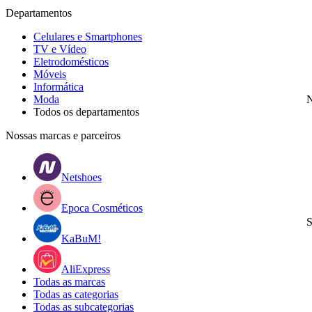
Departamentos
Celulares e Smartphones
TV e Vídeo
Eletrodomésticos
Móveis
Informática
Moda
N
Todos os departamentos
Nossas marcas e parceiros
Netshoes
Epoca Cosméticos
S
KaBuM!
AliExpress
Todas as marcas
Todas as categorias
Todas as subcategorias