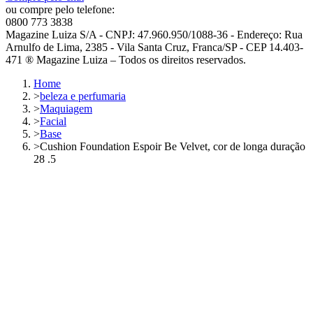
ou compre pelo telefone:
0800 773 3838
Magazine Luiza S/A - CNPJ: 47.960.950/1088-36 - Endereço: Rua
Arnulfo de Lima, 2385 - Vila Santa Cruz, Franca/SP - CEP 14.403-
471 ® Magazine Luiza – Todos os direitos reservados.
Home
>
beleza e perfumaria
>
Maquiagem
>
Facial
>
Base
>
Cushion Foundation Espoir Be Velvet, cor de longa duração
28 .5