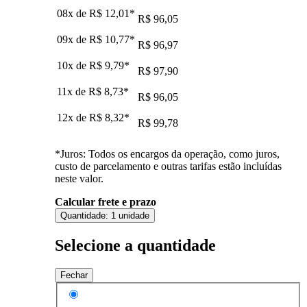
08x de
R$ 12,01
*
R$ 96,05
09x de
R$ 10,77
*
R$ 96,97
10x de
R$ 9,79
*
R$ 97,90
11x de
R$ 8,73
*
R$ 96,05
12x de
R$ 8,32
*
R$ 99,78
*Juros: Todos os encargos da operação, como juros,
custo de parcelamento e outras tarifas estão incluídas
neste valor.
Calcular frete e prazo
Quantidade:
1 unidade
Selecione a quantidade
Fechar