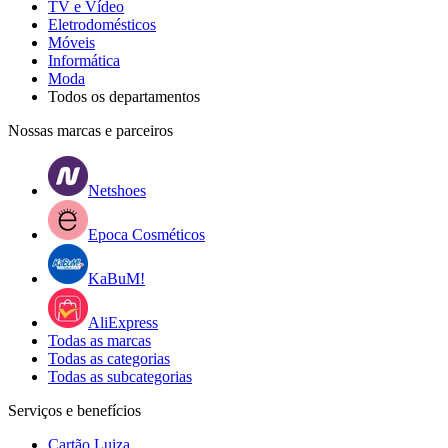
TV e Vídeo
Eletrodomésticos
Móveis
Informática
Moda
Todos os departamentos
Nossas marcas e parceiros
Netshoes
Epoca Cosméticos
KaBuM!
AliExpress
Todas as marcas
Todas as categorias
Todas as subcategorias
Serviços e benefícios
Cartão Luiza