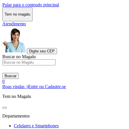
Pular para o conteudo principal
Tem no magalu
Atendimento
Digite seu CEP
Buscar no Magalu
Buscar
0
Boas vindas :)
Entre ou Cadastre-se
Tem no Magalu
Departamentos
Celulares e Smartphones