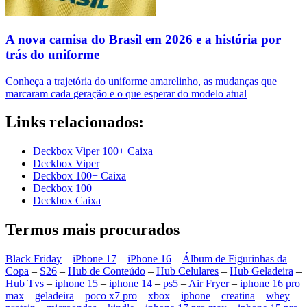
A nova camisa do Brasil em 2026 e a história por
trás do uniforme
Conheça a trajetória do uniforme amarelinho, as mudanças que
marcaram cada geração e o que esperar do modelo atual
Links relacionados:
Deckbox Viper 100+ Caixa
Deckbox Viper
Deckbox 100+ Caixa
Deckbox 100+
Deckbox Caixa
Termos mais procurados
Black Friday
–
iPhone 17
–
iPhone 16
–
Álbum de Figurinhas da
Copa
–
S26
–
Hub de Conteúdo
–
Hub Celulares
–
Hub Geladeira
–
Hub Tvs
–
iphone 15
–
iphone 14
–
ps5
–
Air Fryer
–
iphone 16 pro
max
–
geladeira
–
poco x7 pro
–
xbox
–
iphone
–
creatina
–
whey