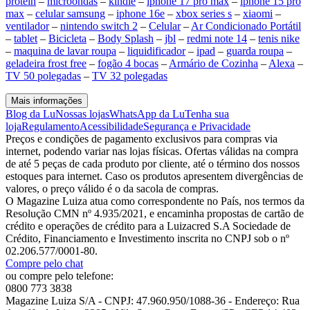
protein
–
microondas
–
kindle
–
iphone 17 pro max
–
iphone 15 pro
max
–
celular samsung
–
iphone 16e
–
xbox series s
–
xiaomi
–
ventilador
–
nintendo switch 2
–
Celular
–
Ar Condicionado Portátil
–
tablet
–
Bicicleta
–
Body Splash
–
jbl
–
redmi note 14
–
tenis nike
–
maquina de lavar roupa
–
liquidificador
–
ipad
–
guarda roupa
–
geladeira frost free
–
fogão 4 bocas
–
Armário de Cozinha
–
Alexa
–
TV 50 polegadas
–
TV 32 polegadas
Mais informações
Blog da Lu
Nossas lojas
WhatsApp da Lu
Tenha sua
loja
Regulamento
Acessibilidade
Segurança e Privacidade
Preços e condições de pagamento exclusivos para compras via
internet, podendo variar nas lojas físicas. Ofertas válidas na compra
de até 5 peças de cada produto por cliente, até o término dos nossos
estoques para internet. Caso os produtos apresentem divergências de
valores, o preço válido é o da sacola de compras.
O Magazine Luiza atua como correspondente no País, nos termos da
Resolução CMN nº 4.935/2021, e encaminha propostas de cartão de
crédito e operações de crédito para a Luizacred S.A Sociedade de
Crédito, Financiamento e Investimento inscrita no CNPJ sob o nº
02.206.577/0001-80.
Compre pelo chat
ou compre pelo telefone:
0800 773 3838
Magazine Luiza S/A - CNPJ: 47.960.950/1088-36 - Endereço: Rua