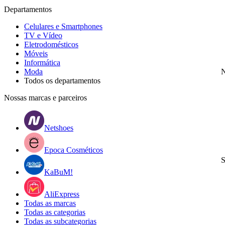
Departamentos
Celulares e Smartphones
TV e Vídeo
Eletrodomésticos
Móveis
Informática
Moda
N
Todos os departamentos
Nossas marcas e parceiros
Netshoes
Epoca Cosméticos
S
KaBuM!
AliExpress
Todas as marcas
Todas as categorias
Todas as subcategorias