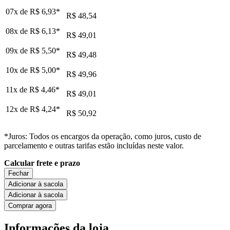
07x de
R$ 6,93
*
R$ 48,54
08x de
R$ 6,13
*
R$ 49,01
09x de
R$ 5,50
*
R$ 49,48
10x de
R$ 5,00
*
R$ 49,96
11x de
R$ 4,46
*
R$ 49,01
12x de
R$ 4,24
*
R$ 50,92
*Juros: Todos os encargos da operação, como juros, custo de
parcelamento e outras tarifas estão incluídas neste valor.
Calcular frete e prazo
Fechar
Adicionar à sacola
Adicionar à sacola
Comprar agora
Informações da loja