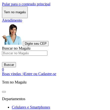
Pular para o conteudo principal
Tem no magalu
Atendimento
Digite seu CEP
Buscar no Magalu
Buscar
0
Boas vindas :)
Entre ou Cadastre-se
Tem no Magalu
Departamentos
Celulares e Smartphones