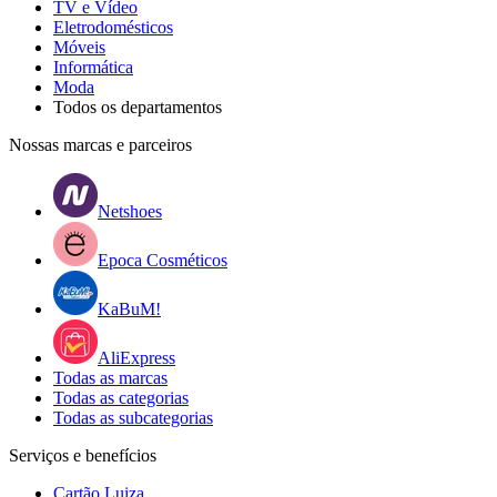
TV e Vídeo
Eletrodomésticos
Móveis
Informática
Moda
Todos os departamentos
Nossas marcas e parceiros
Netshoes
Epoca Cosméticos
KaBuM!
AliExpress
Todas as marcas
Todas as categorias
Todas as subcategorias
Serviços e benefícios
Cartão Luiza