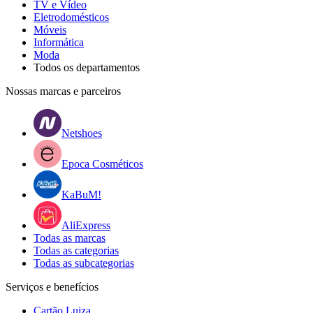
TV e Vídeo
Eletrodomésticos
Móveis
Informática
Moda
Todos os departamentos
Nossas marcas e parceiros
Netshoes
Epoca Cosméticos
KaBuM!
AliExpress
Todas as marcas
Todas as categorias
Todas as subcategorias
Serviços e benefícios
Cartão Luiza