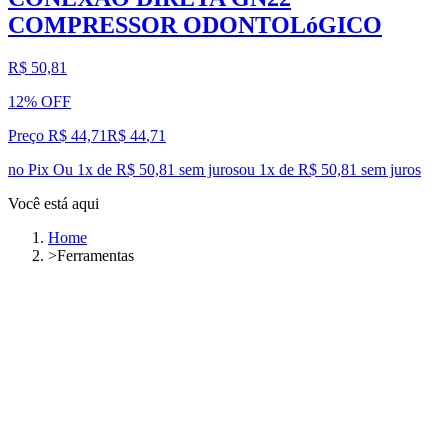
COMPRESSOR ODONTOLóGICO
R$ 50,81
12% OFF
Preço R$ 44,71
R$
44
,
71
no Pix
Ou 1x de R$ 50,81 sem juros
ou
1
x de
R$ 50,81
sem juros
Você está aqui
Home
>
Ferramentas