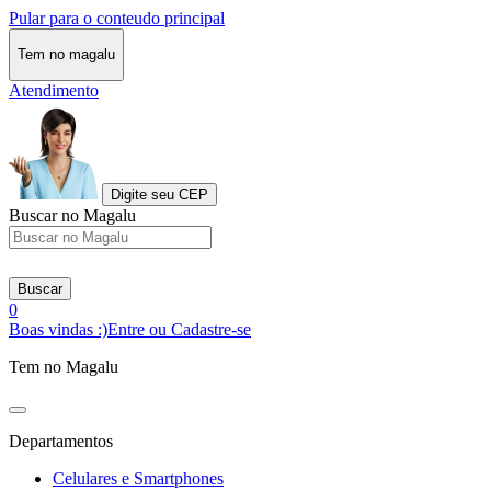
Pular para o conteudo principal
Tem no magalu
Atendimento
Digite seu CEP
Buscar no Magalu
Buscar
0
Boas vindas :)
Entre ou Cadastre-se
Tem no Magalu
Departamentos
Celulares e Smartphones