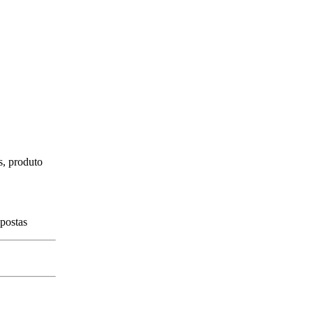
s, produto
spostas