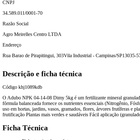
CNPJ
34.589.011/0001-70
Razão Social
Agro Meirelles Centro LTDA
Endereço
Rua Barao de Pirapitingui, 303
Vila Industrial - Campinas/SP
13035-5
Descrição e ficha técnica
Código
khj1089kdb
O Adubo NPK 04-14-08 Dimy 5kg é um fertilizante mineral granulado, i
fórmula balanceada fornece os nutrientes essenciais (Nitrogênio, Fós
uso em hortas, jardins, vasos, gramados, flores, árvores frutíferas e p
frutificação Plantas mais verdes e saudáveis Fácil aplicação (granula
Ficha Técnica