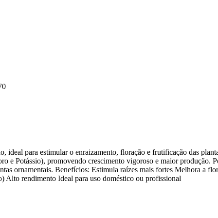
70
deal para estimular o enraizamento, floração e frutificação das plant
foro e Potássio), promovendo crescimento vigoroso e maior produção. Pe
lantas ornamentais. Benefícios: Estimula raízes mais fortes Melhora a flo
do) Alto rendimento Ideal para uso doméstico ou profissional