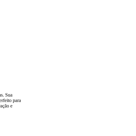
as. Sua
rfeito para
ração e