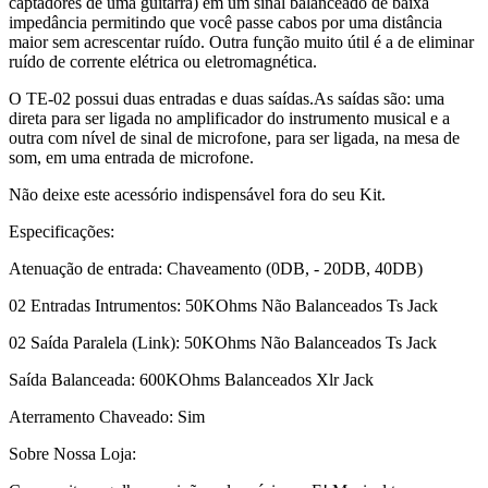
captadores de uma guitarra) em um sinal balanceado de baixa
impedância permitindo que você passe cabos por uma distância
maior sem acrescentar ruído. Outra função muito útil é a de eliminar
ruído de corrente elétrica ou eletromagnética.
O TE-02 possui duas entradas e duas saídas.As saídas são: uma
direta para ser ligada no amplificador do instrumento musical e a
outra com nível de sinal de microfone, para ser ligada, na mesa de
som, em uma entrada de microfone.
Não deixe este acessório indispensável fora do seu Kit.
Especificações:
Atenuação de entrada: Chaveamento (0DB, - 20DB, 40DB)
02 Entradas Intrumentos: 50KOhms Não Balanceados Ts Jack
02 Saída Paralela (Link): 50KOhms Não Balanceados Ts Jack
Saída Balanceada: 600KOhms Balanceados Xlr Jack
Aterramento Chaveado: Sim
Sobre Nossa Loja: