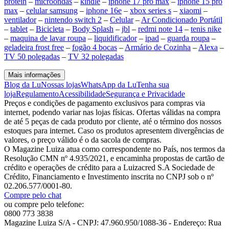
protein
–
microondas
–
kindle
–
iphone 17 pro max
–
iphone 15 pro
max
–
celular samsung
–
iphone 16e
–
xbox series s
–
xiaomi
–
ventilador
–
nintendo switch 2
–
Celular
–
Ar Condicionado Portátil
–
tablet
–
Bicicleta
–
Body Splash
–
jbl
–
redmi note 14
–
tenis nike
–
maquina de lavar roupa
–
liquidificador
–
ipad
–
guarda roupa
–
geladeira frost free
–
fogão 4 bocas
–
Armário de Cozinha
–
Alexa
–
TV 50 polegadas
–
TV 32 polegadas
Mais informações
Blog da Lu
Nossas lojas
WhatsApp da Lu
Tenha sua
loja
Regulamento
Acessibilidade
Segurança e Privacidade
Preços e condições de pagamento exclusivos para compras via
internet, podendo variar nas lojas físicas. Ofertas válidas na compra
de até 5 peças de cada produto por cliente, até o término dos nossos
estoques para internet. Caso os produtos apresentem divergências de
valores, o preço válido é o da sacola de compras.
O Magazine Luiza atua como correspondente no País, nos termos da
Resolução CMN nº 4.935/2021, e encaminha propostas de cartão de
crédito e operações de crédito para a Luizacred S.A Sociedade de
Crédito, Financiamento e Investimento inscrita no CNPJ sob o nº
02.206.577/0001-80.
Compre pelo chat
ou compre pelo telefone:
0800 773 3838
Magazine Luiza S/A - CNPJ: 47.960.950/1088-36 - Endereço: Rua