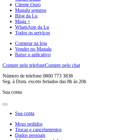
Cliente Ouro
Magalu seguros
Blog da Lu
Maga +
WhatsApp da Lu
Todos os serviços
Comprar na loja
Vender no Magalu
Baixe o aplicativo
Compre pelo telefone
Compre pelo chat
Número de telefone 0800 773 3838
Seg. à Dom. exceto feriados das 8h às 20h
Sua conta
Sua conta
Meus pedidos
Trocas e cancelamentos
Dados pessoais