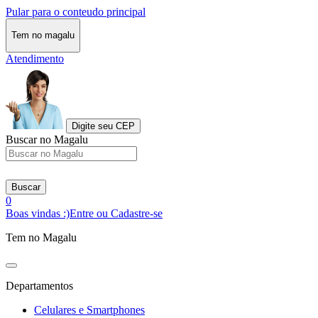
Pular para o conteudo principal
Tem no magalu
Atendimento
Digite seu CEP
Buscar no Magalu
Buscar
0
Boas vindas :)
Entre ou Cadastre-se
Tem no Magalu
Departamentos
Celulares e Smartphones