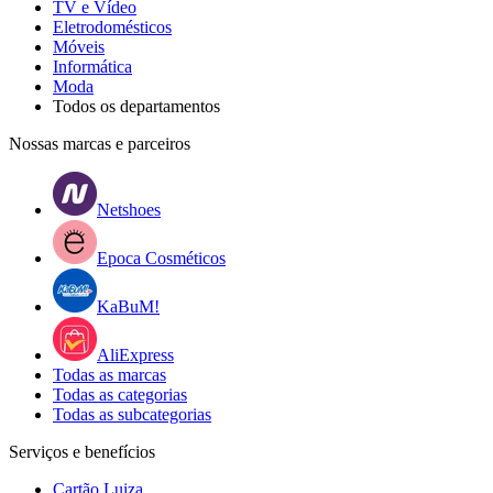
TV e Vídeo
Eletrodomésticos
Móveis
Informática
Moda
Todos os departamentos
Nossas marcas e parceiros
Netshoes
Epoca Cosméticos
KaBuM!
AliExpress
Todas as marcas
Todas as categorias
Todas as subcategorias
Serviços e benefícios
Cartão Luiza