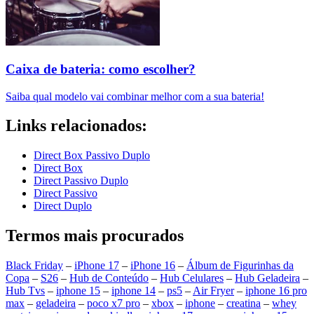
Caixa de bateria: como escolher?
Saiba qual modelo vai combinar melhor com a sua bateria!
Links relacionados:
Direct Box Passivo Duplo
Direct Box
Direct Passivo Duplo
Direct Passivo
Direct Duplo
Termos mais procurados
Black Friday
–
iPhone 17
–
iPhone 16
–
Álbum de Figurinhas da
Copa
–
S26
–
Hub de Conteúdo
–
Hub Celulares
–
Hub Geladeira
–
Hub Tvs
–
iphone 15
–
iphone 14
–
ps5
–
Air Fryer
–
iphone 16 pro
max
–
geladeira
–
poco x7 pro
–
xbox
–
iphone
–
creatina
–
whey