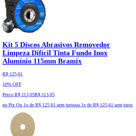
Kit 5 Discos Abrasivos Removedor
Limpeza Difícil Tinta Fundo Inox
Alumínio 115mm Bramix
R$ 125,61
10% OFF
Preço R$ 113,05
R$
113
,
05
no Pix
Ou 1x de R$ 125,61 sem juros
ou
1
x de
R$ 125,61
sem juros