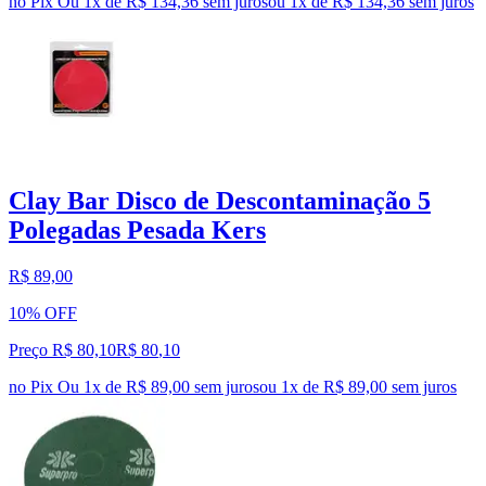
no Pix
Ou 1x de R$ 134,36 sem juros
ou
1
x de
R$ 134,36
sem juros
Clay Bar Disco de Descontaminação 5
Polegadas Pesada Kers
R$ 89,00
10% OFF
Preço R$ 80,10
R$
80
,
10
no Pix
Ou 1x de R$ 89,00 sem juros
ou
1
x de
R$ 89,00
sem juros