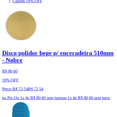
Cupom 10% OFF
Disco polidor bege p/ enceradeira 510mm
- Nobre
R$ 80,60
10% OFF
Preço R$ 72,54
R$
72
,
54
no Pix
Ou 1x de R$ 80,60 sem juros
ou
1
x de
R$ 80,60
sem juros