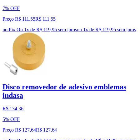
7% OFF
Preço R$ 111,55
R$
111
,
55
no Pix
Ou 1x de R$ 119,95 sem juros
ou
1
x de
R$ 119,95
sem juros
Disco removedor de adesivo emblemas
indasa
R$ 134,36
5% OFF
Preço R$ 127,64
R$
127
,
64