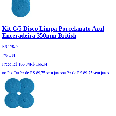
Kit C/5 Disco Limpa Porcelanato Azul
Enceradeira 350mm British
R$ 179,50
7% OFF
Preço R$ 166,94
R$
166
,
94
no Pix
Ou 2x de R$ 89,75 sem juros
ou
2
x de
R$ 89,75
sem juros