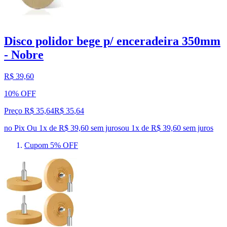
Disco polidor bege p/ enceradeira 350mm
- Nobre
R$ 39,60
10% OFF
Preço R$ 35,64
R$
35
,
64
no Pix
Ou 1x de R$ 39,60 sem juros
ou
1
x de
R$ 39,60
sem juros
Cupom 5% OFF