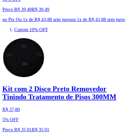
Preço R$ 39,49
R$
39
,
49
no Pix
Ou 1x de R$ 43,88 sem juros
ou
1
x de
R$ 43,88
sem juros
Cupom 10% OFF
Kit com 2 Disco Preto Removedor
Tinindo Tratamento de Pisos 300MM
R$ 37,80
5% OFF
Preço R$ 35,91
R$
35
,
91