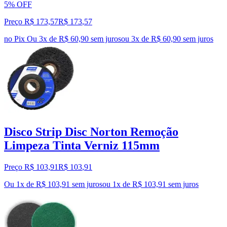
5% OFF
Preço R$ 173,57
R$
173
,
57
no Pix
Ou 3x de R$ 60,90 sem juros
ou
3
x de
R$ 60,90
sem juros
Disco Strip Disc Norton Remoção
Limpeza Tinta Verniz 115mm
Preço R$ 103,91
R$
103
,
91
Ou 1x de R$ 103,91 sem juros
ou
1
x de
R$ 103,91
sem juros