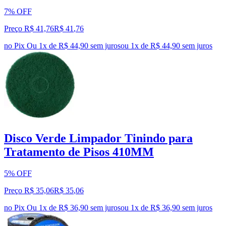
7% OFF
Preço R$ 41,76
R$
41
,
76
no Pix
Ou 1x de R$ 44,90 sem juros
ou
1
x de
R$ 44,90
sem juros
Disco Verde Limpador Tinindo para
Tratamento de Pisos 410MM
5% OFF
Preço R$ 35,06
R$
35
,
06
no Pix
Ou 1x de R$ 36,90 sem juros
ou
1
x de
R$ 36,90
sem juros