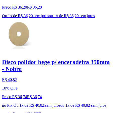
Preço R$ 36,20
R$
36
,
20
Ou 1x de R$ 36,20 sem juros
ou
1
x de
R$ 36,20
sem juros
Disco polidor bege p/ enceradeira 350mm
- Nobre
R$ 40,82
10% OFF
Preço R$ 36,74
R$
36
,
74
no Pix
Ou 1x de R$ 40,82 sem juros
ou
1
x de
R$ 40,82
sem juros