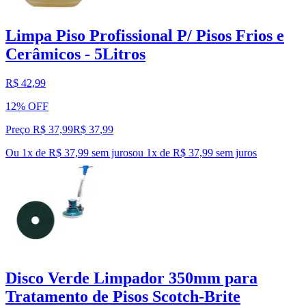
Limpa Piso Profissional P/ Pisos Frios e
Cerâmicos - 5Litros
R$ 42,99
12% OFF
Preço R$ 37,99
R$
37
,
99
Ou 1x de R$ 37,99 sem juros
ou
1
x de
R$ 37,99
sem juros
Disco Verde Limpador 350mm para
Tratamento de Pisos Scotch-Brite