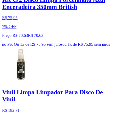
Enceradeira 350mm British
R$ 75,95
7% OFF
Preço R$ 70,63
R$
70
,
63
no Pix
Ou 1x de R$ 75,95 sem juros
ou
1
x de
R$ 75,95
sem juros
Vinil Limpa Limpador Para Disco De
Vinil
R$ 182,71