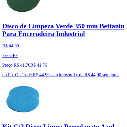
Disco de Limpeza Verde 350 mm Bettanin
Para Enceradeira Industrial
R$ 44,90
7% OFF
Preço R$ 41,76
R$
41
,
76
no Pix
Ou 1x de R$ 44,90 sem juros
ou
1
x de
R$ 44,90
sem juros
Kit C/2 Disco Limpa Porcelanato Azul