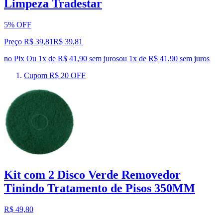
Limpeza Tradestar
5% OFF
Preço R$ 39,81
R$
39
,
81
no Pix
Ou 1x de R$ 41,90 sem juros
ou
1
x de
R$ 41,90
sem juros
Cupom R$ 20 OFF
Kit com 2 Disco Verde Removedor
Tinindo Tratamento de Pisos 350MM
R$ 49,80