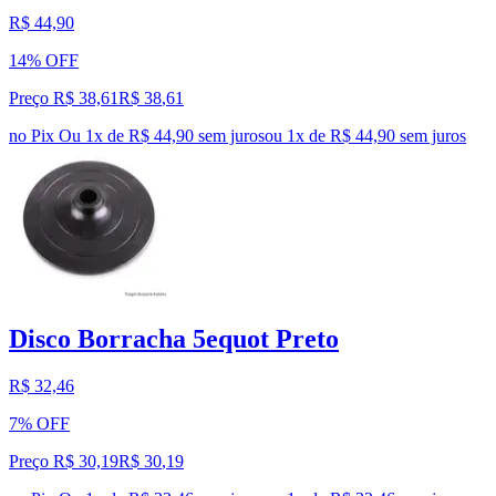
R$ 44,90
14% OFF
Preço R$ 38,61
R$
38
,
61
no Pix
Ou 1x de R$ 44,90 sem juros
ou
1
x de
R$ 44,90
sem juros
Disco Borracha 5equot Preto
R$ 32,46
7% OFF
Preço R$ 30,19
R$
30
,
19