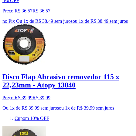
5% OFF
Preço R$ 36,57
R$
36
,
57
no Pix
Ou 1x de R$ 38,49 sem juros
ou
1
x de
R$ 38,49
sem juros
Disco Flap Abrasivo removedor 115 x
22,23mm - Atopy 13840
Preço R$ 39,99
R$
39
,
99
Ou 1x de R$ 39,99 sem juros
ou
1
x de
R$ 39,99
sem juros
Cupom 10% OFF