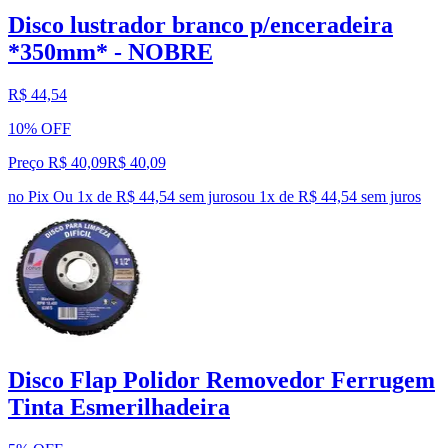
Disco lustrador branco p/enceradeira
*350mm* - NOBRE
R$ 44,54
10% OFF
Preço R$ 40,09
R$
40
,
09
no Pix
Ou 1x de R$ 44,54 sem juros
ou
1
x de
R$ 44,54
sem juros
Disco Flap Polidor Removedor Ferrugem
Tinta Esmerilhadeira