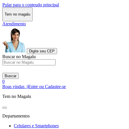
Pular para o conteudo principal
Tem no magalu
Atendimento
Digite seu CEP
Buscar no Magalu
Buscar
0
Boas vindas :)
Entre ou Cadastre-se
Tem no Magalu
Departamentos
Celulares e Smartphones