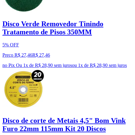
Disco Verde Removedor Tinindo
Tratamento de Pisos 350MM
5% OFF
Preço R$ 27,46
R$
27
,
46
no Pix
Ou 1x de R$ 28,90 sem juros
ou
1
x de
R$ 28,90
sem juros
Disco de corte de Metais 4,5" Bom Vink
Furo 22mm 115mm Kit 20 Discos