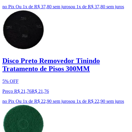
no Pix
Ou 1x de R$ 37,80 sem juros
ou
1
x de
R$ 37,80
sem juros
Disco Preto Removedor Tinindo
Tratamento de Pisos 300MM
5% OFF
Preço R$ 21,76
R$
21
,
76
no Pix
Ou 1x de R$ 22,90 sem juros
ou
1
x de
R$ 22,90
sem juros