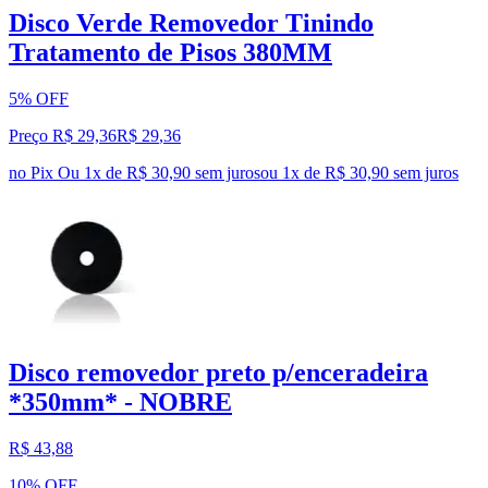
Disco Verde Removedor Tinindo
Tratamento de Pisos 380MM
5% OFF
Preço R$ 29,36
R$
29
,
36
no Pix
Ou 1x de R$ 30,90 sem juros
ou
1
x de
R$ 30,90
sem juros
Disco removedor preto p/enceradeira
*350mm* - NOBRE
R$ 43,88
10% OFF