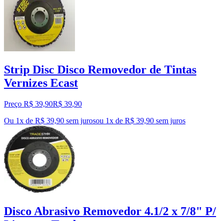
Strip Disc Disco Removedor de Tintas
Vernizes Ecast
Preço R$ 39,90
R$
39
,
90
Ou 1x de R$ 39,90 sem juros
ou
1
x de
R$ 39,90
sem juros
Disco Abrasivo Removedor 4.1/2 x 7/8" P/