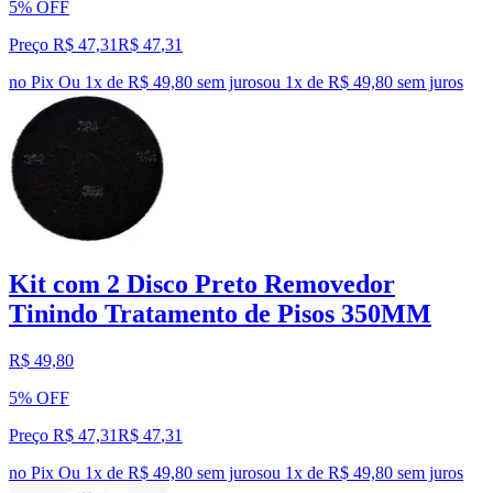
5% OFF
Preço R$ 47,31
R$
47
,
31
no Pix
Ou 1x de R$ 49,80 sem juros
ou
1
x de
R$ 49,80
sem juros
Kit com 2 Disco Preto Removedor
Tinindo Tratamento de Pisos 350MM
R$ 49,80
5% OFF
Preço R$ 47,31
R$
47
,
31
no Pix
Ou 1x de R$ 49,80 sem juros
ou
1
x de
R$ 49,80
sem juros