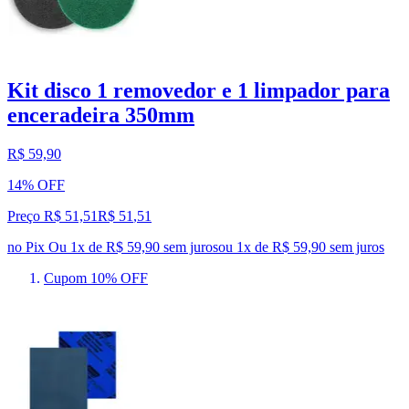
Kit disco 1 removedor e 1 limpador para
enceradeira 350mm
R$ 59,90
14% OFF
Preço R$ 51,51
R$
51
,
51
no Pix
Ou 1x de R$ 59,90 sem juros
ou
1
x de
R$ 59,90
sem juros
Cupom 10% OFF