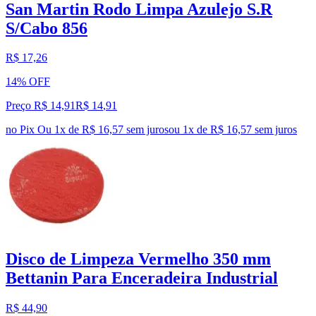
San Martin Rodo Limpa Azulejo S.R
S/Cabo 856
R$ 17,26
14% OFF
Preço R$ 14,91
R$
14
,
91
no Pix
Ou 1x de R$ 16,57 sem juros
ou
1
x de
R$ 16,57
sem juros
Disco de Limpeza Vermelho 350 mm
Bettanin Para Enceradeira Industrial
R$ 44,90