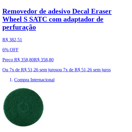
Removedor de adesivo Decal Eraser
Wheel S SATC com adaptador de
perfuração
R$ 382,51
6% OFF
Preço R$ 358,80
R$
358
,
80
Ou 7x de R$ 51,26 sem juros
ou
7
x de
R$ 51,26
sem juros
Compra Internacional