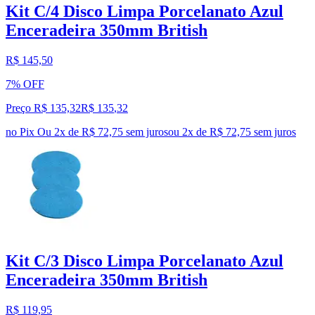
Kit C/4 Disco Limpa Porcelanato Azul
Enceradeira 350mm British
R$ 145,50
7% OFF
Preço R$ 135,32
R$
135
,
32
no Pix
Ou 2x de R$ 72,75 sem juros
ou
2
x de
R$ 72,75
sem juros
Kit C/3 Disco Limpa Porcelanato Azul
Enceradeira 350mm British
R$ 119,95