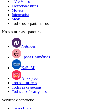
TV e Vídeo
Eletrodomésticos
Móveis
Informática
Moda
Todos os departamentos
Nossas marcas e parceiros
Netshoes
Epoca Cosméticos
KaBuM!
AliExpress
Todas as marcas
Todas as categorias
Todas as subcategorias
Serviços e benefícios
Cartão Luiza