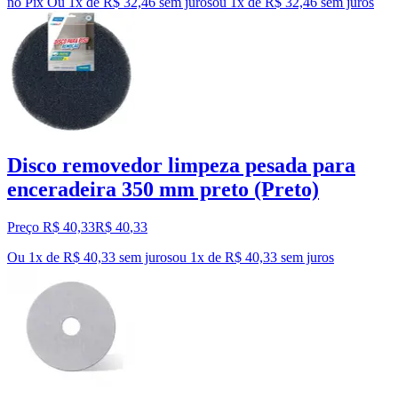
no Pix
Ou 1x de R$ 32,46 sem juros
ou
1
x de
R$ 32,46
sem juros
Disco removedor limpeza pesada para
enceradeira 350 mm preto (Preto)
Preço R$ 40,33
R$
40
,
33
Ou 1x de R$ 40,33 sem juros
ou
1
x de
R$ 40,33
sem juros