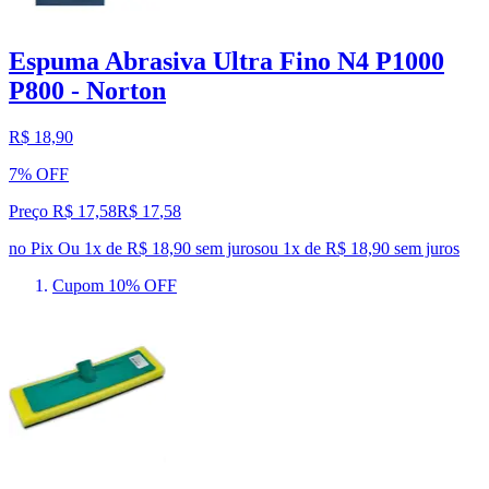
Espuma Abrasiva Ultra Fino N4 P1000
P800 - Norton
R$ 18,90
7% OFF
Preço R$ 17,58
R$
17
,
58
no Pix
Ou 1x de R$ 18,90 sem juros
ou
1
x de
R$ 18,90
sem juros
Cupom 10% OFF