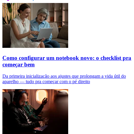
Como configurar um notebook novo: o checklist pra
começar bem
Da primeira inicialização aos ajustes que prolongam a vida útil do
aparelho — tudo pra começar com o pé direito