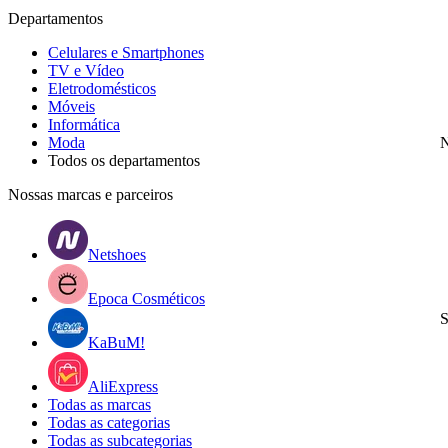
Departamentos
Celulares e Smartphones
TV e Vídeo
Eletrodomésticos
Móveis
Informática
Moda
N
Todos os departamentos
Nossas marcas e parceiros
Netshoes
Epoca Cosméticos
S
KaBuM!
AliExpress
Todas as marcas
Todas as categorias
Todas as subcategorias