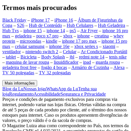
Termos mais procurados
Black Friday
–
iPhone 17
–
iPhone 16
–
Álbum de Figurinhas da
Copa
–
S26
–
Hub de Conteúdo
–
Hub Celulares
–
Hub Geladeira
–
Hub Tvs
–
iphone 15
–
iphone 14
–
ps5
–
Air Fryer
–
iphone 16 pro
max
–
geladeira
–
poco x7 pro
–
xbox
–
iphone
–
creatina
–
whey
protein
–
microondas
–
kindle
–
iphone 17 pro max
–
iphone 15 pro
max
–
celular samsung
–
iphone 16e
–
xbox series s
–
xiaomi
–
ventilador
–
nintendo switch 2
–
Celular
–
Ar Condicionado Portátil
–
tablet
–
Bicicleta
–
Body Splash
–
jbl
–
redmi note 14
–
tenis nike
–
maquina de lavar roupa
–
liquidificador
–
ipad
–
guarda roupa
–
geladeira frost free
–
fogão 4 bocas
–
Armário de Cozinha
–
Alexa
–
TV 50 polegadas
–
TV 32 polegadas
Mais informações
Blog da Lu
Nossas lojas
WhatsApp da Lu
Tenha sua
loja
Regulamento
Acessibilidade
Segurança e Privacidade
Preços e condições de pagamento exclusivos para compras via
internet, podendo variar nas lojas físicas. Ofertas válidas na compra
de até 5 peças de cada produto por cliente, até o término dos nossos
estoques para internet. Caso os produtos apresentem divergências de
valores, o preço válido é o da sacola de compras.
O Magazine Luiza atua como correspondente no País, nos termos da
Resolução CMN nº 4.935/2021, e encaminha propostas de cartão de