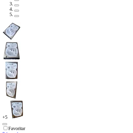
+
5
Favoritar