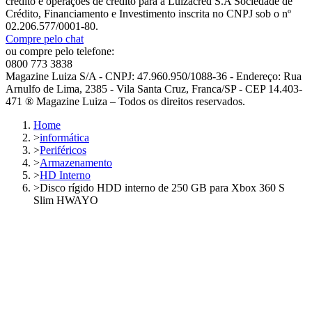
crédito e operações de crédito para a Luizacred S.A Sociedade de
Crédito, Financiamento e Investimento inscrita no CNPJ sob o nº
02.206.577/0001-80.
Compre pelo chat
ou compre pelo telefone:
0800 773 3838
Magazine Luiza S/A - CNPJ: 47.960.950/1088-36 - Endereço: Rua
Arnulfo de Lima, 2385 - Vila Santa Cruz, Franca/SP - CEP 14.403-
471 ® Magazine Luiza – Todos os direitos reservados.
Home
>
informática
>
Periféricos
>
Armazenamento
>
HD Interno
>
Disco rígido HDD interno de 250 GB para Xbox 360 S
Slim HWAYO