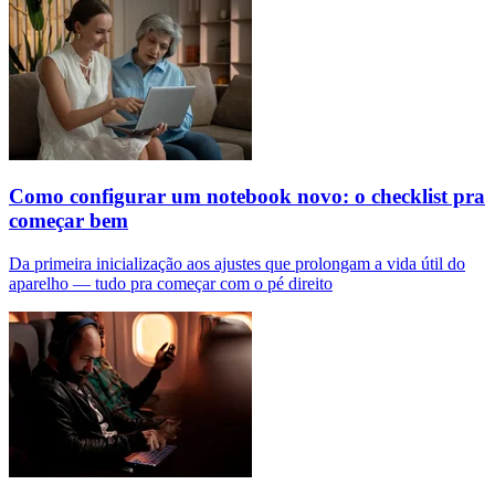
Como configurar um notebook novo: o checklist pra
começar bem
Da primeira inicialização aos ajustes que prolongam a vida útil do
aparelho — tudo pra começar com o pé direito