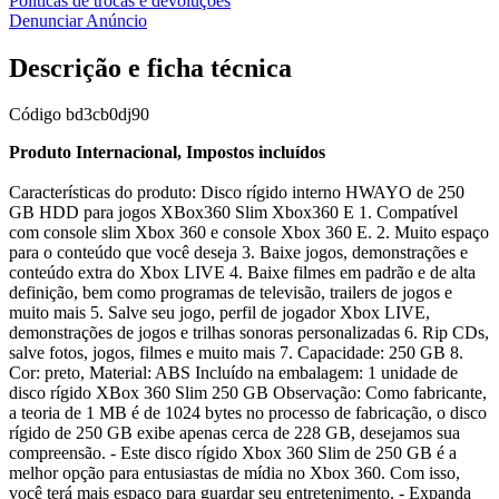
Políticas de trocas e devoluções
Denunciar Anúncio
Descrição e ficha técnica
Código
bd3cb0dj90
Produto Internacional, Impostos incluídos
Características do produto: Disco rígido interno HWAYO de 250
GB HDD para jogos XBox360 Slim Xbox360 E 1. Compatível
com console slim Xbox 360 e console Xbox 360 E. 2. Muito espaço
para o conteúdo que você deseja 3. Baixe jogos, demonstrações e
conteúdo extra do Xbox LIVE 4. Baixe filmes em padrão e de alta
definição, bem como programas de televisão, trailers de jogos e
muito mais 5. Salve seu jogo, perfil de jogador Xbox LIVE,
demonstrações de jogos e trilhas sonoras personalizadas 6. Rip CDs,
salve fotos, jogos, filmes e muito mais 7. Capacidade: 250 GB 8.
Cor: preto, Material: ABS Incluído na embalagem: 1 unidade de
disco rígido XBox 360 Slim 250 GB Observação: Como fabricante,
a teoria de 1 MB é de 1024 bytes no processo de fabricação, o disco
rígido de 250 GB exibe apenas cerca de 228 GB, desejamos sua
compreensão. - Este disco rígido Xbox 360 Slim de 250 GB é a
melhor opção para entusiastas de mídia no Xbox 360. Com isso,
você terá mais espaço para guardar seu entretenimento. - Expanda