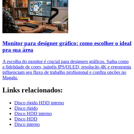
Monitor para designer gráfico: como escolher o ideal
pra sua área
A escolha do monitor é crucial para designers gráficos. Saiba como
a fidelidade de cores, painéis IPS/OLED, resolução 4K e ergonomia
influenciam seu fluxo de trabalho profissional e confira opções no
Magalu.
Links relacionados:
Disco rígido HDD interno
Disco rígido
Disco HDD interno
Disco HDD
Disco interno