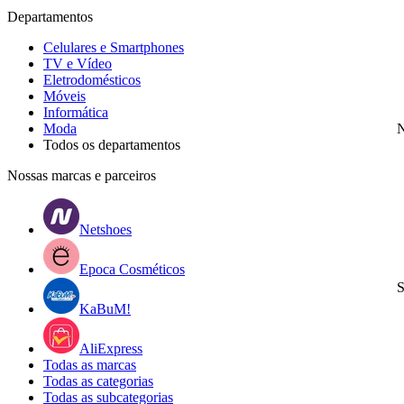
Departamentos
Celulares e Smartphones
TV e Vídeo
Eletrodomésticos
Móveis
Informática
Moda
N
Todos os departamentos
Nossas marcas e parceiros
Netshoes
Epoca Cosméticos
S
KaBuM!
AliExpress
Todas as marcas
Todas as categorias
Todas as subcategorias