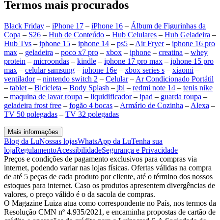
Termos mais procurados
Black Friday
–
iPhone 17
–
iPhone 16
–
Álbum de Figurinhas da
Copa
–
S26
–
Hub de Conteúdo
–
Hub Celulares
–
Hub Geladeira
–
Hub Tvs
–
iphone 15
–
iphone 14
–
ps5
–
Air Fryer
–
iphone 16 pro
max
–
geladeira
–
poco x7 pro
–
xbox
–
iphone
–
creatina
–
whey
protein
–
microondas
–
kindle
–
iphone 17 pro max
–
iphone 15 pro
max
–
celular samsung
–
iphone 16e
–
xbox series s
–
xiaomi
–
ventilador
–
nintendo switch 2
–
Celular
–
Ar Condicionado Portátil
–
tablet
–
Bicicleta
–
Body Splash
–
jbl
–
redmi note 14
–
tenis nike
–
maquina de lavar roupa
–
liquidificador
–
ipad
–
guarda roupa
–
geladeira frost free
–
fogão 4 bocas
–
Armário de Cozinha
–
Alexa
–
TV 50 polegadas
–
TV 32 polegadas
Mais informações
Blog da Lu
Nossas lojas
WhatsApp da Lu
Tenha sua
loja
Regulamento
Acessibilidade
Segurança e Privacidade
Preços e condições de pagamento exclusivos para compras via
internet, podendo variar nas lojas físicas. Ofertas válidas na compra
de até 5 peças de cada produto por cliente, até o término dos nossos
estoques para internet. Caso os produtos apresentem divergências de
valores, o preço válido é o da sacola de compras.
O Magazine Luiza atua como correspondente no País, nos termos da
Resolução CMN nº 4.935/2021, e encaminha propostas de cartão de