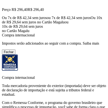
Preço R$ 296,40
R$
296
,
40
Ou 7x de R$ 42,34 sem juros
ou
7
x de
R$ 42,34
sem juros
Ou 10x
de R$ 29,64 sem juros no Cartão Magalu
ou
10
x de
R$ 29,64
sem juros
no Cartão Magalu
Compra internacional
Impostos serão adicionados ao seguir com a compra.
Saiba mais
Fechar
Compra internacional
Toda mercadoria proveniente do exterior (importada) deve ser objeto
de declaração de importação e está sujeita a tributos federal e
estadual.
Com o Remessa Conforme, o programa do governo brasileiro que
simplifica o processo de importação, você sabe de forma clara o que