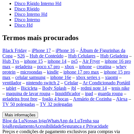
Disco Rígido Interno Hd
Disco Rígido
Disco Interno Hd
Disco Interno
Disco Hd
Termos mais procurados
Black Friday
–
iPhone 17
–
iPhone 16
–
Álbum de Figurinhas da
Copa
–
S26
–
Hub de Conteúdo
–
Hub Celulares
–
Hub Geladeira
–
Hub Tvs
–
iphone 15
–
iphone 14
–
ps5
–
Air Fryer
–
iphone 16 pro
max
–
geladeira
–
poco x7 pro
–
xbox
–
iphone
–
creatina
–
whey
protein
–
microondas
–
kindle
–
iphone 17 pro max
–
iphone 15 pro
max
–
celular samsung
–
iphone 16e
–
xbox series s
–
xiaomi
–
ventilador
–
nintendo switch 2
–
Celular
–
Ar Condicionado Portátil
–
tablet
–
Bicicleta
–
Body Splash
–
jbl
–
redmi note 14
–
tenis nike
–
maquina de lavar roupa
–
liquidificador
–
ipad
–
guarda roupa
–
geladeira frost free
–
fogão 4 bocas
–
Armário de Cozinha
–
Alexa
–
TV 50 polegadas
–
TV 32 polegadas
Mais informações
Blog da Lu
Nossas lojas
WhatsApp da Lu
Tenha sua
loja
Regulamento
Acessibilidade
Segurança e Privacidade
Preços e condições de pagamento exclusivos para compras via