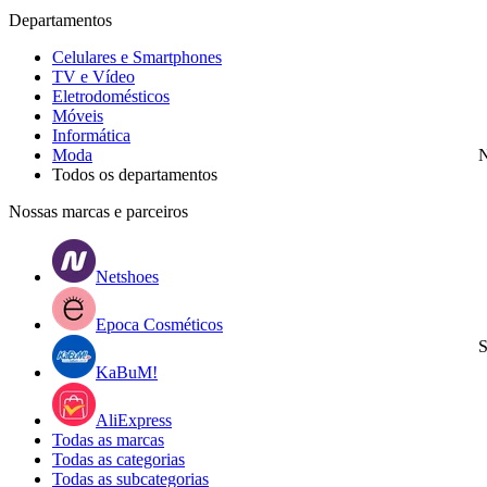
Departamentos
Celulares e Smartphones
TV e Vídeo
Eletrodomésticos
Móveis
Informática
Moda
N
Todos os departamentos
Nossas marcas e parceiros
Netshoes
Epoca Cosméticos
S
KaBuM!
AliExpress
Todas as marcas
Todas as categorias
Todas as subcategorias