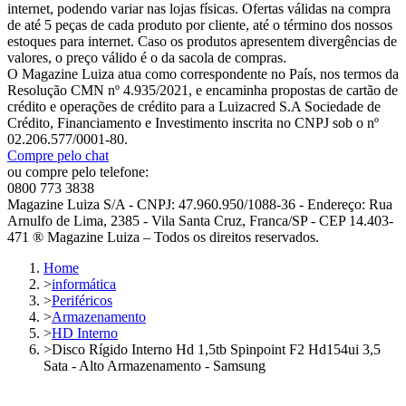
internet, podendo variar nas lojas físicas. Ofertas válidas na compra
de até 5 peças de cada produto por cliente, até o término dos nossos
estoques para internet. Caso os produtos apresentem divergências de
valores, o preço válido é o da sacola de compras.
O Magazine Luiza atua como correspondente no País, nos termos da
Resolução CMN nº 4.935/2021, e encaminha propostas de cartão de
crédito e operações de crédito para a Luizacred S.A Sociedade de
Crédito, Financiamento e Investimento inscrita no CNPJ sob o nº
02.206.577/0001-80.
Compre pelo chat
ou compre pelo telefone:
0800 773 3838
Magazine Luiza S/A - CNPJ: 47.960.950/1088-36 - Endereço: Rua
Arnulfo de Lima, 2385 - Vila Santa Cruz, Franca/SP - CEP 14.403-
471 ® Magazine Luiza – Todos os direitos reservados.
Home
>
informática
>
Periféricos
>
Armazenamento
>
HD Interno
>
Disco Rígido Interno Hd 1,5tb Spinpoint F2 Hd154ui 3,5
Sata - Alto Armazenamento - Samsung