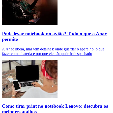
Pode levar notebook no avião? Tudo o que a Anac
permite
A Anac libera, mas tem detalhes: onde guardar o aparelho, o que
fazer com a bateria e por que ele não pode ir despachado
Como tirar print no notebook Lenovo: descubra os
melhores atalhos