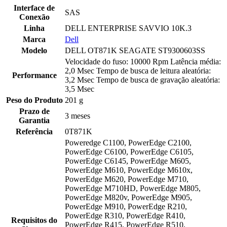
Interface de
SAS
Conexão
Linha
DELL ENTERPRISE SAVVIO 10K.3
Marca
Dell
Modelo
DELL OT871K SEAGATE ST9300603SS
Velocidade do fuso: 10000 Rpm Latência média:
2,0 Msec Tempo de busca de leitura aleatória:
Performance
3,2 Msec Tempo de busca de gravação aleatória:
3,5 Msec
Peso do Produto
201 g
Prazo de
3 meses
Garantia
Referência
0T871K
Poweredge C1100, PowerEdge C2100,
PowerEdge C6100, PowerEdge C6105,
PowerEdge C6145, PowerEdge M605,
PowerEdge M610, PowerEdge M610x,
PowerEdge M620, PowerEdge M710,
PowerEdge M710HD, PowerEdge M805,
PowerEdge M820v, PowerEdge M905,
PowerEdge M910, PowerEdge R210,
PowerEdge R310, PowerEdge R410,
Requisitos do
PowerEdge R415, PowerEdge R510,