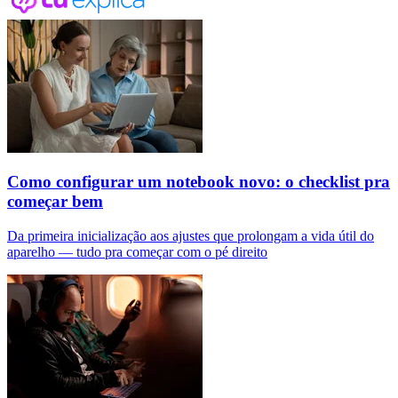
Como configurar um notebook novo: o checklist pra
começar bem
Da primeira inicialização aos ajustes que prolongam a vida útil do
aparelho — tudo pra começar com o pé direito