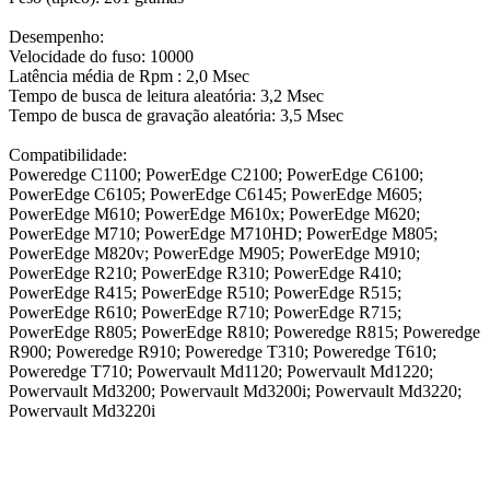
Desempenho:
Velocidade do fuso: 10000
Latência média de Rpm : 2,0 Msec
Tempo de busca de leitura aleatória: 3,2 Msec
Tempo de busca de gravação aleatória: 3,5 Msec
Compatibilidade:
Poweredge C1100; PowerEdge C2100; PowerEdge C6100;
PowerEdge C6105; PowerEdge C6145; PowerEdge M605;
PowerEdge M610; PowerEdge M610x; PowerEdge M620;
PowerEdge M710; PowerEdge M710HD; PowerEdge M805;
PowerEdge M820v; PowerEdge M905; PowerEdge M910;
PowerEdge R210; PowerEdge R310; PowerEdge R410;
PowerEdge R415; PowerEdge R510; PowerEdge R515;
PowerEdge R610; PowerEdge R710; PowerEdge R715;
PowerEdge R805; PowerEdge R810; Poweredge R815; Poweredge
R900; Poweredge R910; Poweredge T310; Poweredge T610;
Poweredge T710; Powervault Md1120; Powervault Md1220;
Powervault Md3200; Powervault Md3200i; Powervault Md3220;
Powervault Md3220i