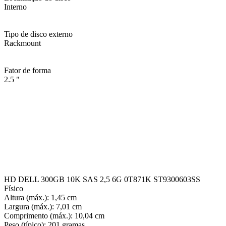
Interno
Tipo de disco externo
Rackmount
Fator de forma
2.5 "
HD DELL 300GB 10K SAS 2,5 6G 0T871K ST9300603SS
Físico
Altura (máx.): 1,45 cm
Largura (máx.): 7,01 cm
Comprimento (máx.): 10,04 cm
Peso (típico): 201 gramas