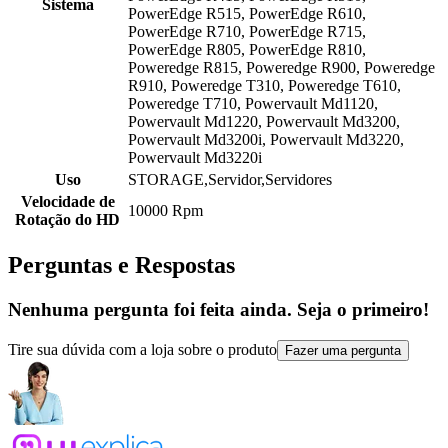
Sistema
PowerEdge R515, PowerEdge R610,
PowerEdge R710, PowerEdge R715,
PowerEdge R805, PowerEdge R810,
Poweredge R815, Poweredge R900, Poweredge
R910, Poweredge T310, Poweredge T610,
Poweredge T710, Powervault Md1120,
Powervault Md1220, Powervault Md3200,
Powervault Md3200i, Powervault Md3220,
Powervault Md3220i
Uso
STORAGE,Servidor,Servidores
Velocidade de
10000 Rpm
Rotação do HD
Perguntas e Respostas
Nenhuma pergunta foi feita ainda. Seja o primeiro!
Tire sua dúvida com a loja sobre o produto
Fazer uma pergunta