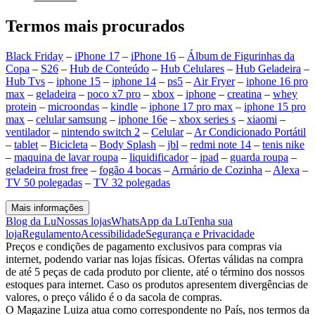
Termos mais procurados
Black Friday
–
iPhone 17
–
iPhone 16
–
Álbum de Figurinhas da
Copa
–
S26
–
Hub de Conteúdo
–
Hub Celulares
–
Hub Geladeira
–
Hub Tvs
–
iphone 15
–
iphone 14
–
ps5
–
Air Fryer
–
iphone 16 pro
max
–
geladeira
–
poco x7 pro
–
xbox
–
iphone
–
creatina
–
whey
protein
–
microondas
–
kindle
–
iphone 17 pro max
–
iphone 15 pro
max
–
celular samsung
–
iphone 16e
–
xbox series s
–
xiaomi
–
ventilador
–
nintendo switch 2
–
Celular
–
Ar Condicionado Portátil
–
tablet
–
Bicicleta
–
Body Splash
–
jbl
–
redmi note 14
–
tenis nike
–
maquina de lavar roupa
–
liquidificador
–
ipad
–
guarda roupa
–
geladeira frost free
–
fogão 4 bocas
–
Armário de Cozinha
–
Alexa
–
TV 50 polegadas
–
TV 32 polegadas
Mais informações
Blog da Lu
Nossas lojas
WhatsApp da Lu
Tenha sua
loja
Regulamento
Acessibilidade
Segurança e Privacidade
Preços e condições de pagamento exclusivos para compras via
internet, podendo variar nas lojas físicas. Ofertas válidas na compra
de até 5 peças de cada produto por cliente, até o término dos nossos
estoques para internet. Caso os produtos apresentem divergências de
valores, o preço válido é o da sacola de compras.
O Magazine Luiza atua como correspondente no País, nos termos da