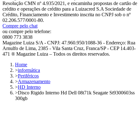
Resolução CMN nº 4.935/2021, e encaminha propostas de cartão de
crédito e operações de crédito para a Luizacred S.A Sociedade de
Crédito, Financiamento e Investimento inscrita no CNPJ sob o nº
02.206.577/0001-80.
Compre pelo chat
ou compre pelo telefone:
0800 773 3838
Magazine Luiza S/A - CNPJ: 47.960.950/1088-36 - Endereço: Rua
Arnulfo de Lima, 2385 - Vila Santa Cruz, Franca/SP - CEP 14.403-
471 ® Magazine Luiza – Todos os direitos reservados.
Home
>
informática
>
Periféricos
>
Armazenamento
>
HD Interno
>
Disco Rigido Interno Hd Dell 08t71k Seagate St9300603ss
300gb