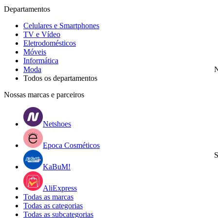
Departamentos
Celulares e Smartphones
TV e Vídeo
Eletrodomésticos
Móveis
Informática
Moda
N
Todos os departamentos
Nossas marcas e parceiros
Netshoes
Epoca Cosméticos
S
KaBuM!
AliExpress
Todas as marcas
Todas as categorias
Todas as subcategorias