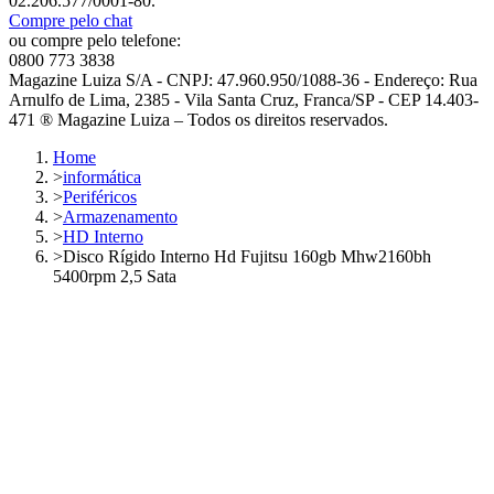
02.206.577/0001-80.
Compre pelo chat
ou compre pelo telefone:
0800 773 3838
Magazine Luiza S/A - CNPJ: 47.960.950/1088-36 - Endereço: Rua
Arnulfo de Lima, 2385 - Vila Santa Cruz, Franca/SP - CEP 14.403-
471 ® Magazine Luiza – Todos os direitos reservados.
Home
>
informática
>
Periféricos
>
Armazenamento
>
HD Interno
>
Disco Rígido Interno Hd Fujitsu 160gb Mhw2160bh
5400rpm 2,5 Sata