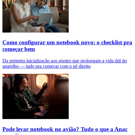
Como configurar um notebook novo: o checklist pra
começar bem
Da primeira inicialização aos ajustes que prolongam a vida útil do
aparelho — tudo pra começar com o pé direito
Pode levar notebook no avião? Tudo o que a Anac