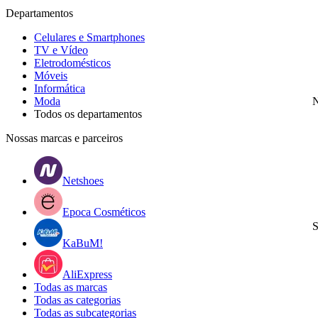
Departamentos
Celulares e Smartphones
TV e Vídeo
Eletrodomésticos
Móveis
Informática
Moda
N
Todos os departamentos
Nossas marcas e parceiros
Netshoes
Epoca Cosméticos
S
KaBuM!
AliExpress
Todas as marcas
Todas as categorias
Todas as subcategorias