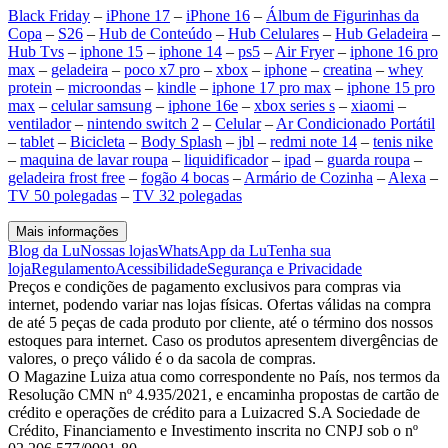
Black Friday
–
iPhone 17
–
iPhone 16
–
Álbum de Figurinhas da
Copa
–
S26
–
Hub de Conteúdo
–
Hub Celulares
–
Hub Geladeira
–
Hub Tvs
–
iphone 15
–
iphone 14
–
ps5
–
Air Fryer
–
iphone 16 pro
max
–
geladeira
–
poco x7 pro
–
xbox
–
iphone
–
creatina
–
whey
protein
–
microondas
–
kindle
–
iphone 17 pro max
–
iphone 15 pro
max
–
celular samsung
–
iphone 16e
–
xbox series s
–
xiaomi
–
ventilador
–
nintendo switch 2
–
Celular
–
Ar Condicionado Portátil
–
tablet
–
Bicicleta
–
Body Splash
–
jbl
–
redmi note 14
–
tenis nike
–
maquina de lavar roupa
–
liquidificador
–
ipad
–
guarda roupa
–
geladeira frost free
–
fogão 4 bocas
–
Armário de Cozinha
–
Alexa
–
TV 50 polegadas
–
TV 32 polegadas
Mais informações
Blog da Lu
Nossas lojas
WhatsApp da Lu
Tenha sua
loja
Regulamento
Acessibilidade
Segurança e Privacidade
Preços e condições de pagamento exclusivos para compras via
internet, podendo variar nas lojas físicas. Ofertas válidas na compra
de até 5 peças de cada produto por cliente, até o término dos nossos
estoques para internet. Caso os produtos apresentem divergências de
valores, o preço válido é o da sacola de compras.
O Magazine Luiza atua como correspondente no País, nos termos da
Resolução CMN nº 4.935/2021, e encaminha propostas de cartão de
crédito e operações de crédito para a Luizacred S.A Sociedade de
Crédito, Financiamento e Investimento inscrita no CNPJ sob o nº