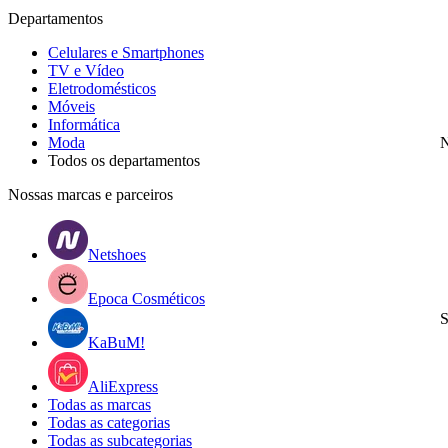
Departamentos
Celulares e Smartphones
TV e Vídeo
Eletrodomésticos
Móveis
Informática
Moda
N
Todos os departamentos
Nossas marcas e parceiros
Netshoes
Epoca Cosméticos
S
KaBuM!
AliExpress
Todas as marcas
Todas as categorias
Todas as subcategorias