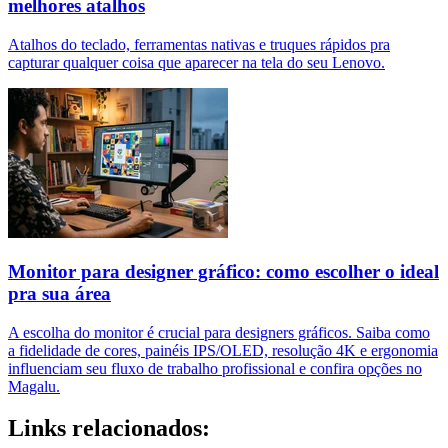
melhores atalhos
Atalhos do teclado, ferramentas nativas e truques rápidos pra
capturar qualquer coisa que aparecer na tela do seu Lenovo.
Monitor para designer gráfico: como escolher o ideal
pra sua área
A escolha do monitor é crucial para designers gráficos. Saiba como
a fidelidade de cores, painéis IPS/OLED, resolução 4K e ergonomia
influenciam seu fluxo de trabalho profissional e confira opções no
Magalu.
Links relacionados: