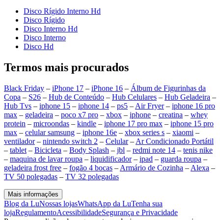
Disco Rígido Interno Hd
Disco Rígido
Disco Interno Hd
Disco Interno
Disco Hd
Termos mais procurados
Black Friday
–
iPhone 17
–
iPhone 16
–
Álbum de Figurinhas da
Copa
–
S26
–
Hub de Conteúdo
–
Hub Celulares
–
Hub Geladeira
–
Hub Tvs
–
iphone 15
–
iphone 14
–
ps5
–
Air Fryer
–
iphone 16 pro
max
–
geladeira
–
poco x7 pro
–
xbox
–
iphone
–
creatina
–
whey
protein
–
microondas
–
kindle
–
iphone 17 pro max
–
iphone 15 pro
max
–
celular samsung
–
iphone 16e
–
xbox series s
–
xiaomi
–
ventilador
–
nintendo switch 2
–
Celular
–
Ar Condicionado Portátil
–
tablet
–
Bicicleta
–
Body Splash
–
jbl
–
redmi note 14
–
tenis nike
–
maquina de lavar roupa
–
liquidificador
–
ipad
–
guarda roupa
–
geladeira frost free
–
fogão 4 bocas
–
Armário de Cozinha
–
Alexa
–
TV 50 polegadas
–
TV 32 polegadas
Mais informações
Blog da Lu
Nossas lojas
WhatsApp da Lu
Tenha sua
loja
Regulamento
Acessibilidade
Segurança e Privacidade