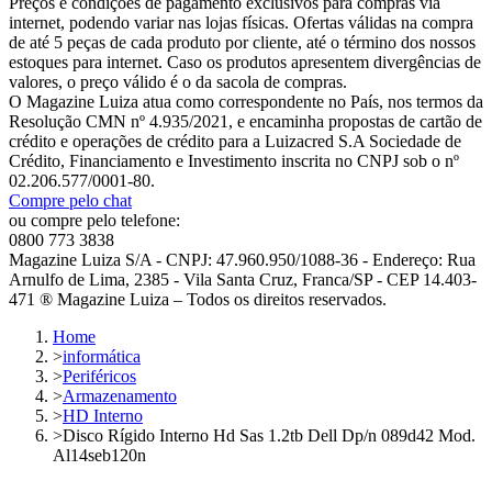
Preços e condições de pagamento exclusivos para compras via
internet, podendo variar nas lojas físicas. Ofertas válidas na compra
de até 5 peças de cada produto por cliente, até o término dos nossos
estoques para internet. Caso os produtos apresentem divergências de
valores, o preço válido é o da sacola de compras.
O Magazine Luiza atua como correspondente no País, nos termos da
Resolução CMN nº 4.935/2021, e encaminha propostas de cartão de
crédito e operações de crédito para a Luizacred S.A Sociedade de
Crédito, Financiamento e Investimento inscrita no CNPJ sob o nº
02.206.577/0001-80.
Compre pelo chat
ou compre pelo telefone:
0800 773 3838
Magazine Luiza S/A - CNPJ: 47.960.950/1088-36 - Endereço: Rua
Arnulfo de Lima, 2385 - Vila Santa Cruz, Franca/SP - CEP 14.403-
471 ® Magazine Luiza – Todos os direitos reservados.
Home
>
informática
>
Periféricos
>
Armazenamento
>
HD Interno
>
Disco Rígido Interno Hd Sas 1.2tb Dell Dp/n 089d42 Mod.
Al14seb120n