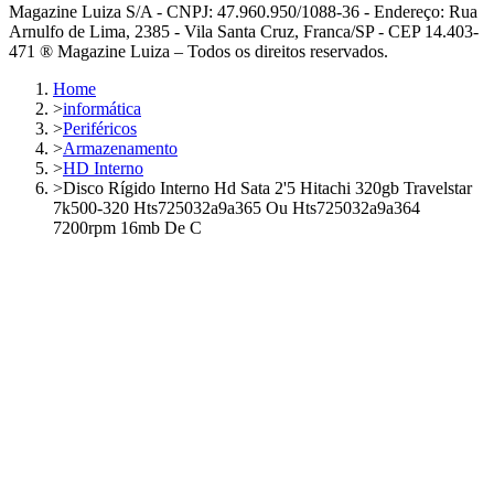
Magazine Luiza S/A - CNPJ: 47.960.950/1088-36 - Endereço: Rua
Arnulfo de Lima, 2385 - Vila Santa Cruz, Franca/SP - CEP 14.403-
471 ® Magazine Luiza – Todos os direitos reservados.
Home
>
informática
>
Periféricos
>
Armazenamento
>
HD Interno
>
Disco Rígido Interno Hd Sata 2'5 Hitachi 320gb Travelstar
7k500-320 Hts725032a9a365 Ou Hts725032a9a364
7200rpm 16mb De C