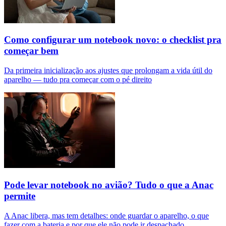
Como configurar um notebook novo: o checklist pra
começar bem
Da primeira inicialização aos ajustes que prolongam a vida útil do
aparelho — tudo pra começar com o pé direito
Pode levar notebook no avião? Tudo o que a Anac
permite
A Anac libera, mas tem detalhes: onde guardar o aparelho, o que
fazer com a bateria e por que ele não pode ir despachado