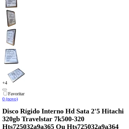
+
4
Favoritar
0 (novo)
Disco Rígido Interno Hd Sata 2'5 Hitachi
320gb Travelstar 7k500-320
Hts725032a9a365 Ou Hts725032a9a364