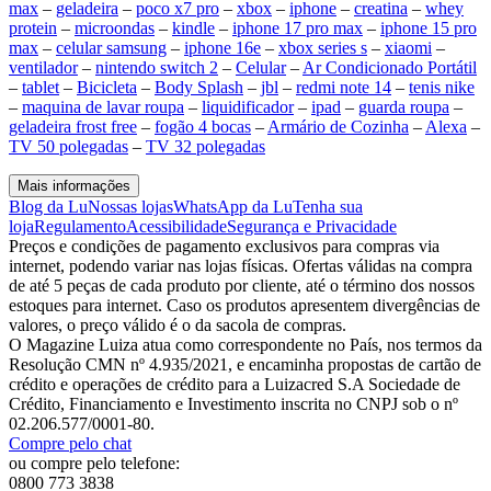
max
–
geladeira
–
poco x7 pro
–
xbox
–
iphone
–
creatina
–
whey
protein
–
microondas
–
kindle
–
iphone 17 pro max
–
iphone 15 pro
max
–
celular samsung
–
iphone 16e
–
xbox series s
–
xiaomi
–
ventilador
–
nintendo switch 2
–
Celular
–
Ar Condicionado Portátil
–
tablet
–
Bicicleta
–
Body Splash
–
jbl
–
redmi note 14
–
tenis nike
–
maquina de lavar roupa
–
liquidificador
–
ipad
–
guarda roupa
–
geladeira frost free
–
fogão 4 bocas
–
Armário de Cozinha
–
Alexa
–
TV 50 polegadas
–
TV 32 polegadas
Mais informações
Blog da Lu
Nossas lojas
WhatsApp da Lu
Tenha sua
loja
Regulamento
Acessibilidade
Segurança e Privacidade
Preços e condições de pagamento exclusivos para compras via
internet, podendo variar nas lojas físicas. Ofertas válidas na compra
de até 5 peças de cada produto por cliente, até o término dos nossos
estoques para internet. Caso os produtos apresentem divergências de
valores, o preço válido é o da sacola de compras.
O Magazine Luiza atua como correspondente no País, nos termos da
Resolução CMN nº 4.935/2021, e encaminha propostas de cartão de
crédito e operações de crédito para a Luizacred S.A Sociedade de
Crédito, Financiamento e Investimento inscrita no CNPJ sob o nº
02.206.577/0001-80.
Compre pelo chat
ou compre pelo telefone:
0800 773 3838