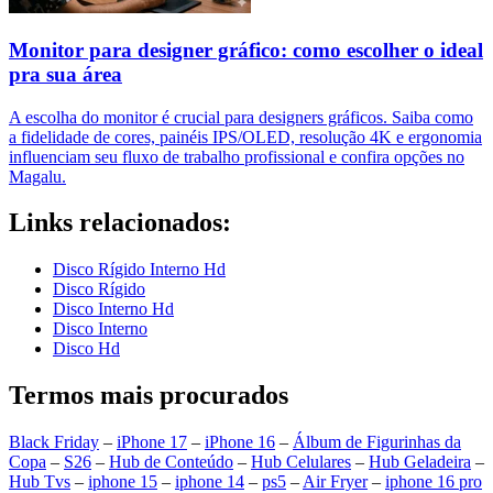
Monitor para designer gráfico: como escolher o ideal
pra sua área
A escolha do monitor é crucial para designers gráficos. Saiba como
a fidelidade de cores, painéis IPS/OLED, resolução 4K e ergonomia
influenciam seu fluxo de trabalho profissional e confira opções no
Magalu.
Links relacionados:
Disco Rígido Interno Hd
Disco Rígido
Disco Interno Hd
Disco Interno
Disco Hd
Termos mais procurados
Black Friday
–
iPhone 17
–
iPhone 16
–
Álbum de Figurinhas da
Copa
–
S26
–
Hub de Conteúdo
–
Hub Celulares
–
Hub Geladeira
–
Hub Tvs
–
iphone 15
–
iphone 14
–
ps5
–
Air Fryer
–
iphone 16 pro