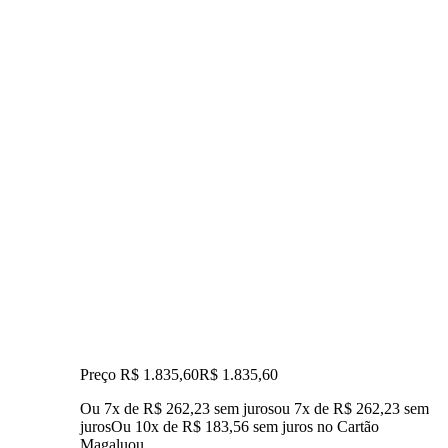
Preço R$ 1.835,60
R$
1.835
,
60
Ou 7x de R$ 262,23 sem juros
ou
7
x de
R$ 262,23
sem
juros
Ou 10x de R$ 183,56 sem juros no Cartão
Magalu
ou