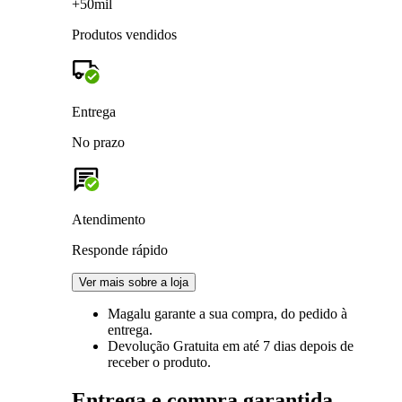
+50mil
Produtos vendidos
Entrega
No prazo
Atendimento
Responde rápido
Ver mais sobre a loja
Magalu garante
a sua compra, do pedido à
entrega.
Devolução Gratuita
em até 7 dias depois de
receber o produto.
Entrega e compra garantida