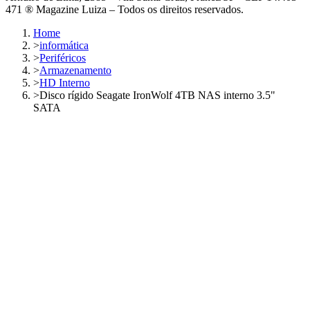
471 ® Magazine Luiza – Todos os direitos reservados.
Home
>
informática
>
Periféricos
>
Armazenamento
>
HD Interno
>
Disco rígido Seagate IronWolf 4TB NAS interno 3.5"
SATA