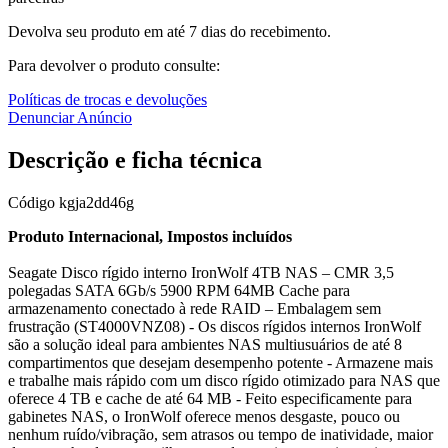
Devolva seu produto em até 7 dias do recebimento.
Para devolver o produto consulte:
Políticas de trocas e devoluções
Denunciar Anúncio
Descrição e ficha técnica
Código
kgja2dd46g
Produto Internacional, Impostos incluídos
Seagate Disco rígido interno IronWolf 4TB NAS – CMR 3,5
polegadas SATA 6Gb/s 5900 RPM 64MB Cache para
armazenamento conectado à rede RAID – Embalagem sem
frustração (ST4000VNZ08) - Os discos rígidos internos IronWolf
são a solução ideal para ambientes NAS multiusuários de até 8
compartimentos que desejam desempenho potente - Armazene mais
e trabalhe mais rápido com um disco rígido otimizado para NAS que
oferece 4 TB e cache de até 64 MB - Feito especificamente para
gabinetes NAS, o IronWolf oferece menos desgaste, pouco ou
nenhum ruído/vibração, sem atrasos ou tempo de inatividade, maior