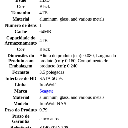
Estilo
HDD
Cor
Black
Tamanho
4TB
Material
aluminum, glass, and various metals
Número de itens
1
Cache
64MB
Capacidade do
4TB
Armazenamento
Cor
Black
Dimensões do
Altura do produto (cm): 0.080, Largura do
Produto com
produto (cm): 0.160, Comprimento do
Embalagem
producto (cm): 0.240
Formato
3.5 polegadas
Interface do HD
SATA 6Gb/s
Linha
IronWolf
Marca
Seagate
Material
aluminum, glass, and various metals
Modelo
IronWolf NAS
Peso do Produto
0.79
Prazo de
cinco anos
Garantia
Referência
ST4000VNZ08