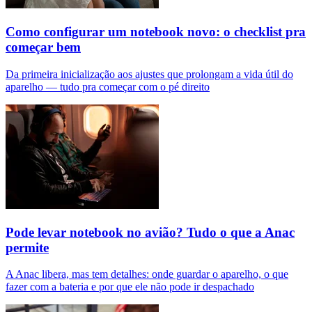
Como configurar um notebook novo: o checklist pra
começar bem
Da primeira inicialização aos ajustes que prolongam a vida útil do
aparelho — tudo pra começar com o pé direito
Pode levar notebook no avião? Tudo o que a Anac
permite
A Anac libera, mas tem detalhes: onde guardar o aparelho, o que
fazer com a bateria e por que ele não pode ir despachado