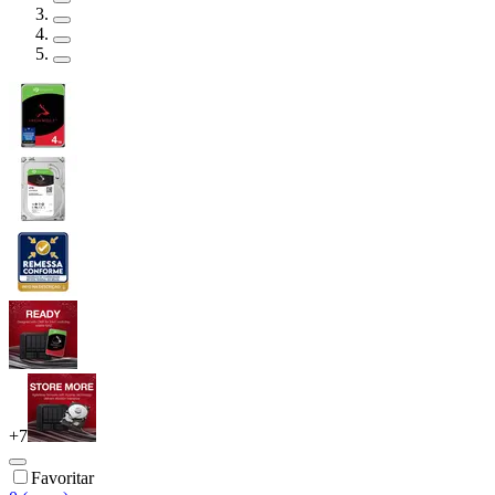
+
7
Favoritar