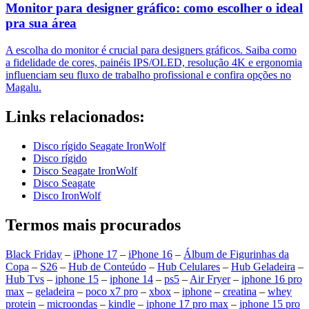
Monitor para designer gráfico: como escolher o ideal
pra sua área
A escolha do monitor é crucial para designers gráficos. Saiba como
a fidelidade de cores, painéis IPS/OLED, resolução 4K e ergonomia
influenciam seu fluxo de trabalho profissional e confira opções no
Magalu.
Links relacionados:
Disco rígido Seagate IronWolf
Disco rígido
Disco Seagate IronWolf
Disco Seagate
Disco IronWolf
Termos mais procurados
Black Friday
–
iPhone 17
–
iPhone 16
–
Álbum de Figurinhas da
Copa
–
S26
–
Hub de Conteúdo
–
Hub Celulares
–
Hub Geladeira
–
Hub Tvs
–
iphone 15
–
iphone 14
–
ps5
–
Air Fryer
–
iphone 16 pro
max
–
geladeira
–
poco x7 pro
–
xbox
–
iphone
–
creatina
–
whey
protein
–
microondas
–
kindle
–
iphone 17 pro max
–
iphone 15 pro