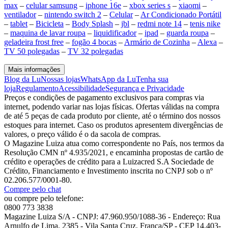
max
–
celular samsung
–
iphone 16e
–
xbox series s
–
xiaomi
–
ventilador
–
nintendo switch 2
–
Celular
–
Ar Condicionado Portátil
–
tablet
–
Bicicleta
–
Body Splash
–
jbl
–
redmi note 14
–
tenis nike
–
maquina de lavar roupa
–
liquidificador
–
ipad
–
guarda roupa
–
geladeira frost free
–
fogão 4 bocas
–
Armário de Cozinha
–
Alexa
–
TV 50 polegadas
–
TV 32 polegadas
Mais informações
Blog da Lu
Nossas lojas
WhatsApp da Lu
Tenha sua
loja
Regulamento
Acessibilidade
Segurança e Privacidade
Preços e condições de pagamento exclusivos para compras via
internet, podendo variar nas lojas físicas. Ofertas válidas na compra
de até 5 peças de cada produto por cliente, até o término dos nossos
estoques para internet. Caso os produtos apresentem divergências de
valores, o preço válido é o da sacola de compras.
O Magazine Luiza atua como correspondente no País, nos termos da
Resolução CMN nº 4.935/2021, e encaminha propostas de cartão de
crédito e operações de crédito para a Luizacred S.A Sociedade de
Crédito, Financiamento e Investimento inscrita no CNPJ sob o nº
02.206.577/0001-80.
Compre pelo chat
ou compre pelo telefone:
0800 773 3838
Magazine Luiza S/A - CNPJ: 47.960.950/1088-36 - Endereço: Rua
Arnulfo de Lima, 2385 - Vila Santa Cruz, Franca/SP - CEP 14.403-