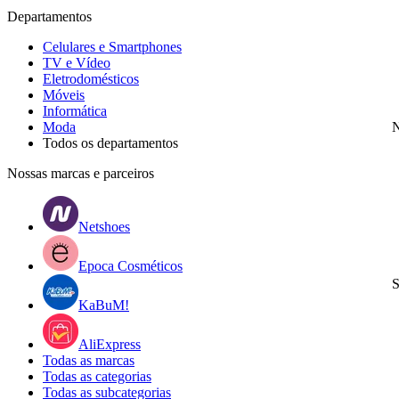
Departamentos
Celulares e Smartphones
TV e Vídeo
Eletrodomésticos
Móveis
Informática
Moda
N
Todos os departamentos
Nossas marcas e parceiros
Netshoes
Epoca Cosméticos
S
KaBuM!
AliExpress
Todas as marcas
Todas as categorias
Todas as subcategorias