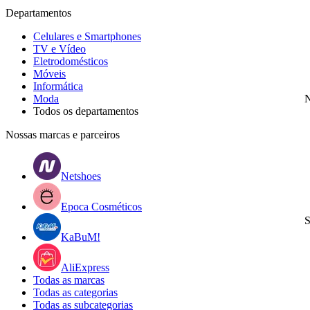
Departamentos
Celulares e Smartphones
TV e Vídeo
Eletrodomésticos
Móveis
Informática
Moda
N
Todos os departamentos
Nossas marcas e parceiros
Netshoes
Epoca Cosméticos
S
KaBuM!
AliExpress
Todas as marcas
Todas as categorias
Todas as subcategorias