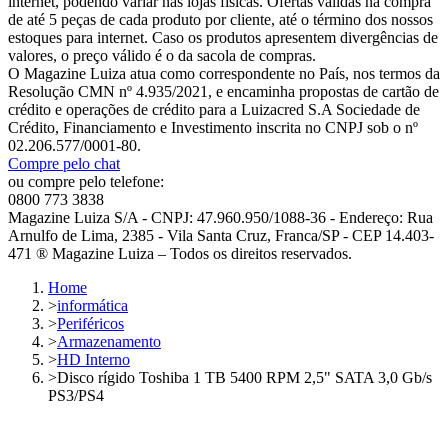
internet, podendo variar nas lojas físicas. Ofertas válidas na compra
de até 5 peças de cada produto por cliente, até o término dos nossos
estoques para internet. Caso os produtos apresentem divergências de
valores, o preço válido é o da sacola de compras.
O Magazine Luiza atua como correspondente no País, nos termos da
Resolução CMN nº 4.935/2021, e encaminha propostas de cartão de
crédito e operações de crédito para a Luizacred S.A Sociedade de
Crédito, Financiamento e Investimento inscrita no CNPJ sob o nº
02.206.577/0001-80.
Compre pelo chat
ou compre pelo telefone:
0800 773 3838
Magazine Luiza S/A - CNPJ: 47.960.950/1088-36 - Endereço: Rua
Arnulfo de Lima, 2385 - Vila Santa Cruz, Franca/SP - CEP 14.403-
471 ® Magazine Luiza – Todos os direitos reservados.
Home
>
informática
>
Periféricos
>
Armazenamento
>
HD Interno
>
Disco rígido Toshiba 1 TB 5400 RPM 2,5" SATA 3,0 Gb/s
PS3/PS4