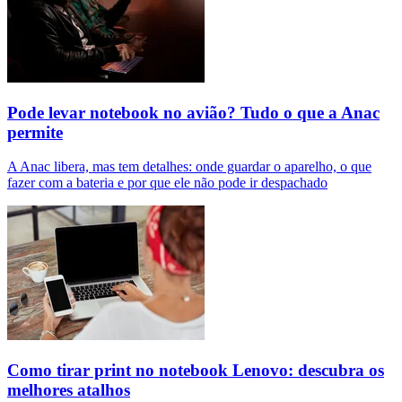
Pode levar notebook no avião? Tudo o que a Anac
permite
A Anac libera, mas tem detalhes: onde guardar o aparelho, o que
fazer com a bateria e por que ele não pode ir despachado
Como tirar print no notebook Lenovo: descubra os
melhores atalhos