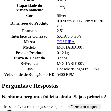
Cache
8 MB
Capacidade do
1 TB
Armazenamento
Cor
Silver
0.020 cm x 0.120 cm x 0.130
Dimensões do Produto
cm
Formato
2,5"
Interface de Conexão
SATA 3,0 Gb/s
Marca
TOSHIBA
Modelo
MQ01ABD100V
Peso do Produto
0.12 kg
Prazo de Garantia
3 anos
Referência
MQ01ABD100V
Uso
Console de jogos PS3/PS4
Velocidade de Rotação do HD
5400 RPM
Perguntas e Respostas
Nenhuma pergunta foi feita ainda. Seja o primeiro!
Tire sua dúvida com a loja sobre o produto
Fazer uma pergunta