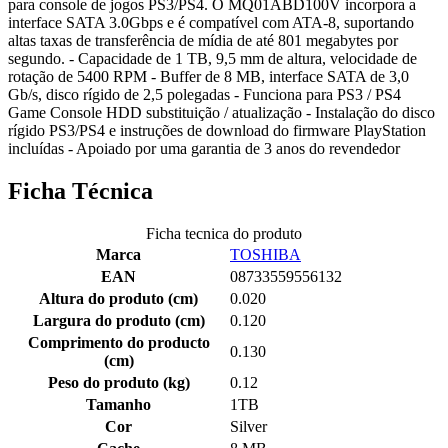
para console de jogos PS3/PS4. O MQ01ABD100V incorpora a
interface SATA 3.0Gbps e é compatível com ATA-8, suportando
altas taxas de transferência de mídia de até 801 megabytes por
segundo. - Capacidade de 1 TB, 9,5 mm de altura, velocidade de
rotação de 5400 RPM - Buffer de 8 MB, interface SATA de 3,0
Gb/s, disco rígido de 2,5 polegadas - Funciona para PS3 / PS4
Game Console HDD substituição / atualização - Instalação do disco
rígido PS3/PS4 e instruções de download do firmware PlayStation
incluídas - Apoiado por uma garantia de 3 anos do revendedor
Ficha Técnica
Ficha tecnica do produto
Marca
TOSHIBA
EAN
08733559556132
Altura do produto (cm)
0.020
Largura do produto (cm)
0.120
Comprimento do producto
0.130
(cm)
Peso do produto (kg)
0.12
Tamanho
1TB
Cor
Silver