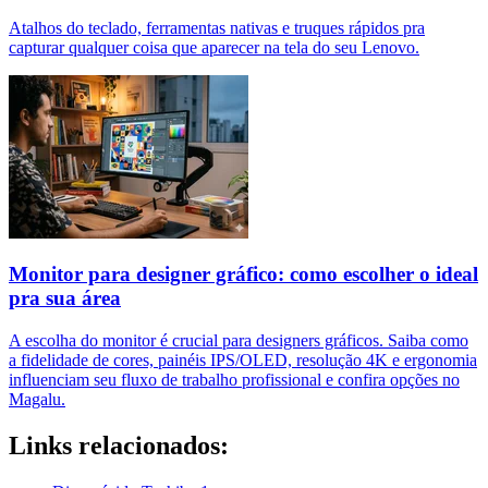
Atalhos do teclado, ferramentas nativas e truques rápidos pra
capturar qualquer coisa que aparecer na tela do seu Lenovo.
Monitor para designer gráfico: como escolher o ideal
pra sua área
A escolha do monitor é crucial para designers gráficos. Saiba como
a fidelidade de cores, painéis IPS/OLED, resolução 4K e ergonomia
influenciam seu fluxo de trabalho profissional e confira opções no
Magalu.
Links relacionados: