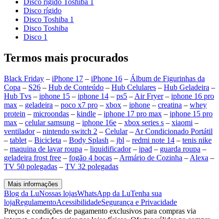
Disco rígido Toshiba 1
Disco rígido
Disco Toshiba 1
Disco Toshiba
Disco 1
Termos mais procurados
Black Friday
–
iPhone 17
–
iPhone 16
–
Álbum de Figurinhas da
Copa
–
S26
–
Hub de Conteúdo
–
Hub Celulares
–
Hub Geladeira
–
Hub Tvs
–
iphone 15
–
iphone 14
–
ps5
–
Air Fryer
–
iphone 16 pro
max
–
geladeira
–
poco x7 pro
–
xbox
–
iphone
–
creatina
–
whey
protein
–
microondas
–
kindle
–
iphone 17 pro max
–
iphone 15 pro
max
–
celular samsung
–
iphone 16e
–
xbox series s
–
xiaomi
–
ventilador
–
nintendo switch 2
–
Celular
–
Ar Condicionado Portátil
–
tablet
–
Bicicleta
–
Body Splash
–
jbl
–
redmi note 14
–
tenis nike
–
maquina de lavar roupa
–
liquidificador
–
ipad
–
guarda roupa
–
geladeira frost free
–
fogão 4 bocas
–
Armário de Cozinha
–
Alexa
–
TV 50 polegadas
–
TV 32 polegadas
Mais informações
Blog da Lu
Nossas lojas
WhatsApp da Lu
Tenha sua
loja
Regulamento
Acessibilidade
Segurança e Privacidade
Preços e condições de pagamento exclusivos para compras via