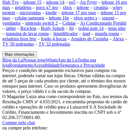
Hub Tvs
–
iphone 15
–
iphone 14
–
ps5
–
Air Fryer
–
iphone 16 pro
max
–
geladeira
–
poco x7 pro
–
xbox
–
iphone
–
creatina
–
whey
protein
–
microondas
–
kindle
–
iphone 17 pro max
–
iphone 15 pro
max
–
celular samsung
–
iphone 16e
–
xbox series s
–
xiaomi
–
ventilador
–
nintendo switch 2
–
Celular
–
Ar Condicionado Portátil
–
tablet
–
Bicicleta
–
Body Splash
–
jbl
–
redmi note 14
–
tenis nike
–
maquina de lavar roupa
–
liquidificador
–
ipad
–
guarda roupa
–
geladeira frost free
–
fogão 4 bocas
–
Armário de Cozinha
–
Alexa
–
TV 50 polegadas
–
TV 32 polegadas
Mais informações
Blog da Lu
Nossas lojas
WhatsApp da Lu
Tenha sua
loja
Regulamento
Acessibilidade
Segurança e Privacidade
Preços e condições de pagamento exclusivos para compras via
internet, podendo variar nas lojas físicas. Ofertas válidas na compra
de até 5 peças de cada produto por cliente, até o término dos nossos
estoques para internet. Caso os produtos apresentem divergências de
valores, o preço válido é o da sacola de compras.
O Magazine Luiza atua como correspondente no País, nos termos da
Resolução CMN nº 4.935/2021, e encaminha propostas de cartão de
crédito e operações de crédito para a Luizacred S.A Sociedade de
Crédito, Financiamento e Investimento inscrita no CNPJ sob o nº
02.206.577/0001-80.
Compre pelo chat
ou compre pelo telefone: