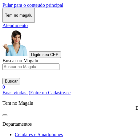
Pular para o conteudo principal
Tem no magalu
Atendimento
Digite seu CEP
Buscar no Magalu
Buscar
0
Boas vindas :)
Entre ou Cadastre-se
Tem no Magalu
D
Departamentos
Celulares e Smartphones