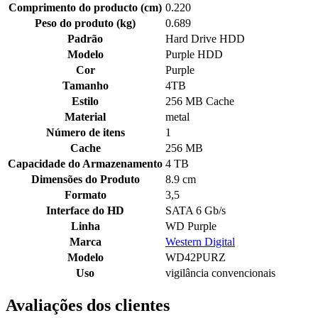
Comprimento do producto (cm)
0.220
Peso do produto (kg)
0.689
Padrão
Hard Drive HDD
Modelo
Purple HDD
Cor
Purple
Tamanho
4TB
Estilo
256 MB Cache
Material
metal
Número de itens
1
Cache
256 MB
Capacidade do Armazenamento
4 TB
Dimensões do Produto
8.9 cm
Formato
3,5
Interface do HD
SATA 6 Gb/s
Linha
WD Purple
Marca
Western Digital
Modelo
WD42PURZ
Uso
vigilância convencionais
Avaliações dos clientes