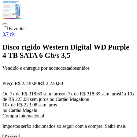
Favoritar
3.7 (9)
Disco rígido Western Digital WD Purple
4 TB SATA 6 Gb/s 3,5
Vendido e entregue por
nocnocestadosunidos
Preço R$ 2.230,80
R$
2.230
,
80
Ou 7x de R$ 318,69 sem juros
ou
7
x de
R$ 318,69
sem juros
Ou 10x
de R$ 223,08 sem juros no Cartão Magalu
ou
10
x de
R$ 223,08
sem juros
no Cartão Magalu
Compra internacional
Impostos serão adicionados ao seguir com a compra.
Saiba mais