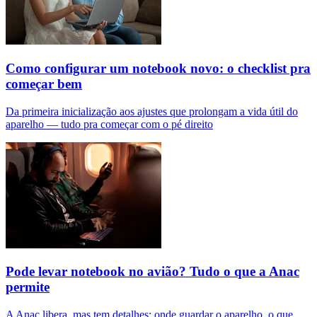
Como configurar um notebook novo: o checklist pra
começar bem
Da primeira inicialização aos ajustes que prolongam a vida útil do
aparelho — tudo pra começar com o pé direito
Pode levar notebook no avião? Tudo o que a Anac
permite
A Anac libera, mas tem detalhes: onde guardar o aparelho, o que