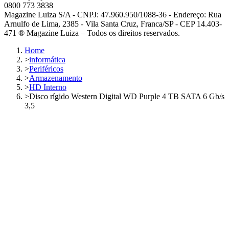
0800 773 3838
Magazine Luiza S/A - CNPJ: 47.960.950/1088-36 - Endereço: Rua
Arnulfo de Lima, 2385 - Vila Santa Cruz, Franca/SP - CEP 14.403-
471 ® Magazine Luiza – Todos os direitos reservados.
Home
>
informática
>
Periféricos
>
Armazenamento
>
HD Interno
>
Disco rígido Western Digital WD Purple 4 TB SATA 6 Gb/s
3,5