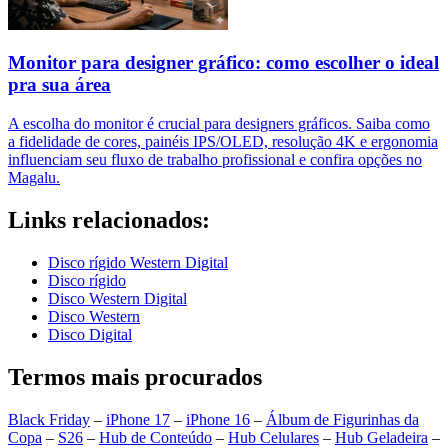
Monitor para designer gráfico: como escolher o ideal
pra sua área
A escolha do monitor é crucial para designers gráficos. Saiba como
a fidelidade de cores, painéis IPS/OLED, resolução 4K e ergonomia
influenciam seu fluxo de trabalho profissional e confira opções no
Magalu.
Links relacionados:
Disco rígido Western Digital
Disco rígido
Disco Western Digital
Disco Western
Disco Digital
Termos mais procurados
Black Friday
–
iPhone 17
–
iPhone 16
–
Álbum de Figurinhas da
Copa
–
S26
–
Hub de Conteúdo
–
Hub Celulares
–
Hub Geladeira
–