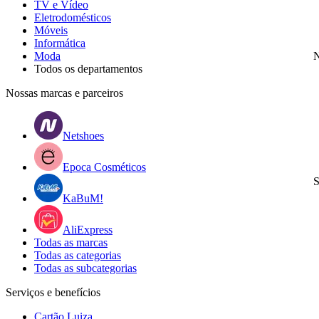
TV e Vídeo
Eletrodomésticos
Móveis
Informática
Moda
N
Todos os departamentos
Nossas marcas e parceiros
Netshoes
Epoca Cosméticos
S
KaBuM!
AliExpress
Todas as marcas
Todas as categorias
Todas as subcategorias
Serviços e benefícios
Cartão Luiza