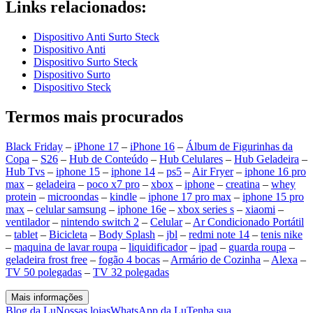
Links relacionados:
Dispositivo Anti Surto Steck
Dispositivo Anti
Dispositivo Surto Steck
Dispositivo Surto
Dispositivo Steck
Termos mais procurados
Black Friday
–
iPhone 17
–
iPhone 16
–
Álbum de Figurinhas da
Copa
–
S26
–
Hub de Conteúdo
–
Hub Celulares
–
Hub Geladeira
–
Hub Tvs
–
iphone 15
–
iphone 14
–
ps5
–
Air Fryer
–
iphone 16 pro
max
–
geladeira
–
poco x7 pro
–
xbox
–
iphone
–
creatina
–
whey
protein
–
microondas
–
kindle
–
iphone 17 pro max
–
iphone 15 pro
max
–
celular samsung
–
iphone 16e
–
xbox series s
–
xiaomi
–
ventilador
–
nintendo switch 2
–
Celular
–
Ar Condicionado Portátil
–
tablet
–
Bicicleta
–
Body Splash
–
jbl
–
redmi note 14
–
tenis nike
–
maquina de lavar roupa
–
liquidificador
–
ipad
–
guarda roupa
–
geladeira frost free
–
fogão 4 bocas
–
Armário de Cozinha
–
Alexa
–
TV 50 polegadas
–
TV 32 polegadas
Mais informações
Blog da Lu
Nossas lojas
WhatsApp da Lu
Tenha sua