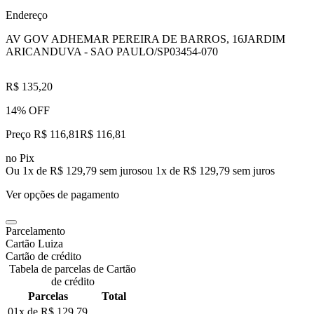
Endereço
AV GOV ADHEMAR PEREIRA DE BARROS, 16
JARDIM
ARICANDUVA - SAO PAULO/SP
03454-070
R$ 135,20
14% OFF
Preço R$ 116,81
R$
116
,
81
no Pix
Ou 1x de R$ 129,79 sem juros
ou
1
x de
R$ 129,79
sem juros
Ver opções de pagamento
Parcelamento
Cartão Luiza
Cartão de crédito
Tabela de parcelas de Cartão
de crédito
Parcelas
Total
01x de
R$ 129,79