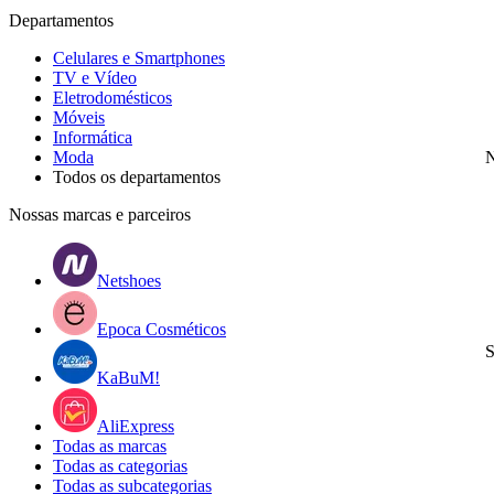
Departamentos
Celulares e Smartphones
TV e Vídeo
Eletrodomésticos
Móveis
Informática
Moda
N
Todos os departamentos
Nossas marcas e parceiros
Netshoes
Epoca Cosméticos
S
KaBuM!
AliExpress
Todas as marcas
Todas as categorias
Todas as subcategorias