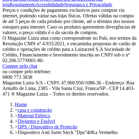
loja
Regulamento
Acessibilidade
Segurança e Privacidade
Preços e condições de pagamento exclusivos para compras via
internet, podendo variar nas lojas físicas. Ofertas válidas na compra
de até 5 peças de cada produto por cliente, até o término dos nossos
estoques para internet. Caso os produtos apresentem divergências de
valores, o preço válido é o da sacola de compras.
O Magazine Luiza atua como correspondente no País, nos termos da
Resolução CMN nº 4.935/2021, e encaminha propostas de cartão de
crédito e operações de crédito para a Luizacred S.A Sociedade de
Crédito, Financiamento e Investimento inscrita no CNPJ sob o nº
02.206.577/0001-80.
Compre pelo chat
ou compre pelo telefone:
0800 773 3838
Magazine Luiza S/A - CNPJ: 47.960.950/1088-36 - Endereço: Rua
Arnulfo de Lima, 2385 - Vila Santa Cruz, Franca/SP - CEP 14.403-
471 ® Magazine Luiza – Todos os direitos reservados.
Home
>
casa e construção
>
Material Elétrico
>
Disjuntor e Fusível
>
DPS / Dispositivo de Proteção
>
Dispositivo Anti Surto Steck ''Dps''40Ka Vermelho