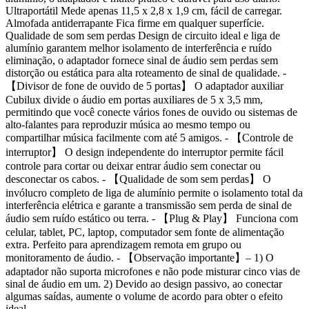
Ultraportátil Mede apenas 11,5 x 2,8 x 1,9 cm, fácil de carregar.
Almofada antiderrapante Fica firme em qualquer superfície.
Qualidade de som sem perdas Design de circuito ideal e liga de
alumínio garantem melhor isolamento de interferência e ruído
eliminação, o adaptador fornece sinal de áudio sem perdas sem
distorção ou estática para alta roteamento de sinal de qualidade. -
【Divisor de fone de ouvido de 5 portas】 O adaptador auxiliar
Cubilux divide o áudio em portas auxiliares de 5 x 3,5 mm,
permitindo que você conecte vários fones de ouvido ou sistemas de
alto-falantes para reproduzir música ao mesmo tempo ou
compartilhar música facilmente com até 5 amigos. - 【Controle de
interruptor】 O design independente do interruptor permite fácil
controle para cortar ou deixar entrar áudio sem conectar ou
desconectar os cabos. - 【Qualidade de som sem perdas】 O
invólucro completo de liga de alumínio permite o isolamento total da
interferência elétrica e garante a transmissão sem perda de sinal de
áudio sem ruído estático ou terra. - 【Plug & Play】 Funciona com
celular, tablet, PC, laptop, computador sem fonte de alimentação
extra. Perfeito para aprendizagem remota em grupo ou
monitoramento de áudio. - 【Observação importante】– 1) O
adaptador não suporta microfones e não pode misturar cinco vias de
sinal de áudio em um. 2) Devido ao design passivo, ao conectar
algumas saídas, aumente o volume de acordo para obter o efeito
ideal.