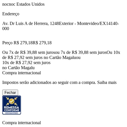
nocnoc Estados Unidos
Endereço
Av. Dr Luis A de Herrera, 1248
Exterior - Montevideo/EX
14140-
000
Preço R$ 279,18
R$
279
,
18
Ou 7x de R$ 39,88 sem juros
ou
7
x de
R$ 39,88
sem juros
Ou 10x
de R$ 27,92 sem juros no Cartão Magalu
ou
10
x de
R$ 27,92
sem juros
no Cartão Magalu
Compra internacional
Impostos serão adicionados ao seguir com a compra.
Saiba mais
Fechar
Compra internacional