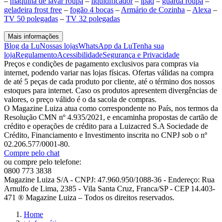
–
maquina de lavar roupa
–
liquidificador
–
ipad
–
guarda roupa
–
geladeira frost free
–
fogão 4 bocas
–
Armário de Cozinha
–
Alexa
–
TV 50 polegadas
–
TV 32 polegadas
Mais informações
Blog da Lu
Nossas lojas
WhatsApp da Lu
Tenha sua
loja
Regulamento
Acessibilidade
Segurança e Privacidade
Preços e condições de pagamento exclusivos para compras via
internet, podendo variar nas lojas físicas. Ofertas válidas na compra
de até 5 peças de cada produto por cliente, até o término dos nossos
estoques para internet. Caso os produtos apresentem divergências de
valores, o preço válido é o da sacola de compras.
O Magazine Luiza atua como correspondente no País, nos termos da
Resolução CMN nº 4.935/2021, e encaminha propostas de cartão de
crédito e operações de crédito para a Luizacred S.A Sociedade de
Crédito, Financiamento e Investimento inscrita no CNPJ sob o nº
02.206.577/0001-80.
Compre pelo chat
ou compre pelo telefone:
0800 773 3838
Magazine Luiza S/A - CNPJ: 47.960.950/1088-36 - Endereço: Rua
Arnulfo de Lima, 2385 - Vila Santa Cruz, Franca/SP - CEP 14.403-
471 ® Magazine Luiza – Todos os direitos reservados.
Home