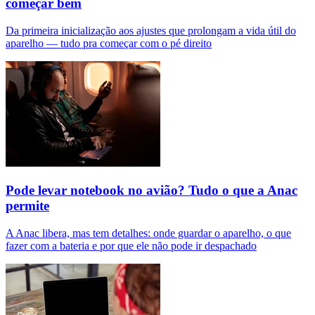
começar bem
Da primeira inicialização aos ajustes que prolongam a vida útil do
aparelho — tudo pra começar com o pé direito
Pode levar notebook no avião? Tudo o que a Anac
permite
A Anac libera, mas tem detalhes: onde guardar o aparelho, o que
fazer com a bateria e por que ele não pode ir despachado