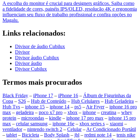
A escolha do monitor é crucial para designers gráficos. Saiba como
a fidelidade de cores, painéis IPS/OLED, resolução 4K e ergonomia
influenciam seu fluxo de trabalho profissional e confira opções no
Magalu.
Links relacionados:
Divisor de áudio Cubilux
Divisor
Divisor áudio Cubilux
Divisor áudio
Divisor Cubilux
Termos mais procurados
Black Friday
–
iPhone 17
–
iPhone 16
–
Álbum de Figurinhas da
Copa
–
S26
–
Hub de Conteúdo
–
Hub Celulares
–
Hub Geladeira
–
Hub Tvs
–
iphone 15
–
iphone 14
–
ps5
–
Air Fryer
–
iphone 16 pro
max
–
geladeira
–
poco x7 pro
–
xbox
–
iphone
–
creatina
–
whey
protein
–
microondas
–
kindle
–
iphone 17 pro max
–
iphone 15 pro
max
–
celular samsung
–
iphone 16e
–
xbox series s
–
xiaomi
–
ventilador
–
nintendo switch 2
–
Celular
–
Ar Condicionado Portátil
–
tablet
–
Bicicleta
–
Body Splash
–
jbl
–
redmi note 14
–
tenis nike