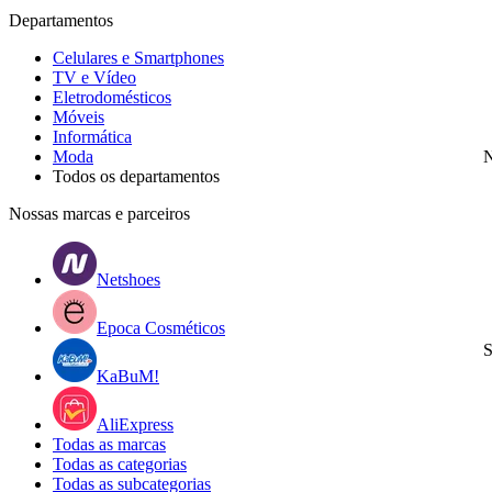
Departamentos
Celulares e Smartphones
TV e Vídeo
Eletrodomésticos
Móveis
Informática
Moda
N
Todos os departamentos
Nossas marcas e parceiros
Netshoes
Epoca Cosméticos
S
KaBuM!
AliExpress
Todas as marcas
Todas as categorias
Todas as subcategorias