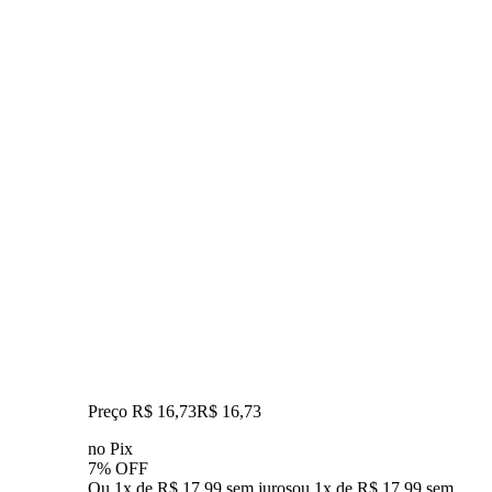
Preço R$ 16,73
R$
16
,
73
no Pix
7% OFF
Ou 1x de R$ 17,99 sem juros
ou
1
x de
R$ 17,99
sem