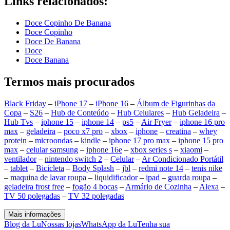
Links relacionados:
Doce Copinho De Banana
Doce Copinho
Doce De Banana
Doce
Doce Banana
Termos mais procurados
Black Friday
–
iPhone 17
–
iPhone 16
–
Álbum de Figurinhas da
Copa
–
S26
–
Hub de Conteúdo
–
Hub Celulares
–
Hub Geladeira
–
Hub Tvs
–
iphone 15
–
iphone 14
–
ps5
–
Air Fryer
–
iphone 16 pro
max
–
geladeira
–
poco x7 pro
–
xbox
–
iphone
–
creatina
–
whey
protein
–
microondas
–
kindle
–
iphone 17 pro max
–
iphone 15 pro
max
–
celular samsung
–
iphone 16e
–
xbox series s
–
xiaomi
–
ventilador
–
nintendo switch 2
–
Celular
–
Ar Condicionado Portátil
–
tablet
–
Bicicleta
–
Body Splash
–
jbl
–
redmi note 14
–
tenis nike
–
maquina de lavar roupa
–
liquidificador
–
ipad
–
guarda roupa
–
geladeira frost free
–
fogão 4 bocas
–
Armário de Cozinha
–
Alexa
–
TV 50 polegadas
–
TV 32 polegadas
Mais informações
Blog da Lu
Nossas lojas
WhatsApp da Lu
Tenha sua