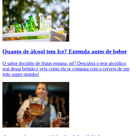
Quanto de álcool tem Ice? Entenda antes de beber
O sabor docinho de frutas engana, né? Descubra o teor alcoólico
real dessa bebida e veja como ela se compara com a cerveja de um
jeito super simples!