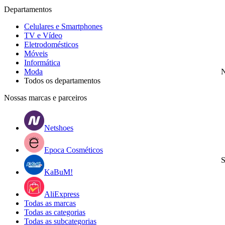
Departamentos
Celulares e Smartphones
TV e Vídeo
Eletrodomésticos
Móveis
Informática
Moda
N
Todos os departamentos
Nossas marcas e parceiros
Netshoes
Epoca Cosméticos
S
KaBuM!
AliExpress
Todas as marcas
Todas as categorias
Todas as subcategorias