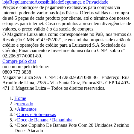
loja
Regulamento
Acessibilidade
Segurança e Privacidade
Preços e condições de pagamento exclusivos para compras via
internet, podendo variar nas lojas físicas. Ofertas válidas na compra
de até 5 peças de cada produto por cliente, até o término dos nossos
estoques para internet. Caso os produtos apresentem divergências de
valores, o preço válido é o da sacola de compras.
O Magazine Luiza atua como correspondente no País, nos termos da
Resolução CMN nº 4.935/2021, e encaminha propostas de cartão de
crédito e operações de crédito para a Luizacred S.A Sociedade de
Crédito, Financiamento e Investimento inscrita no CNPJ sob o nº
02.206.577/0001-80.
Compre pelo chat
ou compre pelo telefone:
0800 773 3838
Magazine Luiza S/A - CNPJ: 47.960.950/1088-36 - Endereço: Rua
Arnulfo de Lima, 2385 - Vila Santa Cruz, Franca/SP - CEP 14.403-
471 ® Magazine Luiza – Todos os direitos reservados.
Home
>
mercado
>
Alimentos
>
Doces e Sobremesas
>
Doce de Banana / Bananinha
>
Doce Copinho De Banana Pote Com 20 Unidades Zezinho
Doces Atacado