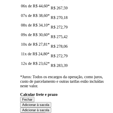
06x de
R$ 44,60
*
R$ 267,59
07x de
R$ 38,60
*
R$ 270,18
08x de
R$ 34,10
*
R$ 272,79
09x de
R$ 30,60
*
R$ 275,42
10x de
R$ 27,81
*
R$ 278,06
11x de
R$ 24,80
*
R$ 272,79
12x de
R$ 23,62
*
R$ 283,39
*Juros: Todos os encargos da operação, como juros,
custo de parcelamento e outras tarifas estão incluídas
neste valor.
Calcular frete e prazo
Fechar
Adicionar à sacola
Adicionar à sacola