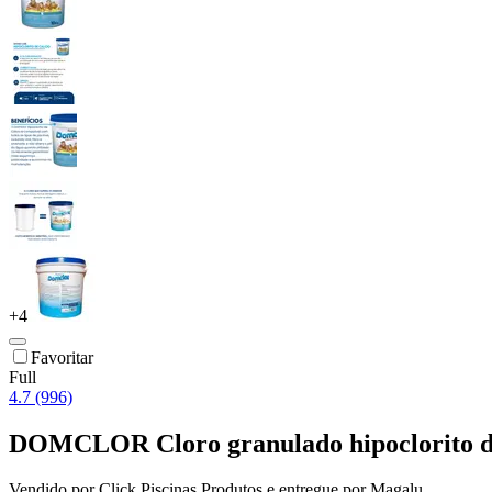
+
4
Favoritar
Full
4.7 (996)
DOMCLOR Cloro granulado hipoclorito d
Vendido por
Click Piscinas Produtos
e entregue por
Magalu