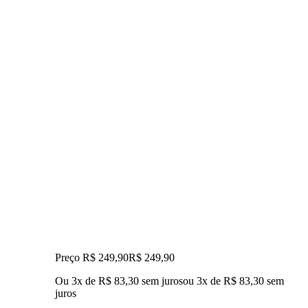
Preço R$ 249,90
R$
249
,
90
Ou 3x de R$ 83,30 sem juros
ou
3
x de
R$ 83,30
sem
juros