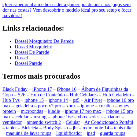
Quer saber qual a melhor cadeira gamer pra detonar nos jogos sem
dor nas costas? Vem descobrir o modelo ideal pro seu setup e focar
na vitória!
Links relacionados:
Dossel Mosquiteiro De Parede
Dossel Mosquiteiro
Dossel De Parede
Dossel
Dossel Parede
Termos mais procurados
Black Friday
–
iPhone 17
–
iPhone 16
–
Álbum de Figurinhas da
Copa
–
S26
–
Hub de Conteúdo
–
Hub Celulares
–
Hub Geladeira
–
Hub Tvs
–
iphone 15
–
iphone 14
–
ps5
–
Air Fryer
–
iphone 16 pro
max
–
geladeira
–
poco x7 pro
–
xbox
–
iphone
–
creatina
–
whey
protein
–
microondas
–
kindle
–
iphone 17 pro max
–
iphone 15 pro
max
–
celular samsung
–
iphone 16e
–
xbox series s
–
xiaomi
–
ventilador
–
nintendo switch 2
–
Celular
–
Ar Condicionado Portátil
–
tablet
–
Bicicleta
–
Body Splash
–
jbl
–
redmi note 14
–
tenis nike
–
maquina de lavar roupa
–
liquidificador
–
ipad
–
guarda roupa
–