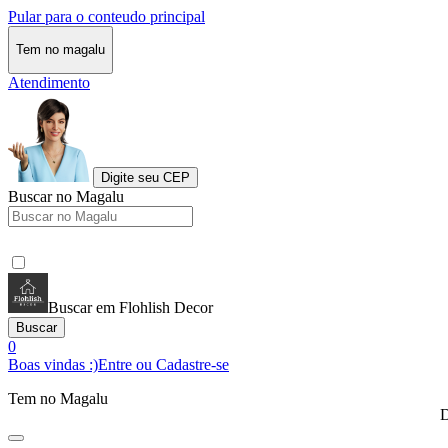
Pular para o conteudo principal
Tem no magalu
Atendimento
Digite seu CEP
Buscar no Magalu
Buscar em Flohlish Decor
Buscar
0
Boas vindas :)
Entre ou Cadastre-se
Tem no Magalu
D