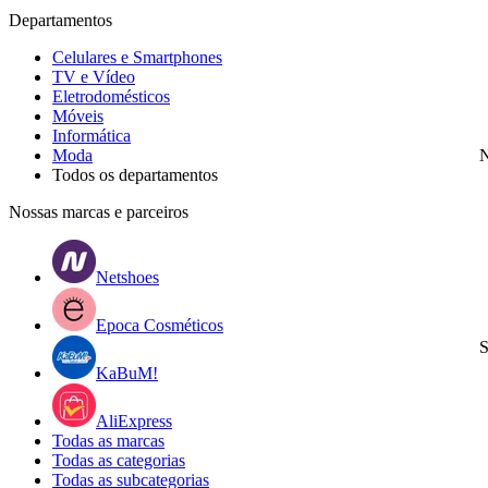
Departamentos
Celulares e Smartphones
TV e Vídeo
Eletrodomésticos
Móveis
Informática
Moda
N
Todos os departamentos
Nossas marcas e parceiros
Netshoes
Epoca Cosméticos
S
KaBuM!
AliExpress
Todas as marcas
Todas as categorias
Todas as subcategorias