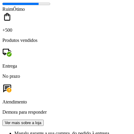
Ruim
Ótimo
+500
Produtos vendidos
Entrega
No prazo
Atendimento
Demora para responder
Ver mais sobre a loja
Magalu garante
a sua compra, do pedido à entrega.