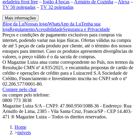
geladeira frost free
–
fogão 4 bocas
–
Armário de Cozinha
–
Alexa
–
TV 50 polegadas
–
TV 32 polegadas
Mais informações
Blog da Lu
Nossas lojas
WhatsApp da Lu
Tenha sua
loja
Regulamento
Acessibilidade
Segurança e Privacidade
Preços e condições de pagamento exclusivos para compras via
internet, podendo variar nas lojas físicas. Ofertas válidas na compra
de até 5 peças de cada produto por cliente, até o término dos nossos
estoques para internet. Caso os produtos apresentem divergências de
valores, o preço válido é o da sacola de compras.
O Magazine Luiza atua como correspondente no País, nos termos da
Resolução CMN nº 4.935/2021, e encaminha propostas de cartão de
crédito e operações de crédito para a Luizacred S.A Sociedade de
Crédito, Financiamento e Investimento inscrita no CNPJ sob o nº
02.206.577/0001-80.
Compre pelo chat
ou compre pelo telefone:
0800 773 3838
Magazine Luiza S/A - CNPJ: 47.960.950/1088-36 - Endereço: Rua
Arnulfo de Lima, 2385 - Vila Santa Cruz, Franca/SP - CEP 14.403-
471 ® Magazine Luiza – Todos os direitos reservados.
Home
>
móveis