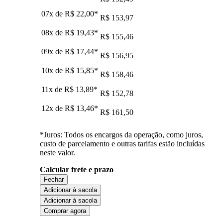
07x de
R$ 22,00
*
R$ 153,97
08x de
R$ 19,43
*
R$ 155,46
09x de
R$ 17,44
*
R$ 156,95
10x de
R$ 15,85
*
R$ 158,46
11x de
R$ 13,89
*
R$ 152,78
12x de
R$ 13,46
*
R$ 161,50
*Juros: Todos os encargos da operação, como juros,
custo de parcelamento e outras tarifas estão incluídas
neste valor.
Calcular frete e prazo
Fechar
Adicionar à sacola
Adicionar à sacola
Comprar agora