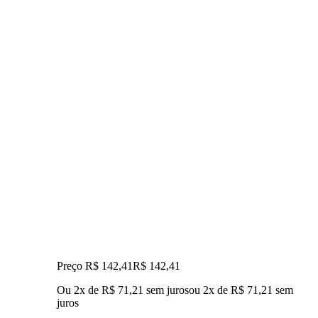
Preço R$ 142,41
R$
142
,
41
Ou 2x de R$ 71,21 sem juros
ou
2
x de
R$ 71,21
sem
juros