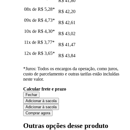
R$ 41,80
08x de
R$ 5,28
*
R$ 42,20
09x de
R$ 4,73
*
R$ 42,61
10x de
R$ 4,30
*
R$ 43,02
11x de
R$ 3,77
*
R$ 41,47
12x de
R$ 3,65
*
R$ 43,84
*Juros: Todos os encargos da operação, como juros,
custo de parcelamento e outras tarifas estão incluídas
neste valor.
Calcular frete e prazo
Fechar
Adicionar à sacola
Adicionar à sacola
Comprar agora
Outras opções desse produto