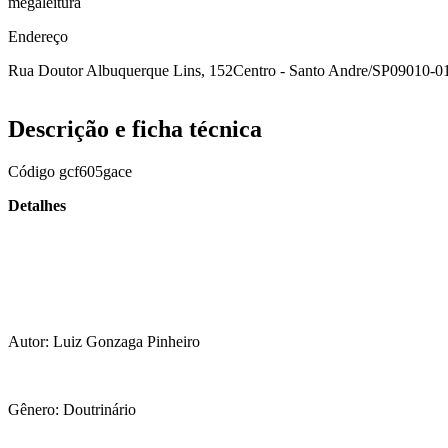
megaleitura
Endereço
Rua Doutor Albuquerque Lins, 152
Centro - Santo Andre/SP
09010-0
Descrição e ficha técnica
Código
gcf605gace
Detalhes
Autor: Luiz Gonzaga Pinheiro
Gênero: Doutrinário