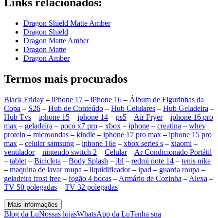
Links relacionados:
Dragon Shield Matte Amber
Dragon Shield
Dragon Matte Amber
Dragon Matte
Dragon Amber
Termos mais procurados
Black Friday
–
iPhone 17
–
iPhone 16
–
Álbum de Figurinhas da
Copa
–
S26
–
Hub de Conteúdo
–
Hub Celulares
–
Hub Geladeira
–
Hub Tvs
–
iphone 15
–
iphone 14
–
ps5
–
Air Fryer
–
iphone 16 pro
max
–
geladeira
–
poco x7 pro
–
xbox
–
iphone
–
creatina
–
whey
protein
–
microondas
–
kindle
–
iphone 17 pro max
–
iphone 15 pro
max
–
celular samsung
–
iphone 16e
–
xbox series s
–
xiaomi
–
ventilador
–
nintendo switch 2
–
Celular
–
Ar Condicionado Portátil
–
tablet
–
Bicicleta
–
Body Splash
–
jbl
–
redmi note 14
–
tenis nike
–
maquina de lavar roupa
–
liquidificador
–
ipad
–
guarda roupa
–
geladeira frost free
–
fogão 4 bocas
–
Armário de Cozinha
–
Alexa
–
TV 50 polegadas
–
TV 32 polegadas
Mais informações
Blog da Lu
Nossas lojas
WhatsApp da Lu
Tenha sua