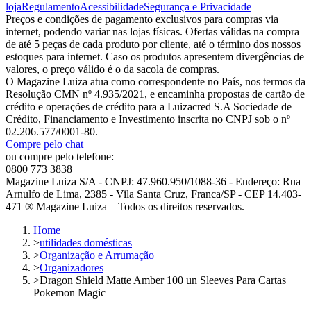
loja
Regulamento
Acessibilidade
Segurança e Privacidade
Preços e condições de pagamento exclusivos para compras via
internet, podendo variar nas lojas físicas. Ofertas válidas na compra
de até 5 peças de cada produto por cliente, até o término dos nossos
estoques para internet. Caso os produtos apresentem divergências de
valores, o preço válido é o da sacola de compras.
O Magazine Luiza atua como correspondente no País, nos termos da
Resolução CMN nº 4.935/2021, e encaminha propostas de cartão de
crédito e operações de crédito para a Luizacred S.A Sociedade de
Crédito, Financiamento e Investimento inscrita no CNPJ sob o nº
02.206.577/0001-80.
Compre pelo chat
ou compre pelo telefone:
0800 773 3838
Magazine Luiza S/A - CNPJ: 47.960.950/1088-36 - Endereço: Rua
Arnulfo de Lima, 2385 - Vila Santa Cruz, Franca/SP - CEP 14.403-
471 ® Magazine Luiza – Todos os direitos reservados.
Home
>
utilidades domésticas
>
Organização e Arrumação
>
Organizadores
>
Dragon Shield Matte Amber 100 un Sleeves Para Cartas
Pokemon Magic