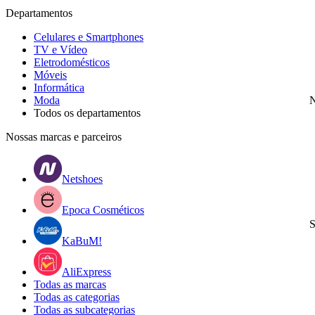
Departamentos
Celulares e Smartphones
TV e Vídeo
Eletrodomésticos
Móveis
Informática
Moda
N
Todos os departamentos
Nossas marcas e parceiros
Netshoes
Epoca Cosméticos
S
KaBuM!
AliExpress
Todas as marcas
Todas as categorias
Todas as subcategorias