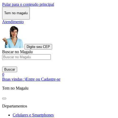
Pular para o conteudo principal
Tem no magalu
Atendimento
Digite seu CEP
Buscar no Magalu
Buscar
0
Boas vindas :)
Entre ou Cadastre-se
Tem no Magalu
Departamentos
Celulares e Smartphones