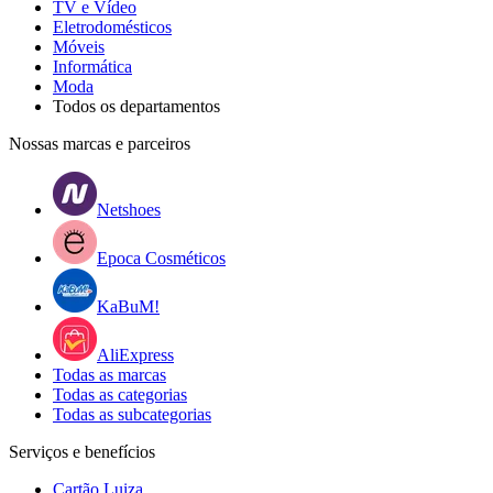
TV e Vídeo
Eletrodomésticos
Móveis
Informática
Moda
Todos os departamentos
Nossas marcas e parceiros
Netshoes
Epoca Cosméticos
KaBuM!
AliExpress
Todas as marcas
Todas as categorias
Todas as subcategorias
Serviços e benefícios
Cartão Luiza