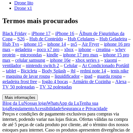
Drone lito
Drone x1
Termos mais procurados
Black Friday
–
iPhone 17
–
iPhone 16
–
Álbum de Figurinhas da
Copa
–
S26
–
Hub de Conteúdo
–
Hub Celulares
–
Hub Geladeira
–
Hub Tvs
–
iphone 15
–
iphone 14
–
ps5
–
Air Fryer
–
iphone 16 pro
max
–
geladeira
–
poco x7 pro
–
xbox
–
iphone
–
creatina
–
whey
protein
–
microondas
–
kindle
–
iphone 17 pro max
–
iphone 15 pro
max
–
celular samsung
–
iphone 16e
–
xbox series s
–
xiaomi
–
ventilador
–
nintendo switch 2
–
Celular
–
Ar Condicionado Portátil
–
tablet
–
Bicicleta
–
Body Splash
–
jbl
–
redmi note 14
–
tenis nike
–
maquina de lavar roupa
–
liquidificador
–
ipad
–
guarda roupa
–
geladeira frost free
–
fogão 4 bocas
–
Armário de Cozinha
–
Alexa
–
TV 50 polegadas
–
TV 32 polegadas
Mais informações
Blog da Lu
Nossas lojas
WhatsApp da Lu
Tenha sua
loja
Regulamento
Acessibilidade
Segurança e Privacidade
Preços e condições de pagamento exclusivos para compras via
internet, podendo variar nas lojas físicas. Ofertas válidas na compra
de até 5 peças de cada produto por cliente, até o término dos nossos
estoques para internet. Caso os produtos apresentem divergências de