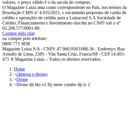
valores, o preço válido é o da sacola de compras.
O Magazine Luiza atua como correspondente no País, nos termos da
Resolução CMN nº 4.935/2021, e encaminha propostas de cartão de
crédito e operações de crédito para a Luizacred S.A Sociedade de
Crédito, Financiamento e Investimento inscrita no CNPJ sob o nº
02.206.577/0001-80.
Compre pelo chat
ou compre pelo telefone:
0800 773 3838
Magazine Luiza S/A - CNPJ: 47.960.950/1088-36 - Endereço: Rua
Arnulfo de Lima, 2385 - Vila Santa Cruz, Franca/SP - CEP 14.403-
471 ® Magazine Luiza – Todos os direitos reservados.
Home
>
câmeras e drones
>
Drone
>
Drone dji lito x1 fly more combo dji rc 2