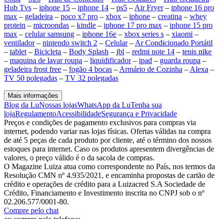
Hub Tvs
–
iphone 15
–
iphone 14
–
ps5
–
Air Fryer
–
iphone 16 pro
max
–
geladeira
–
poco x7 pro
–
xbox
–
iphone
–
creatina
–
whey
protein
–
microondas
–
kindle
–
iphone 17 pro max
–
iphone 15 pro
max
–
celular samsung
–
iphone 16e
–
xbox series s
–
xiaomi
–
ventilador
–
nintendo switch 2
–
Celular
–
Ar Condicionado Portátil
–
tablet
–
Bicicleta
–
Body Splash
–
jbl
–
redmi note 14
–
tenis nike
–
maquina de lavar roupa
–
liquidificador
–
ipad
–
guarda roupa
–
geladeira frost free
–
fogão 4 bocas
–
Armário de Cozinha
–
Alexa
–
TV 50 polegadas
–
TV 32 polegadas
Mais informações
Blog da Lu
Nossas lojas
WhatsApp da Lu
Tenha sua
loja
Regulamento
Acessibilidade
Segurança e Privacidade
Preços e condições de pagamento exclusivos para compras via
internet, podendo variar nas lojas físicas. Ofertas válidas na compra
de até 5 peças de cada produto por cliente, até o término dos nossos
estoques para internet. Caso os produtos apresentem divergências de
valores, o preço válido é o da sacola de compras.
O Magazine Luiza atua como correspondente no País, nos termos da
Resolução CMN nº 4.935/2021, e encaminha propostas de cartão de
crédito e operações de crédito para a Luizacred S.A Sociedade de
Crédito, Financiamento e Investimento inscrita no CNPJ sob o nº
02.206.577/0001-80.
Compre pelo chat