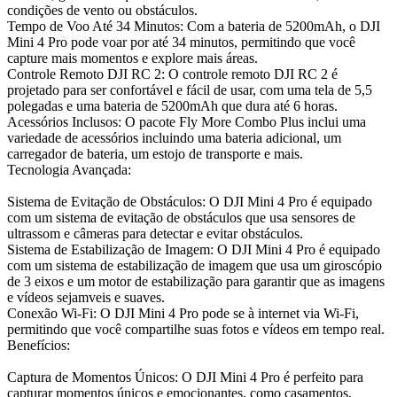
condições de vento ou obstáculos.
Tempo de Voo Até 34 Minutos: Com a bateria de 5200mAh, o DJI
Mini 4 Pro pode voar por até 34 minutos, permitindo que você
capture mais momentos e explore mais áreas.
Controle Remoto DJI RC 2: O controle remoto DJI RC 2 é
projetado para ser confortável e fácil de usar, com uma tela de 5,5
polegadas e uma bateria de 5200mAh que dura até 6 horas.
Acessórios Inclusos: O pacote Fly More Combo Plus inclui uma
variedade de acessórios incluindo uma bateria adicional, um
carregador de bateria, um estojo de transporte e mais.
Tecnologia Avançada:
Sistema de Evitação de Obstáculos: O DJI Mini 4 Pro é equipado
com um sistema de evitação de obstáculos que usa sensores de
ultrassom e câmeras para detectar e evitar obstáculos.
Sistema de Estabilização de Imagem: O DJI Mini 4 Pro é equipado
com um sistema de estabilização de imagem que usa um giroscópio
de 3 eixos e um motor de estabilização para garantir que as imagens
e vídeos sejamveis e suaves.
Conexão Wi-Fi: O DJI Mini 4 Pro pode se à internet via Wi-Fi,
permitindo que você compartilhe suas fotos e vídeos em tempo real.
Benefícios:
Captura de Momentos Únicos: O DJI Mini 4 Pro é perfeito para
capturar momentos únicos e emocionantes, como casamentos,