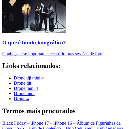
O que é fundo fotográfico?
Conheça esse importante acessório pras sessões de foto
Links relacionados:
Drone dji mini 4
Drone dji
Drone mini 4
Drone mini
Drone 4
Termos mais procurados
Black Friday
–
iPhone 17
–
iPhone 16
–
Álbum de Figurinhas da
Copa
–
S26
–
Hub de Conteúdo
–
Hub Celulares
–
Hub Geladeira
–