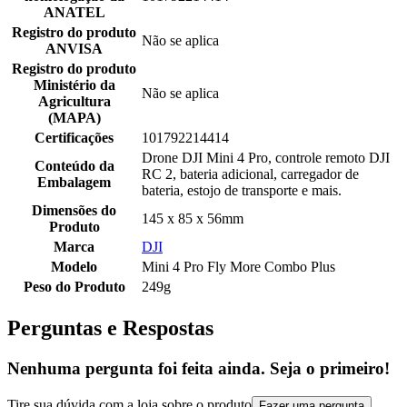
ANATEL
Registro do produto
Não se aplica
ANVISA
Registro do produto
Ministério da
Não se aplica
Agricultura
(MAPA)
Certificações
101792214414
Drone DJI Mini 4 Pro, controle remoto DJI
Conteúdo da
RC 2, bateria adicional, carregador de
Embalagem
bateria, estojo de transporte e mais.
Dimensões do
145 x 85 x 56mm
Produto
Marca
DJI
Modelo
Mini 4 Pro Fly More Combo Plus
Peso do Produto
249g
Perguntas e Respostas
Nenhuma pergunta foi feita ainda. Seja o primeiro!
Tire sua dúvida com a loja sobre o produto
Fazer uma pergunta