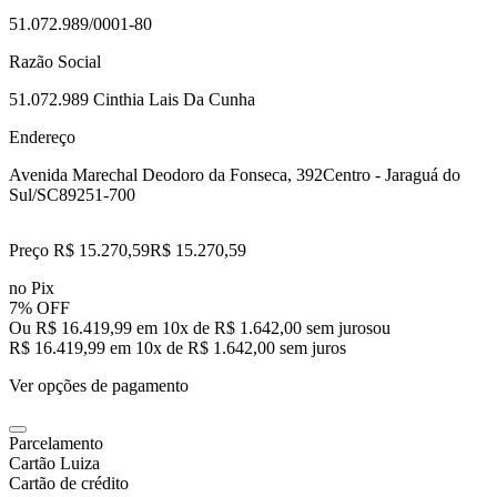
51.072.989/0001-80
Razão Social
51.072.989 Cinthia Lais Da Cunha
Endereço
Avenida Marechal Deodoro da Fonseca, 392
Centro - Jaraguá do
Sul/SC
89251-700
Preço R$ 15.270,59
R$
15.270
,
59
no Pix
7% OFF
Ou R$ 16.419,99 em 10x de R$ 1.642,00 sem juros
ou
R$ 16.419,99
em
10
x de
R$ 1.642,00
sem juros
Ver opções de pagamento
Parcelamento
Cartão Luiza
Cartão de crédito