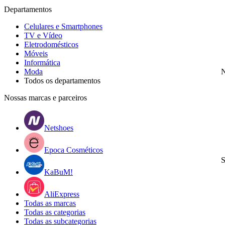
Departamentos
Celulares e Smartphones
TV e Vídeo
Eletrodomésticos
Móveis
Informática
Moda
N
Todos os departamentos
Nossas marcas e parceiros
Netshoes
Epoca Cosméticos
S
KaBuM!
AliExpress
Todas as marcas
Todas as categorias
Todas as subcategorias