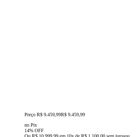
Preço R$ 9.459,99
R$
9.459
,
99
no Pix
14% OFF
Ou R$ 10.999,99 em 10x de R$ 1.100,00 sem juros
ou