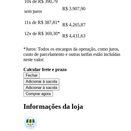
10x de
R$ 390,79
R$ 3.907,90
sem juros
11x de
R$ 387,81
*
R$ 4.265,87
12x de
R$ 369,30
*
R$ 4.431,63
*Juros: Todos os encargos da operação, como juros,
custo de parcelamento e outras tarifas estão incluídas
neste valor.
Calcular frete e prazo
Fechar
Adicionar à sacola
Adicionar à sacola
Comprar agora
Informações da loja