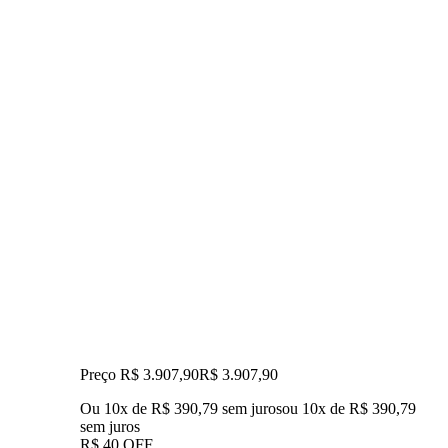
Preço R$ 3.907,90
R$
3.907
,
90
Ou 10x de R$ 390,79 sem juros
ou
10
x de
R$ 390,79
sem juros
R$ 40 OFF