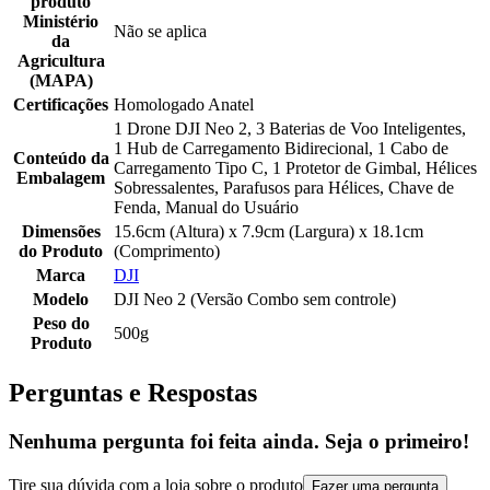
produto
Ministério
Não se aplica
da
Agricultura
(MAPA)
Certificações
Homologado Anatel
1 Drone DJI Neo 2, 3 Baterias de Voo Inteligentes,
1 Hub de Carregamento Bidirecional, 1 Cabo de
Conteúdo da
Carregamento Tipo C, 1 Protetor de Gimbal, Hélices
Embalagem
Sobressalentes, Parafusos para Hélices, Chave de
Fenda, Manual do Usuário
Dimensões
15.6cm (Altura) x 7.9cm (Largura) x 18.1cm
do Produto
(Comprimento)
Marca
DJI
Modelo
DJI Neo 2 (Versão Combo sem controle)
Peso do
500g
Produto
Perguntas e Respostas
Nenhuma pergunta foi feita ainda. Seja o primeiro!
Tire sua dúvida com a loja sobre o produto
Fazer uma pergunta