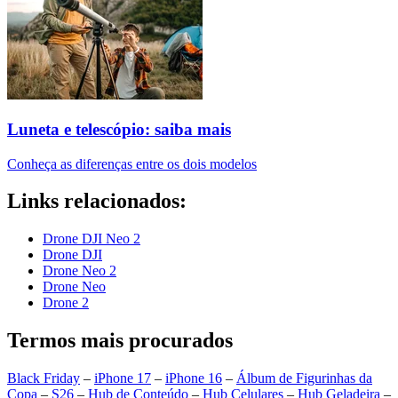
Luneta e telescópio: saiba mais
Conheça as diferenças entre os dois modelos
Links relacionados:
Drone DJI Neo 2
Drone DJI
Drone Neo 2
Drone Neo
Drone 2
Termos mais procurados
Black Friday
–
iPhone 17
–
iPhone 16
–
Álbum de Figurinhas da
Copa
–
S26
–
Hub de Conteúdo
–
Hub Celulares
–
Hub Geladeira
–