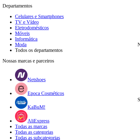
Departamentos
Celulares e Smartphones
TV e Vídeo
Eletrodomésticos
Móveis
Informática
Moda
N
Todos os departamentos
Nossas marcas e parceiros
Netshoes
Epoca Cosméticos
S
KaBuM!
AliExpress
Todas as marcas
Todas as categorias
Todas as subcategorias