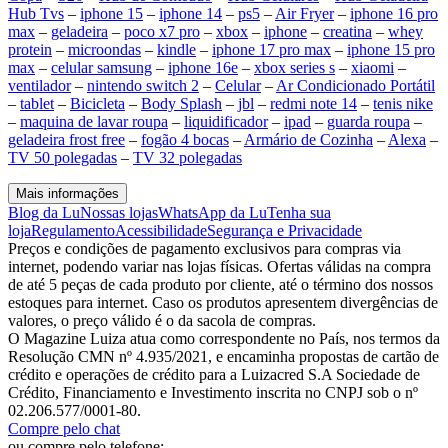
Hub Tvs
–
iphone 15
–
iphone 14
–
ps5
–
Air Fryer
–
iphone 16 pro
max
–
geladeira
–
poco x7 pro
–
xbox
–
iphone
–
creatina
–
whey
protein
–
microondas
–
kindle
–
iphone 17 pro max
–
iphone 15 pro
max
–
celular samsung
–
iphone 16e
–
xbox series s
–
xiaomi
–
ventilador
–
nintendo switch 2
–
Celular
–
Ar Condicionado Portátil
–
tablet
–
Bicicleta
–
Body Splash
–
jbl
–
redmi note 14
–
tenis nike
–
maquina de lavar roupa
–
liquidificador
–
ipad
–
guarda roupa
–
geladeira frost free
–
fogão 4 bocas
–
Armário de Cozinha
–
Alexa
–
TV 50 polegadas
–
TV 32 polegadas
Mais informações
Blog da Lu
Nossas lojas
WhatsApp da Lu
Tenha sua
loja
Regulamento
Acessibilidade
Segurança e Privacidade
Preços e condições de pagamento exclusivos para compras via
internet, podendo variar nas lojas físicas. Ofertas válidas na compra
de até 5 peças de cada produto por cliente, até o término dos nossos
estoques para internet. Caso os produtos apresentem divergências de
valores, o preço válido é o da sacola de compras.
O Magazine Luiza atua como correspondente no País, nos termos da
Resolução CMN nº 4.935/2021, e encaminha propostas de cartão de
crédito e operações de crédito para a Luizacred S.A Sociedade de
Crédito, Financiamento e Investimento inscrita no CNPJ sob o nº
02.206.577/0001-80.
Compre pelo chat
ou compre pelo telefone: