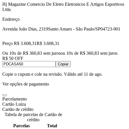
Hj Magazine Comercio De Eletro Eletronicos E Artigos Esportivos
Ltda
Endereço
Avenida João Dias, 2319
Santo Amaro - São Paulo/SP
04723-901
Preço R$ 3.608,31
R$
3.608
,
31
Ou 10x de R$ 360,83 sem juros
ou
10
x de
R$ 360,83
sem juros
R$ 50 OFF
Copiar
Copie o cupom e cole na revisão. Válido até
11 de ago
.
Ver opções de pagamento
Parcelamento
Cartão Luiza
Cartão de crédito
Tabela de parcelas de Cartão de
crédito
Parcelas
Total