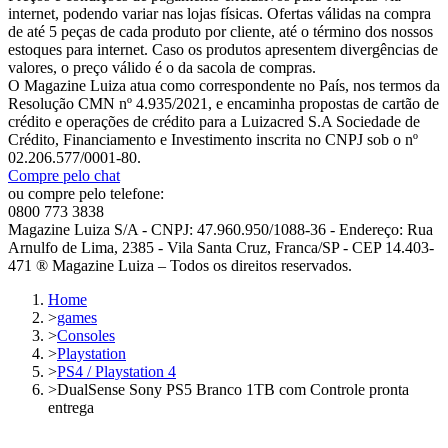
internet, podendo variar nas lojas físicas. Ofertas válidas na compra
de até 5 peças de cada produto por cliente, até o término dos nossos
estoques para internet. Caso os produtos apresentem divergências de
valores, o preço válido é o da sacola de compras.
O Magazine Luiza atua como correspondente no País, nos termos da
Resolução CMN nº 4.935/2021, e encaminha propostas de cartão de
crédito e operações de crédito para a Luizacred S.A Sociedade de
Crédito, Financiamento e Investimento inscrita no CNPJ sob o nº
02.206.577/0001-80.
Compre pelo chat
ou compre pelo telefone:
0800 773 3838
Magazine Luiza S/A - CNPJ: 47.960.950/1088-36 - Endereço: Rua
Arnulfo de Lima, 2385 - Vila Santa Cruz, Franca/SP - CEP 14.403-
471 ® Magazine Luiza – Todos os direitos reservados.
Home
>
games
>
Consoles
>
Playstation
>
PS4 / Playstation 4
>
DualSense Sony PS5 Branco 1TB com Controle pronta
entrega