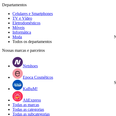
Departamentos
Celulares e Smartphones
TV e Vídeo
Eletrodomésticos
Móveis
Informática
Moda
N
Todos os departamentos
Nossas marcas e parceiros
Netshoes
Epoca Cosméticos
S
KaBuM!
AliExpress
Todas as marcas
Todas as categorias
Todas as subcategorias