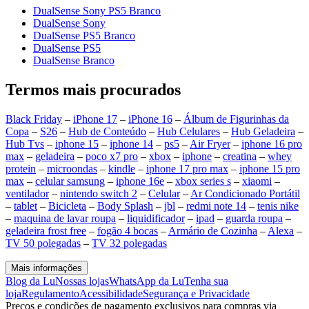
DualSense Sony PS5 Branco
DualSense Sony
DualSense PS5 Branco
DualSense PS5
DualSense Branco
Termos mais procurados
Black Friday
–
iPhone 17
–
iPhone 16
–
Álbum de Figurinhas da
Copa
–
S26
–
Hub de Conteúdo
–
Hub Celulares
–
Hub Geladeira
–
Hub Tvs
–
iphone 15
–
iphone 14
–
ps5
–
Air Fryer
–
iphone 16 pro
max
–
geladeira
–
poco x7 pro
–
xbox
–
iphone
–
creatina
–
whey
protein
–
microondas
–
kindle
–
iphone 17 pro max
–
iphone 15 pro
max
–
celular samsung
–
iphone 16e
–
xbox series s
–
xiaomi
–
ventilador
–
nintendo switch 2
–
Celular
–
Ar Condicionado Portátil
–
tablet
–
Bicicleta
–
Body Splash
–
jbl
–
redmi note 14
–
tenis nike
–
maquina de lavar roupa
–
liquidificador
–
ipad
–
guarda roupa
–
geladeira frost free
–
fogão 4 bocas
–
Armário de Cozinha
–
Alexa
–
TV 50 polegadas
–
TV 32 polegadas
Mais informações
Blog da Lu
Nossas lojas
WhatsApp da Lu
Tenha sua
loja
Regulamento
Acessibilidade
Segurança e Privacidade
Preços e condições de pagamento exclusivos para compras via