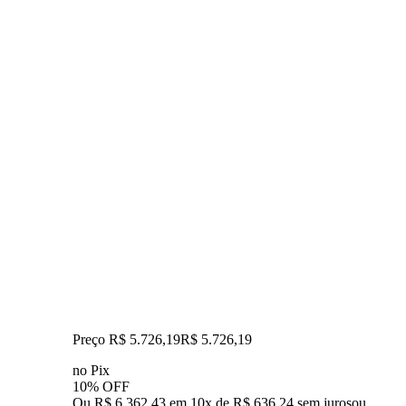
Preço R$ 5.726,19
R$
5.726
,
19
no Pix
10% OFF
Ou R$ 6.362,43 em 10x de R$ 636,24 sem juros
ou