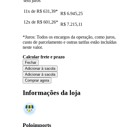
sem juros
11x de
R$ 631,39
*
R$ 6.945,25
12x de
R$ 601,26
*
R$ 7.215,11
*Juros: Todos os encargos da operação, como juros,
custo de parcelamento e outras tarifas estão incluídas
neste valor.
Calcular frete e prazo
Fechar
Adicionar à sacola
Adicionar à sacola
Comprar agora
Informações da loja
Poloimports