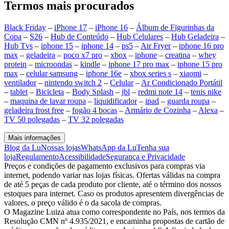
Termos mais procurados
Black Friday
–
iPhone 17
–
iPhone 16
–
Álbum de Figurinhas da
Copa
–
S26
–
Hub de Conteúdo
–
Hub Celulares
–
Hub Geladeira
–
Hub Tvs
–
iphone 15
–
iphone 14
–
ps5
–
Air Fryer
–
iphone 16 pro
max
–
geladeira
–
poco x7 pro
–
xbox
–
iphone
–
creatina
–
whey
protein
–
microondas
–
kindle
–
iphone 17 pro max
–
iphone 15 pro
max
–
celular samsung
–
iphone 16e
–
xbox series s
–
xiaomi
–
ventilador
–
nintendo switch 2
–
Celular
–
Ar Condicionado Portátil
–
tablet
–
Bicicleta
–
Body Splash
–
jbl
–
redmi note 14
–
tenis nike
–
maquina de lavar roupa
–
liquidificador
–
ipad
–
guarda roupa
–
geladeira frost free
–
fogão 4 bocas
–
Armário de Cozinha
–
Alexa
–
TV 50 polegadas
–
TV 32 polegadas
Mais informações
Blog da Lu
Nossas lojas
WhatsApp da Lu
Tenha sua
loja
Regulamento
Acessibilidade
Segurança e Privacidade
Preços e condições de pagamento exclusivos para compras via
internet, podendo variar nas lojas físicas. Ofertas válidas na compra
de até 5 peças de cada produto por cliente, até o término dos nossos
estoques para internet. Caso os produtos apresentem divergências de
valores, o preço válido é o da sacola de compras.
O Magazine Luiza atua como correspondente no País, nos termos da
Resolução CMN nº 4.935/2021, e encaminha propostas de cartão de