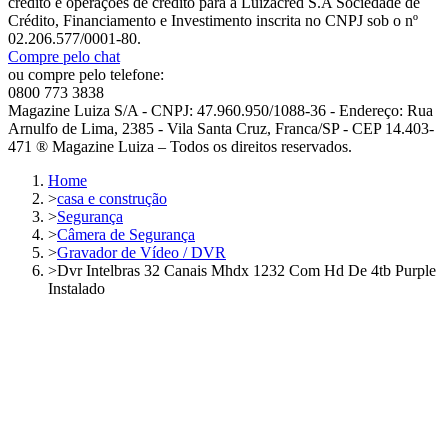
crédito e operações de crédito para a Luizacred S.A Sociedade de
Crédito, Financiamento e Investimento inscrita no CNPJ sob o nº
02.206.577/0001-80.
Compre pelo chat
ou compre pelo telefone:
0800 773 3838
Magazine Luiza S/A - CNPJ: 47.960.950/1088-36 - Endereço: Rua
Arnulfo de Lima, 2385 - Vila Santa Cruz, Franca/SP - CEP 14.403-
471 ® Magazine Luiza – Todos os direitos reservados.
Home
>
casa e construção
>
Segurança
>
Câmera de Segurança
>
Gravador de Vídeo / DVR
>
Dvr Intelbras 32 Canais Mhdx 1232 Com Hd De 4tb Purple
Instalado