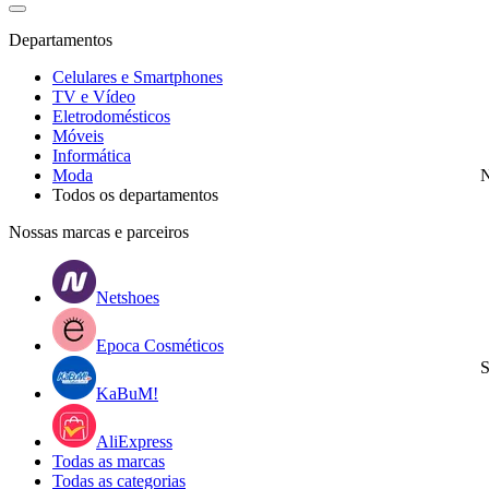
Departamentos
Celulares e Smartphones
TV e Vídeo
Eletrodomésticos
Móveis
Informática
Moda
N
Todos os departamentos
Nossas marcas e parceiros
Netshoes
Epoca Cosméticos
S
KaBuM!
AliExpress
Todas as marcas
Todas as categorias