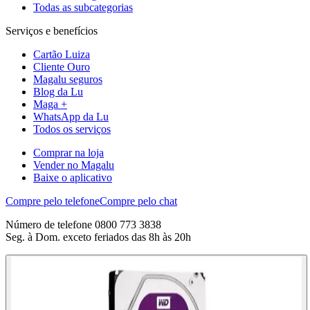
Todas as subcategorias
Serviços e benefícios
Cartão Luiza
Cliente Ouro
Magalu seguros
Blog da Lu
Maga +
WhatsApp da Lu
Todos os serviços
Comprar na loja
Vender no Magalu
Baixe o aplicativo
Compre pelo telefone
Compre pelo chat
Número de telefone 0800 773 3838
Seg. à Dom. exceto feriados das 8h às 20h