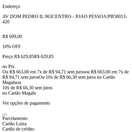
Endereço
AV DOM PEDRO II, 963
CENTRO - JOAO PESSOA/PB
58013-
420
R$ 699,00
10% OFF
Preço R$ 629,85
R$
629
,
85
no Pix
Ou R$ 663,00 em 7x de R$ 94,71 sem juros
ou
R$ 663,00
em
7
x de
R$ 94,71
sem juros
Ou 10x de R$ 66,30 sem juros no Cartão
Magalu
ou
10
x de
R$ 66,30
sem juros
no Cartão Magalu
Ver opções de pagamento
Parcelamento
Cartão Luiza
Cartão de crédito