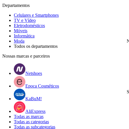
Departamentos
Celulares e Smartphones
TV e Vídeo
Eletrodomésticos
Móveis
Informática
Moda
N
Todos os departamentos
Nossas marcas e parceiros
Netshoes
Epoca Cosméticos
S
KaBuM!
AliExpress
Todas as marcas
Todas as categorias
Todas as subcategorias