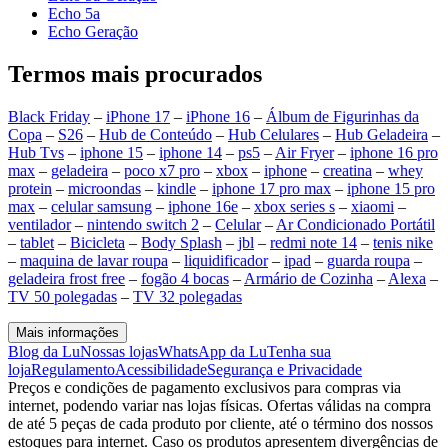
Echo 5a
Echo Geração
Termos mais procurados
Black Friday
–
iPhone 17
–
iPhone 16
–
Álbum de Figurinhas da
Copa
–
S26
–
Hub de Conteúdo
–
Hub Celulares
–
Hub Geladeira
–
Hub Tvs
–
iphone 15
–
iphone 14
–
ps5
–
Air Fryer
–
iphone 16 pro
max
–
geladeira
–
poco x7 pro
–
xbox
–
iphone
–
creatina
–
whey
protein
–
microondas
–
kindle
–
iphone 17 pro max
–
iphone 15 pro
max
–
celular samsung
–
iphone 16e
–
xbox series s
–
xiaomi
–
ventilador
–
nintendo switch 2
–
Celular
–
Ar Condicionado Portátil
–
tablet
–
Bicicleta
–
Body Splash
–
jbl
–
redmi note 14
–
tenis nike
–
maquina de lavar roupa
–
liquidificador
–
ipad
–
guarda roupa
–
geladeira frost free
–
fogão 4 bocas
–
Armário de Cozinha
–
Alexa
–
TV 50 polegadas
–
TV 32 polegadas
Mais informações
Blog da Lu
Nossas lojas
WhatsApp da Lu
Tenha sua
loja
Regulamento
Acessibilidade
Segurança e Privacidade
Preços e condições de pagamento exclusivos para compras via
internet, podendo variar nas lojas físicas. Ofertas válidas na compra
de até 5 peças de cada produto por cliente, até o término dos nossos
estoques para internet. Caso os produtos apresentem divergências de