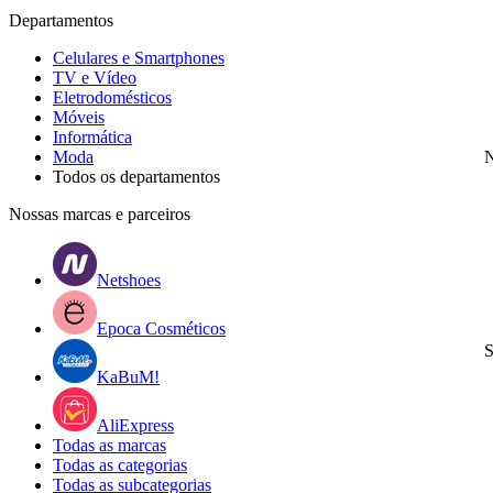
Departamentos
Celulares e Smartphones
TV e Vídeo
Eletrodomésticos
Móveis
Informática
Moda
N
Todos os departamentos
Nossas marcas e parceiros
Netshoes
Epoca Cosméticos
S
KaBuM!
AliExpress
Todas as marcas
Todas as categorias
Todas as subcategorias