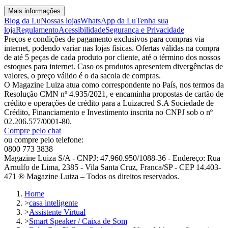
Mais informações
Blog da Lu
Nossas lojas
WhatsApp da Lu
Tenha sua
loja
Regulamento
Acessibilidade
Segurança e Privacidade
Preços e condições de pagamento exclusivos para compras via
internet, podendo variar nas lojas físicas. Ofertas válidas na compra
de até 5 peças de cada produto por cliente, até o término dos nossos
estoques para internet. Caso os produtos apresentem divergências de
valores, o preço válido é o da sacola de compras.
O Magazine Luiza atua como correspondente no País, nos termos da
Resolução CMN nº 4.935/2021, e encaminha propostas de cartão de
crédito e operações de crédito para a Luizacred S.A Sociedade de
Crédito, Financiamento e Investimento inscrita no CNPJ sob o nº
02.206.577/0001-80.
Compre pelo chat
ou compre pelo telefone:
0800 773 3838
Magazine Luiza S/A - CNPJ: 47.960.950/1088-36 - Endereço: Rua
Arnulfo de Lima, 2385 - Vila Santa Cruz, Franca/SP - CEP 14.403-
471 ® Magazine Luiza – Todos os direitos reservados.
Home
>
casa inteligente
>
Assistente Virtual
>
Smart Speaker / Caixa de Som