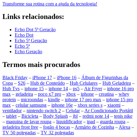
Transforme sua rotina com a ajuda da tecnologia!
Links relacionados:
Echo Dot 5ª Geração
Echo Dot
Echo 5ª Geração
Echo 5ª
Echo Geração
Termos mais procurados
Black Friday
–
iPhone 17
–
iPhone 16
–
Álbum de Figurinhas da
Copa
–
S26
–
Hub de Conteúdo
–
Hub Celulares
–
Hub Geladeira
–
Hub Tvs
–
iphone 15
–
iphone 14
–
ps5
–
Air Fryer
–
iphone 16 pro
max
–
geladeira
–
poco x7 pro
–
xbox
–
iphone
–
creatina
–
whey
protein
–
microondas
–
kindle
–
iphone 17 pro max
–
iphone 15 pro
max
–
celular samsung
–
iphone 16e
–
xbox series s
–
xiaomi
–
ventilador
–
nintendo switch 2
–
Celular
–
Ar Condicionado Portátil
–
tablet
–
Bicicleta
–
Body Splash
–
jbl
–
redmi note 14
–
tenis nike
–
maquina de lavar roupa
–
liquidificador
–
ipad
–
guarda roupa
–
geladeira frost free
–
fogão 4 bocas
–
Armário de Cozinha
–
Alexa
–
TV 50 polegadas
–
TV 32 polegadas