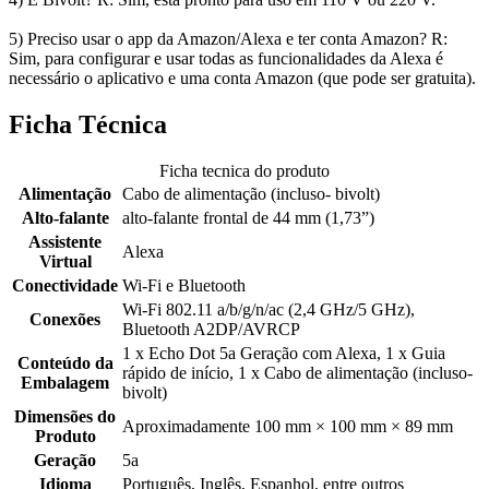
5) Preciso usar o app da Amazon/Alexa e ter conta Amazon? R:
Sim, para configurar e usar todas as funcionalidades da Alexa é
necessário o aplicativo e uma conta Amazon (que pode ser gratuita).
Ficha Técnica
Ficha tecnica do produto
Alimentação
Cabo de alimentação (incluso- bivolt)
Alto-falante
alto-falante frontal de 44 mm (1,73”)
Assistente
Alexa
Virtual
Conectividade
Wi-Fi e Bluetooth
Wi-Fi 802.11 a/b/g/n/ac (2,4 GHz/5 GHz),
Conexões
Bluetooth A2DP/AVRCP
1 x Echo Dot 5a Geração com Alexa, 1 x Guia
Conteúdo da
rápido de início, 1 x Cabo de alimentação (incluso-
Embalagem
bivolt)
Dimensões do
Aproximadamente 100 mm × 100 mm × 89 mm
Produto
Geração
5a
Idioma
Português, Inglês, Espanhol, entre outros