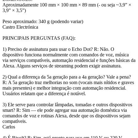
Aproximadamente 100 mm × 100 mm × 89 mm (- ou seja ~3,9” ×
3,9” × 3,5”)
Peso aproximado: 340 g (podendo variar)
Castro Electrónica
PRINCIPAIS PERGUNTAS (FAQ):
1) Preciso de assinatura para usar o Echo Dot? R: Não. O
dispositivo funciona normalmente com comandos de voz, música
via serviços compatíveis, automação residencial e funções básicas da
Alexa. Alguns serviços de streaming podem exigir assinatura.
2) Qual a diferença da 5a geração para a 4a geração? Vale a pena?
R: A 5a geração traz melhorias no som (vocais mais nítidos e graves
mais presentes) e melhor integração com automação residencial.
Usuários relatam que a diferença é notável.
3) Ele serve para controlar lâmpadas, tomadas e outros dispositivos
smart? R: Sim — ele pode agregar sua automação doméstica via
comandos de voz e rotinas Alexa, desde que os dispositivos sejam
compatíveis.
Carlos
4) É Bivolt? R: Sim, está pronto para uso em 110 V ou 220 V.