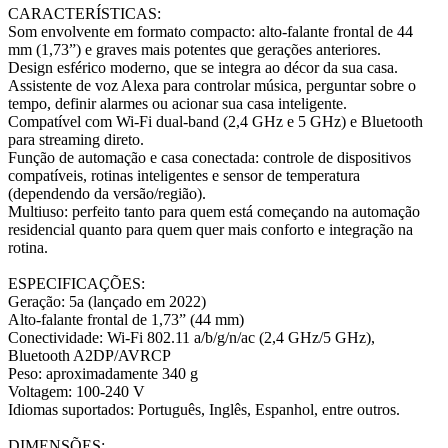
CARACTERÍSTICAS:
Som envolvente em formato compacto: alto-falante frontal de 44
mm (1,73”) e graves mais potentes que gerações anteriores.
Design esférico moderno, que se integra ao décor da sua casa.
Assistente de voz Alexa para controlar música, perguntar sobre o
tempo, definir alarmes ou acionar sua casa inteligente.
Compatível com Wi-Fi dual-band (2,4 GHz e 5 GHz) e Bluetooth
para streaming direto.
Função de automação e casa conectada: controle de dispositivos
compatíveis, rotinas inteligentes e sensor de temperatura
(dependendo da versão/região).
Multiuso: perfeito tanto para quem está começando na automação
residencial quanto para quem quer mais conforto e integração na
rotina.
ESPECIFICAÇÕES:
Geração: 5a (lançado em 2022)
Alto-falante frontal de 1,73” (44 mm)
Conectividade: Wi-Fi 802.11 a/b/g/n/ac (2,4 GHz/5 GHz),
Bluetooth A2DP/AVRCP
Peso: aproximadamente 340 g
Voltagem: 100-240 V
Idiomas suportados: Português, Inglês, Espanhol, entre outros.
DIMENSÕES: