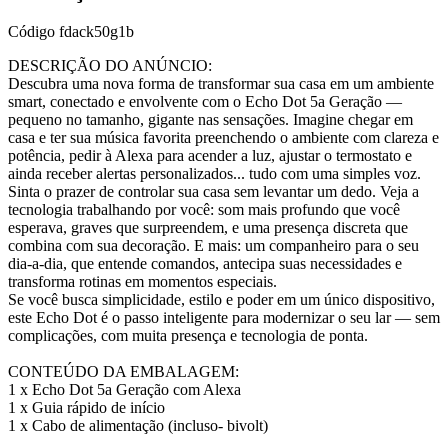
Código
fdack50g1b
DESCRIÇÃO DO ANÚNCIO:
Descubra uma nova forma de transformar sua casa em um ambiente
smart, conectado e envolvente com o Echo Dot 5a Geração —
pequeno no tamanho, gigante nas sensações. Imagine chegar em
casa e ter sua música favorita preenchendo o ambiente com clareza e
potência, pedir à Alexa para acender a luz, ajustar o termostato e
ainda receber alertas personalizados... tudo com uma simples voz.
Sinta o prazer de controlar sua casa sem levantar um dedo. Veja a
tecnologia trabalhando por você: som mais profundo que você
esperava, graves que surpreendem, e uma presença discreta que
combina com sua decoração. E mais: um companheiro para o seu
dia-a-dia, que entende comandos, antecipa suas necessidades e
transforma rotinas em momentos especiais.
Se você busca simplicidade, estilo e poder em um único dispositivo,
este Echo Dot é o passo inteligente para modernizar o seu lar — sem
complicações, com muita presença e tecnologia de ponta.
CONTEÚDO DA EMBALAGEM:
1 x Echo Dot 5a Geração com Alexa
1 x Guia rápido de início
1 x Cabo de alimentação (incluso- bivolt)