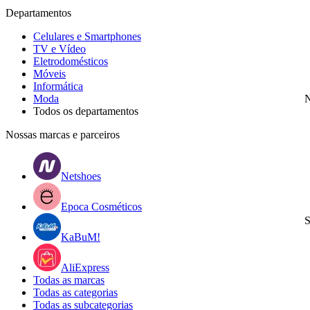
Departamentos
Celulares e Smartphones
TV e Vídeo
Eletrodomésticos
Móveis
Informática
Moda
N
Todos os departamentos
Nossas marcas e parceiros
Netshoes
Epoca Cosméticos
S
KaBuM!
AliExpress
Todas as marcas
Todas as categorias
Todas as subcategorias