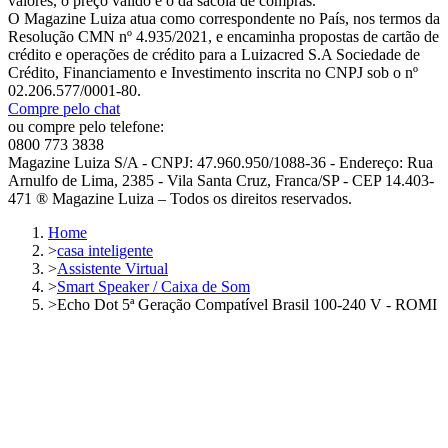
valores, o preço válido é o da sacola de compras.
O Magazine Luiza atua como correspondente no País, nos termos da
Resolução CMN nº 4.935/2021, e encaminha propostas de cartão de
crédito e operações de crédito para a Luizacred S.A Sociedade de
Crédito, Financiamento e Investimento inscrita no CNPJ sob o nº
02.206.577/0001-80.
Compre pelo chat
ou compre pelo telefone:
0800 773 3838
Magazine Luiza S/A - CNPJ: 47.960.950/1088-36 - Endereço: Rua
Arnulfo de Lima, 2385 - Vila Santa Cruz, Franca/SP - CEP 14.403-
471 ® Magazine Luiza – Todos os direitos reservados.
Home
>
casa inteligente
>
Assistente Virtual
>
Smart Speaker / Caixa de Som
>
Echo Dot 5ª Geração Compatível Brasil 100-240 V - ROMI