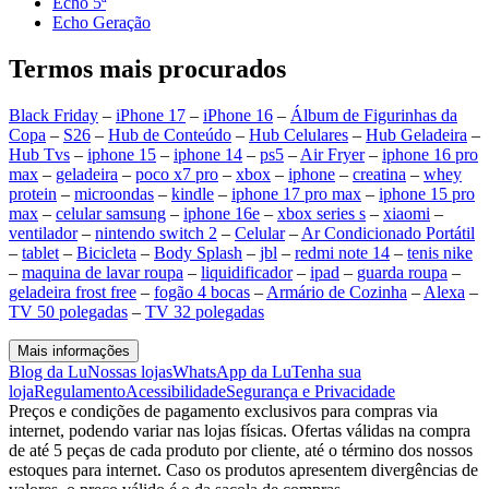
Echo 5ª
Echo Geração
Termos mais procurados
Black Friday
–
iPhone 17
–
iPhone 16
–
Álbum de Figurinhas da
Copa
–
S26
–
Hub de Conteúdo
–
Hub Celulares
–
Hub Geladeira
–
Hub Tvs
–
iphone 15
–
iphone 14
–
ps5
–
Air Fryer
–
iphone 16 pro
max
–
geladeira
–
poco x7 pro
–
xbox
–
iphone
–
creatina
–
whey
protein
–
microondas
–
kindle
–
iphone 17 pro max
–
iphone 15 pro
max
–
celular samsung
–
iphone 16e
–
xbox series s
–
xiaomi
–
ventilador
–
nintendo switch 2
–
Celular
–
Ar Condicionado Portátil
–
tablet
–
Bicicleta
–
Body Splash
–
jbl
–
redmi note 14
–
tenis nike
–
maquina de lavar roupa
–
liquidificador
–
ipad
–
guarda roupa
–
geladeira frost free
–
fogão 4 bocas
–
Armário de Cozinha
–
Alexa
–
TV 50 polegadas
–
TV 32 polegadas
Mais informações
Blog da Lu
Nossas lojas
WhatsApp da Lu
Tenha sua
loja
Regulamento
Acessibilidade
Segurança e Privacidade
Preços e condições de pagamento exclusivos para compras via
internet, podendo variar nas lojas físicas. Ofertas válidas na compra
de até 5 peças de cada produto por cliente, até o término dos nossos
estoques para internet. Caso os produtos apresentem divergências de