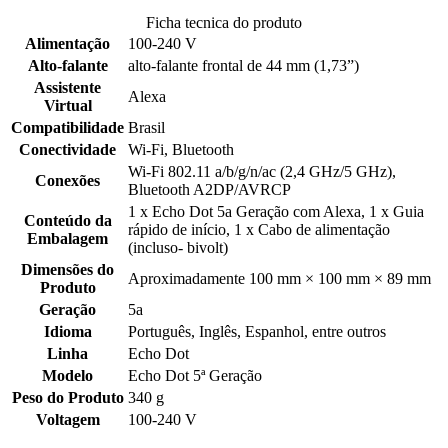
Ficha tecnica do produto
Alimentação
100-240 V
Alto-falante
alto-falante frontal de 44 mm (1,73”)
Assistente
Alexa
Virtual
Compatibilidade
Brasil
Conectividade
Wi-Fi, Bluetooth
Wi-Fi 802.11 a/b/g/n/ac (2,4 GHz/5 GHz),
Conexões
Bluetooth A2DP/AVRCP
1 x Echo Dot 5a Geração com Alexa, 1 x Guia
Conteúdo da
rápido de início, 1 x Cabo de alimentação
Embalagem
(incluso- bivolt)
Dimensões do
Aproximadamente 100 mm × 100 mm × 89 mm
Produto
Geração
5a
Idioma
Português, Inglês, Espanhol, entre outros
Linha
Echo Dot
Modelo
Echo Dot 5ª Geração
Peso do Produto
340 g
Voltagem
100-240 V