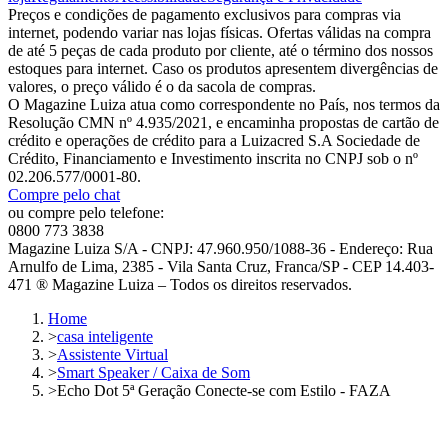
Preços e condições de pagamento exclusivos para compras via
internet, podendo variar nas lojas físicas. Ofertas válidas na compra
de até 5 peças de cada produto por cliente, até o término dos nossos
estoques para internet. Caso os produtos apresentem divergências de
valores, o preço válido é o da sacola de compras.
O Magazine Luiza atua como correspondente no País, nos termos da
Resolução CMN nº 4.935/2021, e encaminha propostas de cartão de
crédito e operações de crédito para a Luizacred S.A Sociedade de
Crédito, Financiamento e Investimento inscrita no CNPJ sob o nº
02.206.577/0001-80.
Compre pelo chat
ou compre pelo telefone:
0800 773 3838
Magazine Luiza S/A - CNPJ: 47.960.950/1088-36 - Endereço: Rua
Arnulfo de Lima, 2385 - Vila Santa Cruz, Franca/SP - CEP 14.403-
471 ® Magazine Luiza – Todos os direitos reservados.
Home
>
casa inteligente
>
Assistente Virtual
>
Smart Speaker / Caixa de Som
>
Echo Dot 5ª Geração Conecte-se com Estilo - FAZA