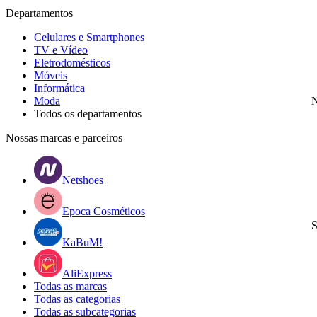
Departamentos
Celulares e Smartphones
TV e Vídeo
Eletrodomésticos
Móveis
Informática
Moda
N
Todos os departamentos
Nossas marcas e parceiros
Netshoes
Epoca Cosméticos
S
KaBuM!
AliExpress
Todas as marcas
Todas as categorias
Todas as subcategorias