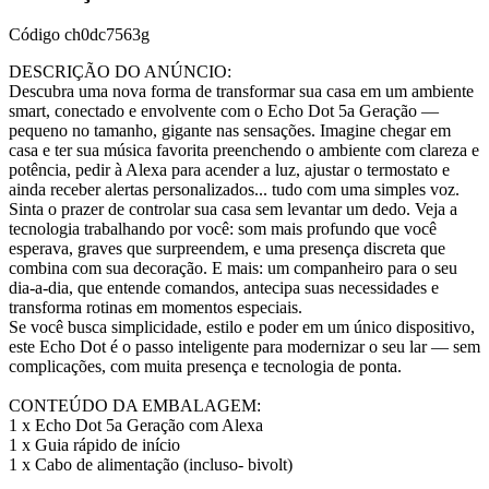
Código
ch0dc7563g
DESCRIÇÃO DO ANÚNCIO:
Descubra uma nova forma de transformar sua casa em um ambiente
smart, conectado e envolvente com o Echo Dot 5a Geração —
pequeno no tamanho, gigante nas sensações. Imagine chegar em
casa e ter sua música favorita preenchendo o ambiente com clareza e
potência, pedir à Alexa para acender a luz, ajustar o termostato e
ainda receber alertas personalizados... tudo com uma simples voz.
Sinta o prazer de controlar sua casa sem levantar um dedo. Veja a
tecnologia trabalhando por você: som mais profundo que você
esperava, graves que surpreendem, e uma presença discreta que
combina com sua decoração. E mais: um companheiro para o seu
dia-a-dia, que entende comandos, antecipa suas necessidades e
transforma rotinas em momentos especiais.
Se você busca simplicidade, estilo e poder em um único dispositivo,
este Echo Dot é o passo inteligente para modernizar o seu lar — sem
complicações, com muita presença e tecnologia de ponta.
CONTEÚDO DA EMBALAGEM:
1 x Echo Dot 5a Geração com Alexa
1 x Guia rápido de início
1 x Cabo de alimentação (incluso- bivolt)