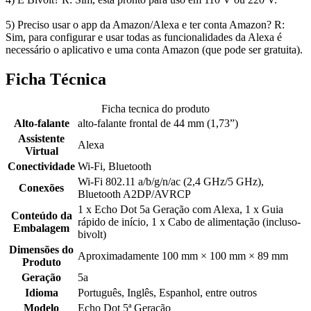
5) Preciso usar o app da Amazon/Alexa e ter conta Amazon? R:
Sim, para configurar e usar todas as funcionalidades da Alexa é
necessário o aplicativo e uma conta Amazon (que pode ser gratuita).
Ficha Técnica
Ficha tecnica do produto
Alto-falante
alto-falante frontal de 44 mm (1,73”)
Assistente
Alexa
Virtual
Conectividade
Wi-Fi, Bluetooth
Wi-Fi 802.11 a/b/g/n/ac (2,4 GHz/5 GHz),
Conexões
Bluetooth A2DP/AVRCP
1 x Echo Dot 5a Geração com Alexa, 1 x Guia
Conteúdo da
rápido de início, 1 x Cabo de alimentação (incluso-
Embalagem
bivolt)
Dimensões do
Aproximadamente 100 mm × 100 mm × 89 mm
Produto
Geração
5a
Idioma
Português, Inglês, Espanhol, entre outros
Modelo
Echo Dot 5ª Geração