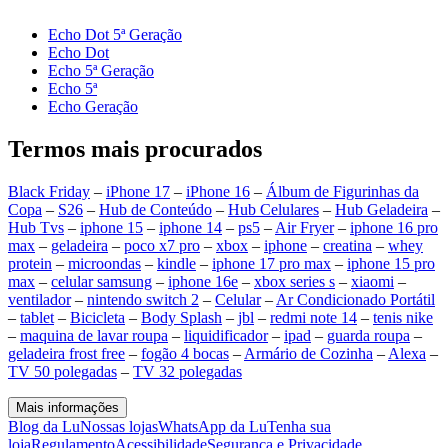
Echo Dot 5ª Geração
Echo Dot
Echo 5ª Geração
Echo 5ª
Echo Geração
Termos mais procurados
Black Friday
–
iPhone 17
–
iPhone 16
–
Álbum de Figurinhas da
Copa
–
S26
–
Hub de Conteúdo
–
Hub Celulares
–
Hub Geladeira
–
Hub Tvs
–
iphone 15
–
iphone 14
–
ps5
–
Air Fryer
–
iphone 16 pro
max
–
geladeira
–
poco x7 pro
–
xbox
–
iphone
–
creatina
–
whey
protein
–
microondas
–
kindle
–
iphone 17 pro max
–
iphone 15 pro
max
–
celular samsung
–
iphone 16e
–
xbox series s
–
xiaomi
–
ventilador
–
nintendo switch 2
–
Celular
–
Ar Condicionado Portátil
–
tablet
–
Bicicleta
–
Body Splash
–
jbl
–
redmi note 14
–
tenis nike
–
maquina de lavar roupa
–
liquidificador
–
ipad
–
guarda roupa
–
geladeira frost free
–
fogão 4 bocas
–
Armário de Cozinha
–
Alexa
–
TV 50 polegadas
–
TV 32 polegadas
Mais informações
Blog da Lu
Nossas lojas
WhatsApp da Lu
Tenha sua
loja
Regulamento
Acessibilidade
Segurança e Privacidade