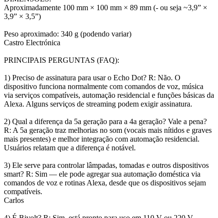
Aproximadamente 100 mm × 100 mm × 89 mm (- ou seja ~3,9” ×
3,9” × 3,5”)
Peso aproximado: 340 g (podendo variar)
Castro Electrónica
PRINCIPAIS PERGUNTAS (FAQ):
1) Preciso de assinatura para usar o Echo Dot? R: Não. O
dispositivo funciona normalmente com comandos de voz, música
via serviços compatíveis, automação residencial e funções básicas da
Alexa. Alguns serviços de streaming podem exigir assinatura.
2) Qual a diferença da 5a geração para a 4a geração? Vale a pena?
R: A 5a geração traz melhorias no som (vocais mais nítidos e graves
mais presentes) e melhor integração com automação residencial.
Usuários relatam que a diferença é notável.
3) Ele serve para controlar lâmpadas, tomadas e outros dispositivos
smart? R: Sim — ele pode agregar sua automação doméstica via
comandos de voz e rotinas Alexa, desde que os dispositivos sejam
compatíveis.
Carlos
4) É Bivolt? R: Sim, está pronto para uso em 110 V ou 220 V.