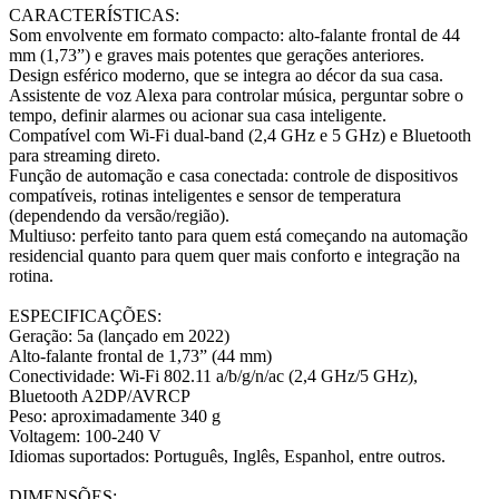
CARACTERÍSTICAS:
Som envolvente em formato compacto: alto-falante frontal de 44
mm (1,73”) e graves mais potentes que gerações anteriores.
Design esférico moderno, que se integra ao décor da sua casa.
Assistente de voz Alexa para controlar música, perguntar sobre o
tempo, definir alarmes ou acionar sua casa inteligente.
Compatível com Wi-Fi dual-band (2,4 GHz e 5 GHz) e Bluetooth
para streaming direto.
Função de automação e casa conectada: controle de dispositivos
compatíveis, rotinas inteligentes e sensor de temperatura
(dependendo da versão/região).
Multiuso: perfeito tanto para quem está começando na automação
residencial quanto para quem quer mais conforto e integração na
rotina.
ESPECIFICAÇÕES:
Geração: 5a (lançado em 2022)
Alto-falante frontal de 1,73” (44 mm)
Conectividade: Wi-Fi 802.11 a/b/g/n/ac (2,4 GHz/5 GHz),
Bluetooth A2DP/AVRCP
Peso: aproximadamente 340 g
Voltagem: 100-240 V
Idiomas suportados: Português, Inglês, Espanhol, entre outros.
DIMENSÕES: