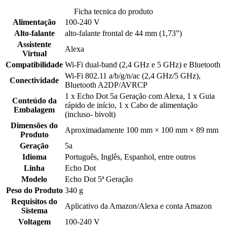
Ficha tecnica do produto
Alimentação
100-240 V
Alto-falante
alto-falante frontal de 44 mm (1,73”)
Assistente
Alexa
Virtual
Compatibilidade
Wi-Fi dual-band (2,4 GHz e 5 GHz) e Bluetooth
Wi-Fi 802.11 a/b/g/n/ac (2,4 GHz/5 GHz),
Conectividade
Bluetooth A2DP/AVRCP
1 x Echo Dot 5a Geração com Alexa, 1 x Guia
Conteúdo da
rápido de início, 1 x Cabo de alimentação
Embalagem
(incluso- bivolt)
Dimensões do
Aproximadamente 100 mm × 100 mm × 89 mm
Produto
Geração
5a
Idioma
Português, Inglês, Espanhol, entre outros
Linha
Echo Dot
Modelo
Echo Dot 5ª Geração
Peso do Produto
340 g
Requisitos do
Aplicativo da Amazon/Alexa e conta Amazon
Sistema
Voltagem
100-240 V