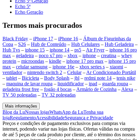
Echo 5ª Geração
Echo 5ª
Echo Geração
Termos mais procurados
Black Friday
–
iPhone 17
–
iPhone 16
–
Álbum de Figurinhas da
Copa
–
S26
–
Hub de Conteúdo
–
Hub Celulares
–
Hub Geladeira
–
Hub Tvs
–
iphone 15
–
iphone 14
–
ps5
–
Air Fryer
–
iphone 16 pro
max
–
geladeira
–
poco x7 pro
–
xbox
–
iphone
–
creatina
–
whey
protein
–
microondas
–
kindle
–
iphone 17 pro max
–
iphone 15 pro
max
–
celular samsung
–
iphone 16e
–
xbox series s
–
xiaomi
–
ventilador
–
nintendo switch 2
–
Celular
–
Ar Condicionado Portátil
–
tablet
–
Bicicleta
–
Body Splash
–
jbl
–
redmi note 14
–
tenis nike
–
maquina de lavar roupa
–
liquidificador
–
ipad
–
guarda roupa
–
geladeira frost free
–
fogão 4 bocas
–
Armário de Cozinha
–
Alexa
–
TV 50 polegadas
–
TV 32 polegadas
Mais informações
Blog da Lu
Nossas lojas
WhatsApp da Lu
Tenha sua
loja
Regulamento
Acessibilidade
Segurança e Privacidade
Preços e condições de pagamento exclusivos para compras via
internet, podendo variar nas lojas físicas. Ofertas válidas na compra
de até 5 peças de cada produto por cliente, até o término dos nossos