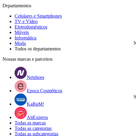
Departamentos
Celulares e Smartphones
TV e Vídeo
Eletrodomésticos
Móveis
Informática
Moda
N
Todos os departamentos
Nossas marcas e parceiros
Netshoes
Epoca Cosméticos
S
KaBuM!
AliExpress
Todas as marcas
Todas as categorias
Todas as subcategorias