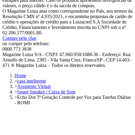
estoques para internet. Caso os produtos apresentem divergências de
valores, o preço válido é o da sacola de compras.
O Magazine Luiza atua como correspondente no País, nos termos da
Resolução CMN nº 4.935/2021, e encaminha propostas de cartão de
crédito e operações de crédito para a Luizacred S.A Sociedade de
Crédito, Financiamento e Investimento inscrita no CNPJ sob o nº
02.206.577/0001-80.
Compre pelo chat
ou compre pelo telefone:
0800 773 3838
Magazine Luiza S/A - CNPJ: 47.960.950/1088-36 - Endereço: Rua
Arnulfo de Lima, 2385 - Vila Santa Cruz, Franca/SP - CEP 14.403-
471 ® Magazine Luiza – Todos os direitos reservados.
Home
>
casa inteligente
>
Assistente Virtual
>
Smart Speaker / Caixa de Som
>
Echo Dot 5ª Geração Controle por Voz para Tarefas Diárias
- ROMI