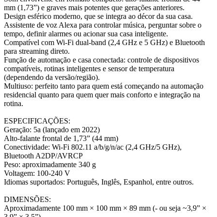
mm (1,73”) e graves mais potentes que gerações anteriores.
Design esférico moderno, que se integra ao décor da sua casa.
Assistente de voz Alexa para controlar música, perguntar sobre o
tempo, definir alarmes ou acionar sua casa inteligente.
Compatível com Wi-Fi dual-band (2,4 GHz e 5 GHz) e Bluetooth
para streaming direto.
Função de automação e casa conectada: controle de dispositivos
compatíveis, rotinas inteligentes e sensor de temperatura
(dependendo da versão/região).
Multiuso: perfeito tanto para quem está começando na automação
residencial quanto para quem quer mais conforto e integração na
rotina.
ESPECIFICAÇÕES:
Geração: 5a (lançado em 2022)
Alto-falante frontal de 1,73” (44 mm)
Conectividade: Wi-Fi 802.11 a/b/g/n/ac (2,4 GHz/5 GHz),
Bluetooth A2DP/AVRCP
Peso: aproximadamente 340 g
Voltagem: 100-240 V
Idiomas suportados: Português, Inglês, Espanhol, entre outros.
DIMENSÕES:
Aproximadamente 100 mm × 100 mm × 89 mm (- ou seja ~3,9” ×
3,9” × 3,5”)