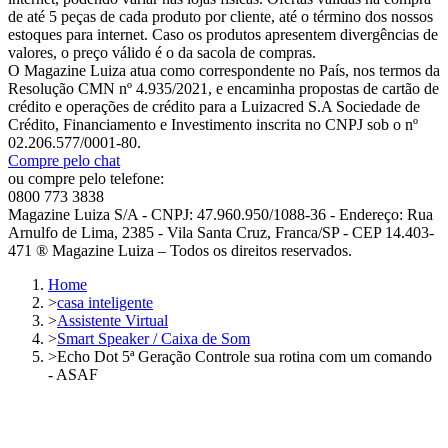
de até 5 peças de cada produto por cliente, até o término dos nossos
estoques para internet. Caso os produtos apresentem divergências de
valores, o preço válido é o da sacola de compras.
O Magazine Luiza atua como correspondente no País, nos termos da
Resolução CMN nº 4.935/2021, e encaminha propostas de cartão de
crédito e operações de crédito para a Luizacred S.A Sociedade de
Crédito, Financiamento e Investimento inscrita no CNPJ sob o nº
02.206.577/0001-80.
Compre pelo chat
ou compre pelo telefone:
0800 773 3838
Magazine Luiza S/A - CNPJ: 47.960.950/1088-36 - Endereço: Rua
Arnulfo de Lima, 2385 - Vila Santa Cruz, Franca/SP - CEP 14.403-
471 ® Magazine Luiza – Todos os direitos reservados.
Home
>
casa inteligente
>
Assistente Virtual
>
Smart Speaker / Caixa de Som
>
Echo Dot 5ª Geração Controle sua rotina com um comando
- ASAF