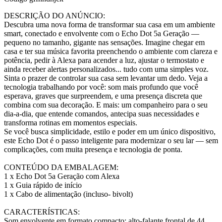
DESCRIÇÃO DO ANÚNCIO:
Descubra uma nova forma de transformar sua casa em um ambiente
smart, conectado e envolvente com o Echo Dot 5a Geração —
pequeno no tamanho, gigante nas sensações. Imagine chegar em
casa e ter sua música favorita preenchendo o ambiente com clareza e
potência, pedir à Alexa para acender a luz, ajustar o termostato e
ainda receber alertas personalizados... tudo com uma simples voz.
Sinta o prazer de controlar sua casa sem levantar um dedo. Veja a
tecnologia trabalhando por você: som mais profundo que você
esperava, graves que surpreendem, e uma presença discreta que
combina com sua decoração. E mais: um companheiro para o seu
dia-a-dia, que entende comandos, antecipa suas necessidades e
transforma rotinas em momentos especiais.
Se você busca simplicidade, estilo e poder em um único dispositivo,
este Echo Dot é o passo inteligente para modernizar o seu lar — sem
complicações, com muita presença e tecnologia de ponta.
CONTEÚDO DA EMBALAGEM:
1 x Echo Dot 5a Geração com Alexa
1 x Guia rápido de início
1 x Cabo de alimentação (incluso- bivolt)
CARACTERÍSTICAS:
Som envolvente em formato compacto: alto-falante frontal de 44