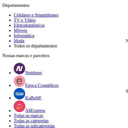
Departamentos
Celulares e Smartphones
TV e Vídeo
Eletrodomésticos
Móveis
Informática
Moda
N
Todos os departamentos
Nossas marcas e parceiros
Netshoes
Epoca Cosméticos
S
KaBuM!
AliExpress
Todas as marcas
Todas as categorias
Todas as subcategorias