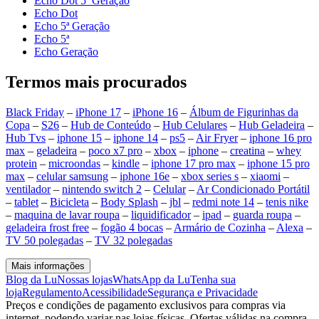
Echo Dot 5ª Geração
Echo Dot
Echo 5ª Geração
Echo 5ª
Echo Geração
Termos mais procurados
Black Friday
–
iPhone 17
–
iPhone 16
–
Álbum de Figurinhas da
Copa
–
S26
–
Hub de Conteúdo
–
Hub Celulares
–
Hub Geladeira
–
Hub Tvs
–
iphone 15
–
iphone 14
–
ps5
–
Air Fryer
–
iphone 16 pro
max
–
geladeira
–
poco x7 pro
–
xbox
–
iphone
–
creatina
–
whey
protein
–
microondas
–
kindle
–
iphone 17 pro max
–
iphone 15 pro
max
–
celular samsung
–
iphone 16e
–
xbox series s
–
xiaomi
–
ventilador
–
nintendo switch 2
–
Celular
–
Ar Condicionado Portátil
–
tablet
–
Bicicleta
–
Body Splash
–
jbl
–
redmi note 14
–
tenis nike
–
maquina de lavar roupa
–
liquidificador
–
ipad
–
guarda roupa
–
geladeira frost free
–
fogão 4 bocas
–
Armário de Cozinha
–
Alexa
–
TV 50 polegadas
–
TV 32 polegadas
Mais informações
Blog da Lu
Nossas lojas
WhatsApp da Lu
Tenha sua
loja
Regulamento
Acessibilidade
Segurança e Privacidade
Preços e condições de pagamento exclusivos para compras via
internet, podendo variar nas lojas físicas. Ofertas válidas na compra