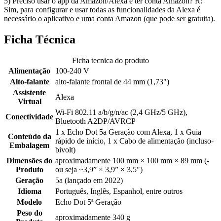
5) Preciso usar o app da Amazon/Alexa e ter conta Amazon? R:
Sim, para configurar e usar todas as funcionalidades da Alexa é
necessário o aplicativo e uma conta Amazon (que pode ser gratuita).
Ficha Técnica
Ficha tecnica do produto
Alimentação
100-240 V
Alto-falante
alto-falante frontal de 44 mm (1,73")
Assistente
Alexa
Virtual
Wi-Fi 802.11 a/b/g/n/ac (2,4 GHz/5 GHz),
Conectividade
Bluetooth A2DP/AVRCP
1 x Echo Dot 5a Geração com Alexa, 1 x Guia
Conteúdo da
rápido de início, 1 x Cabo de alimentação (incluso-
Embalagem
bivolt)
Dimensões do
aproximadamente 100 mm × 100 mm × 89 mm (-
Produto
ou seja ~3,9” × 3,9” × 3,5")
Geração
5a (lançado em 2022)
Idioma
Português, Inglês, Espanhol, entre outros
Modelo
Echo Dot 5ª Geração
Peso do
aproximadamente 340 g