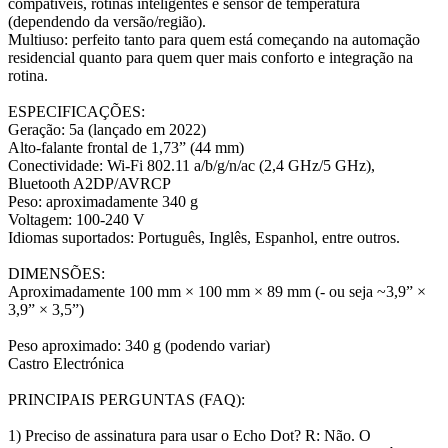
compatíveis, rotinas inteligentes e sensor de temperatura
(dependendo da versão/região).
Multiuso: perfeito tanto para quem está começando na automação
residencial quanto para quem quer mais conforto e integração na
rotina.
ESPECIFICAÇÕES:
Geração: 5a (lançado em 2022)
Alto-falante frontal de 1,73” (44 mm)
Conectividade: Wi-Fi 802.11 a/b/g/n/ac (2,4 GHz/5 GHz),
Bluetooth A2DP/AVRCP
Peso: aproximadamente 340 g
Voltagem: 100-240 V
Idiomas suportados: Português, Inglês, Espanhol, entre outros.
DIMENSÕES:
Aproximadamente 100 mm × 100 mm × 89 mm (- ou seja ~3,9” ×
3,9” × 3,5”)
Peso aproximado: 340 g (podendo variar)
Castro Electrónica
PRINCIPAIS PERGUNTAS (FAQ):
1) Preciso de assinatura para usar o Echo Dot? R: Não. O