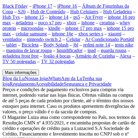
Black Friday
–
iPhone 17
–
iPhone 16
–
Álbum de Figurinhas da
Copa
–
S26
–
Hub de Conteúdo
–
Hub Celulares
–
Hub Geladeira
–
Hub Tvs
–
iphone 15
–
iphone 14
–
ps5
–
Air Fryer
–
iphone 16 pro
max
–
geladeira
–
poco x7 pro
–
xbox
–
iphone
–
creatina
–
whey
protein
–
microondas
–
kindle
–
iphone 17 pro max
–
iphone 15 pro
max
–
celular samsung
–
iphone 16e
–
xbox series s
–
xiaomi
–
ventilador
–
nintendo switch 2
–
Celular
–
Ar Condicionado Portátil
–
tablet
–
Bicicleta
–
Body Splash
–
jbl
–
redmi note 14
–
tenis nike
–
maquina de lavar roupa
–
liquidificador
–
ipad
–
guarda roupa
–
geladeira frost free
–
fogão 4 bocas
–
Armário de Cozinha
–
Alexa
–
TV 50 polegadas
–
TV 32 polegadas
Mais informações
Blog da Lu
Nossas lojas
WhatsApp da Lu
Tenha sua
loja
Regulamento
Acessibilidade
Segurança e Privacidade
Preços e condições de pagamento exclusivos para compras via
internet, podendo variar nas lojas físicas. Ofertas válidas na compra
de até 5 peças de cada produto por cliente, até o término dos nossos
estoques para internet. Caso os produtos apresentem divergências de
valores, o preço válido é o da sacola de compras.
O Magazine Luiza atua como correspondente no País, nos termos da
Resolução CMN nº 4.935/2021, e encaminha propostas de cartão de
crédito e operações de crédito para a Luizacred S.A Sociedade de
Crédito, Financiamento e Investimento inscrita no CNPJ sob o nº