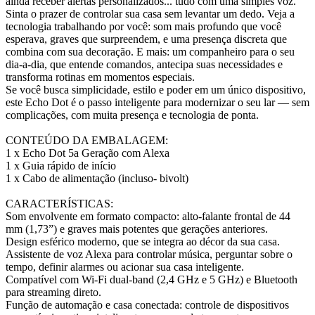
ainda receber alertas personalizados... tudo com uma simples voz.
Sinta o prazer de controlar sua casa sem levantar um dedo. Veja a
tecnologia trabalhando por você: som mais profundo que você
esperava, graves que surpreendem, e uma presença discreta que
combina com sua decoração. E mais: um companheiro para o seu
dia-a-dia, que entende comandos, antecipa suas necessidades e
transforma rotinas em momentos especiais.
Se você busca simplicidade, estilo e poder em um único dispositivo,
este Echo Dot é o passo inteligente para modernizar o seu lar — sem
complicações, com muita presença e tecnologia de ponta.
CONTEÚDO DA EMBALAGEM:
1 x Echo Dot 5a Geração com Alexa
1 x Guia rápido de início
1 x Cabo de alimentação (incluso- bivolt)
CARACTERÍSTICAS:
Som envolvente em formato compacto: alto-falante frontal de 44
mm (1,73”) e graves mais potentes que gerações anteriores.
Design esférico moderno, que se integra ao décor da sua casa.
Assistente de voz Alexa para controlar música, perguntar sobre o
tempo, definir alarmes ou acionar sua casa inteligente.
Compatível com Wi-Fi dual-band (2,4 GHz e 5 GHz) e Bluetooth
para streaming direto.
Função de automação e casa conectada: controle de dispositivos