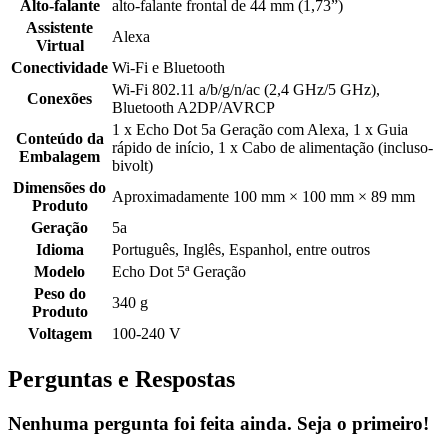
Alto-falante
alto-falante frontal de 44 mm (1,73”)
Assistente
Alexa
Virtual
Conectividade
Wi-Fi e Bluetooth
Wi-Fi 802.11 a/b/g/n/ac (2,4 GHz/5 GHz),
Conexões
Bluetooth A2DP/AVRCP
1 x Echo Dot 5a Geração com Alexa, 1 x Guia
Conteúdo da
rápido de início, 1 x Cabo de alimentação (incluso-
Embalagem
bivolt)
Dimensões do
Aproximadamente 100 mm × 100 mm × 89 mm
Produto
Geração
5a
Idioma
Português, Inglês, Espanhol, entre outros
Modelo
Echo Dot 5ª Geração
Peso do
340 g
Produto
Voltagem
100-240 V
Perguntas e Respostas
Nenhuma pergunta foi feita ainda. Seja o primeiro!