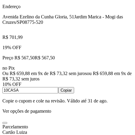
Endereço
Avenida Ezelino da Cunha Gloria, 51
Jardim Marica - Mogi das
Cruzes/SP
08775-520
R$ 701,99
19% OFF
Preço R$ 567,50
R$
567
,
50
no Pix
Ou R$ 659,88 em 9x de R$ 73,32 sem juros
ou
R$ 659,88
em
9
x de
R$ 73,32
sem juros
10% OFF
Copiar
Copie o cupom e cole na revisão. Válido até
31 de ago
.
Ver opções de pagamento
Parcelamento
Cartão Luiza