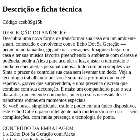
Descrição e ficha técnica
Código
cceb89g15b
DESCRIÇÃO DO ANÚNCIO:
Descubra uma nova forma de transformar sua casa em um ambiente
smart, conectado e envolvente com o Echo Dot 5a Geração —
pequeno no tamanho, gigante nas sensações. Imagine chegar em
casa e ter sua música favorita preenchendo o ambiente com clareza e
potência, pedir à Alexa para acender a luz, ajustar o termostato e
ainda receber alertas personalizados... tudo com uma simples voz.
Sinta o prazer de controlar sua casa sem levantar um dedo. Veja a
tecnologia trabalhando por você: som mais profundo que você
esperava, graves que surpreendem, e uma presença discreta que
combina com sua decoração. E mais: um companheiro para o seu
dia-a-dia, que entende comandos, antecipa suas necessidades e
transforma rotinas em momentos especiais.
Se você busca simplicidade, estilo e poder em um único dispositivo,
este Echo Dot é o passo inteligente para modernizar o seu lar — sem
complicações, com muita presença e tecnologia de ponta.
CONTEÚDO DA EMBALAGEM:
1 x Echo Dot 5a Geração com Alexa
1 x Guia rápido de início