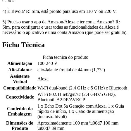
Carlos
4) É Bivolt? R: Sim, está pronto para uso em 110 V ou 220 V.
5) Preciso usar o app da Amazon/Alexa e ter conta Amazon? R:
Sim, para configurar e usar todas as funcionalidades da Alexa é
necessário o aplicativo e uma conta Amazon (que pode ser gratuita).
Ficha Técnica
Ficha tecnica do produto
Alimentação
100-240 V
Alto-falante
alto-falante frontal de 44 mm (1,73")
Assistente
Alexa
Virtual
Compatibilidade
Wi-Fi dual-band (2,4 GHz e 5 GHz) e Bluetooth
Wi-Fi 802.11 a/b/g/n/ac (2,4 GHz/5 GHz),
Conectividade
Bluetooth A2DP/AVRCP
1 x Echo Dot 5a Geração com Alexa, 1 x Guia
Conteúdo da
rápido de início, 1 x Cabo de alimentação
Embalagem
(incluso- bivolt)
Dimensões do
Aproximadamente 100 mm \u00d7 100 mm
Produto
\u00d7 89 mm