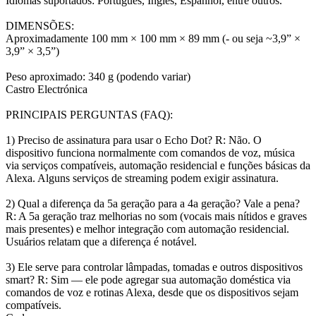
Idiomas suportados: Português, Inglês, Espanhol, entre outros.
DIMENSÕES:
Aproximadamente 100 mm × 100 mm × 89 mm (- ou seja ~3,9” ×
3,9” × 3,5”)
Peso aproximado: 340 g (podendo variar)
Castro Electrónica
PRINCIPAIS PERGUNTAS (FAQ):
1) Preciso de assinatura para usar o Echo Dot? R: Não. O
dispositivo funciona normalmente com comandos de voz, música
via serviços compatíveis, automação residencial e funções básicas da
Alexa. Alguns serviços de streaming podem exigir assinatura.
2) Qual a diferença da 5a geração para a 4a geração? Vale a pena?
R: A 5a geração traz melhorias no som (vocais mais nítidos e graves
mais presentes) e melhor integração com automação residencial.
Usuários relatam que a diferença é notável.
3) Ele serve para controlar lâmpadas, tomadas e outros dispositivos
smart? R: Sim — ele pode agregar sua automação doméstica via
comandos de voz e rotinas Alexa, desde que os dispositivos sejam
compatíveis.