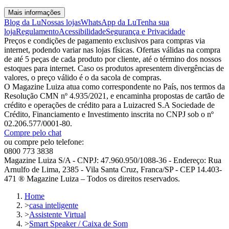
Mais informações
Blog da Lu
Nossas lojas
WhatsApp da Lu
Tenha sua
loja
Regulamento
Acessibilidade
Segurança e Privacidade
Preços e condições de pagamento exclusivos para compras via
internet, podendo variar nas lojas físicas. Ofertas válidas na compra
de até 5 peças de cada produto por cliente, até o término dos nossos
estoques para internet. Caso os produtos apresentem divergências de
valores, o preço válido é o da sacola de compras.
O Magazine Luiza atua como correspondente no País, nos termos da
Resolução CMN nº 4.935/2021, e encaminha propostas de cartão de
crédito e operações de crédito para a Luizacred S.A Sociedade de
Crédito, Financiamento e Investimento inscrita no CNPJ sob o nº
02.206.577/0001-80.
Compre pelo chat
ou compre pelo telefone:
0800 773 3838
Magazine Luiza S/A - CNPJ: 47.960.950/1088-36 - Endereço: Rua
Arnulfo de Lima, 2385 - Vila Santa Cruz, Franca/SP - CEP 14.403-
471 ® Magazine Luiza – Todos os direitos reservados.
Home
>
casa inteligente
>
Assistente Virtual
>
Smart Speaker / Caixa de Som