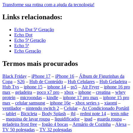
Transforme sua rotina com a ajuda da tecnologia!
Links relacionados:
Echo Dot 5ª Geração
Echo Dot
Echo 5ª Geração
Echo 5ª
Echo Geração
Termos mais procurados
Black Friday
–
iPhone 17
–
iPhone 16
–
Álbum de Figurinhas da
Copa
–
S26
–
Hub de Conteúdo
–
Hub Celulares
–
Hub Geladeira
–
Hub Tvs
–
iphone 15
–
iphone 14
–
ps5
–
Air Fryer
–
iphone 16 pro
max
–
geladeira
–
poco x7 pro
–
xbox
–
iphone
–
creatina
–
whey
protein
–
microondas
–
kindle
–
iphone 17 pro max
–
iphone 15 pro
max
–
celular samsung
–
iphone 16e
–
xbox series s
–
xiaomi
–
ventilador
–
nintendo switch 2
–
Celular
–
Ar Condicionado Portátil
–
tablet
–
Bicicleta
–
Body Splash
–
jbl
–
redmi note 14
–
tenis nike
–
maquina de lavar roupa
–
liquidificador
–
ipad
–
guarda roupa
–
geladeira frost free
–
fogão 4 bocas
–
Armário de Cozinha
–
Alexa
–
TV 50 polegadas
–
TV 32 polegadas