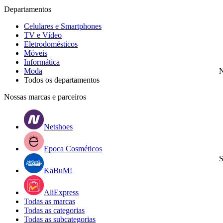
Departamentos
Celulares e Smartphones
TV e Vídeo
Eletrodomésticos
Móveis
Informática
Moda
N
Todos os departamentos
Nossas marcas e parceiros
Netshoes
Epoca Cosméticos
S
KaBuM!
AliExpress
Todas as marcas
Todas as categorias
Todas as subcategorias