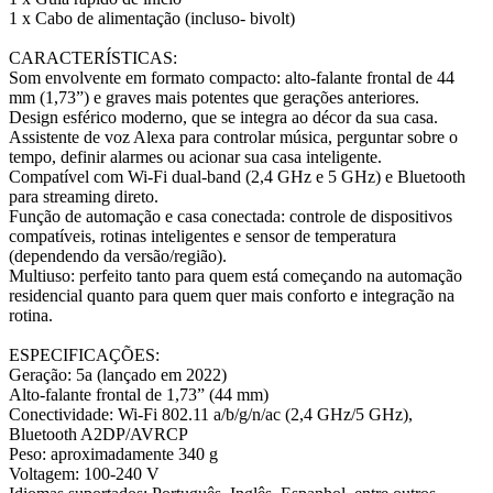
1 x Cabo de alimentação (incluso- bivolt)
CARACTERÍSTICAS:
Som envolvente em formato compacto: alto-falante frontal de 44
mm (1,73”) e graves mais potentes que gerações anteriores.
Design esférico moderno, que se integra ao décor da sua casa.
Assistente de voz Alexa para controlar música, perguntar sobre o
tempo, definir alarmes ou acionar sua casa inteligente.
Compatível com Wi-Fi dual-band (2,4 GHz e 5 GHz) e Bluetooth
para streaming direto.
Função de automação e casa conectada: controle de dispositivos
compatíveis, rotinas inteligentes e sensor de temperatura
(dependendo da versão/região).
Multiuso: perfeito tanto para quem está começando na automação
residencial quanto para quem quer mais conforto e integração na
rotina.
ESPECIFICAÇÕES:
Geração: 5a (lançado em 2022)
Alto-falante frontal de 1,73” (44 mm)
Conectividade: Wi-Fi 802.11 a/b/g/n/ac (2,4 GHz/5 GHz),
Bluetooth A2DP/AVRCP
Peso: aproximadamente 340 g
Voltagem: 100-240 V