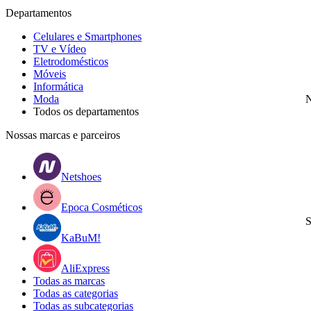
Departamentos
Celulares e Smartphones
TV e Vídeo
Eletrodomésticos
Móveis
Informática
Moda
N
Todos os departamentos
Nossas marcas e parceiros
Netshoes
Epoca Cosméticos
S
KaBuM!
AliExpress
Todas as marcas
Todas as categorias
Todas as subcategorias