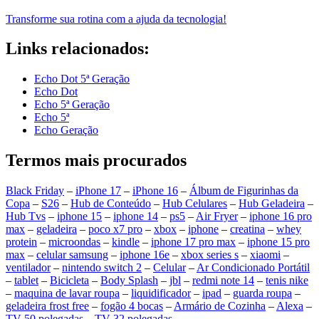
Transforme sua rotina com a ajuda da tecnologia!
Links relacionados:
Echo Dot 5ª Geração
Echo Dot
Echo 5ª Geração
Echo 5ª
Echo Geração
Termos mais procurados
Black Friday
–
iPhone 17
–
iPhone 16
–
Álbum de Figurinhas da
Copa
–
S26
–
Hub de Conteúdo
–
Hub Celulares
–
Hub Geladeira
–
Hub Tvs
–
iphone 15
–
iphone 14
–
ps5
–
Air Fryer
–
iphone 16 pro
max
–
geladeira
–
poco x7 pro
–
xbox
–
iphone
–
creatina
–
whey
protein
–
microondas
–
kindle
–
iphone 17 pro max
–
iphone 15 pro
max
–
celular samsung
–
iphone 16e
–
xbox series s
–
xiaomi
–
ventilador
–
nintendo switch 2
–
Celular
–
Ar Condicionado Portátil
–
tablet
–
Bicicleta
–
Body Splash
–
jbl
–
redmi note 14
–
tenis nike
–
maquina de lavar roupa
–
liquidificador
–
ipad
–
guarda roupa
–
geladeira frost free
–
fogão 4 bocas
–
Armário de Cozinha
–
Alexa
–
TV 50 polegadas
–
TV 32 polegadas