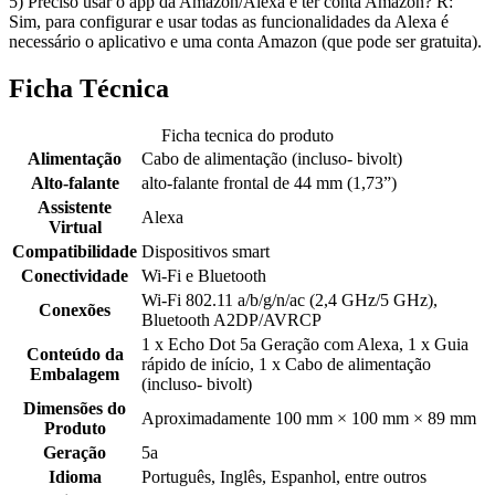
5) Preciso usar o app da Amazon/Alexa e ter conta Amazon? R:
Sim, para configurar e usar todas as funcionalidades da Alexa é
necessário o aplicativo e uma conta Amazon (que pode ser gratuita).
Ficha Técnica
Ficha tecnica do produto
Alimentação
Cabo de alimentação (incluso- bivolt)
Alto-falante
alto-falante frontal de 44 mm (1,73”)
Assistente
Alexa
Virtual
Compatibilidade
Dispositivos smart
Conectividade
Wi-Fi e Bluetooth
Wi-Fi 802.11 a/b/g/n/ac (2,4 GHz/5 GHz),
Conexões
Bluetooth A2DP/AVRCP
1 x Echo Dot 5a Geração com Alexa, 1 x Guia
Conteúdo da
rápido de início, 1 x Cabo de alimentação
Embalagem
(incluso- bivolt)
Dimensões do
Aproximadamente 100 mm × 100 mm × 89 mm
Produto
Geração
5a
Idioma
Português, Inglês, Espanhol, entre outros