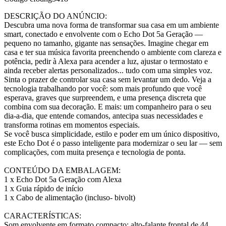
DESCRIÇÃO DO ANÚNCIO:
Descubra uma nova forma de transformar sua casa em um ambiente
smart, conectado e envolvente com o Echo Dot 5a Geração —
pequeno no tamanho, gigante nas sensações. Imagine chegar em
casa e ter sua música favorita preenchendo o ambiente com clareza e
potência, pedir à Alexa para acender a luz, ajustar o termostato e
ainda receber alertas personalizados... tudo com uma simples voz.
Sinta o prazer de controlar sua casa sem levantar um dedo. Veja a
tecnologia trabalhando por você: som mais profundo que você
esperava, graves que surpreendem, e uma presença discreta que
combina com sua decoração. E mais: um companheiro para o seu
dia-a-dia, que entende comandos, antecipa suas necessidades e
transforma rotinas em momentos especiais.
Se você busca simplicidade, estilo e poder em um único dispositivo,
este Echo Dot é o passo inteligente para modernizar o seu lar — sem
complicações, com muita presença e tecnologia de ponta.
CONTEÚDO DA EMBALAGEM:
1 x Echo Dot 5a Geração com Alexa
1 x Guia rápido de início
1 x Cabo de alimentação (incluso- bivolt)
CARACTERÍSTICAS:
Som envolvente em formato compacto: alto-falante frontal de 44