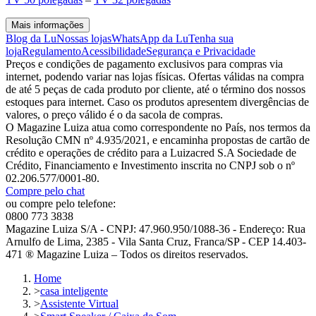
Mais informações
Blog da Lu
Nossas lojas
WhatsApp da Lu
Tenha sua
loja
Regulamento
Acessibilidade
Segurança e Privacidade
Preços e condições de pagamento exclusivos para compras via
internet, podendo variar nas lojas físicas. Ofertas válidas na compra
de até 5 peças de cada produto por cliente, até o término dos nossos
estoques para internet. Caso os produtos apresentem divergências de
valores, o preço válido é o da sacola de compras.
O Magazine Luiza atua como correspondente no País, nos termos da
Resolução CMN nº 4.935/2021, e encaminha propostas de cartão de
crédito e operações de crédito para a Luizacred S.A Sociedade de
Crédito, Financiamento e Investimento inscrita no CNPJ sob o nº
02.206.577/0001-80.
Compre pelo chat
ou compre pelo telefone:
0800 773 3838
Magazine Luiza S/A - CNPJ: 47.960.950/1088-36 - Endereço: Rua
Arnulfo de Lima, 2385 - Vila Santa Cruz, Franca/SP - CEP 14.403-
471 ® Magazine Luiza – Todos os direitos reservados.
Home
>
casa inteligente
>
Assistente Virtual