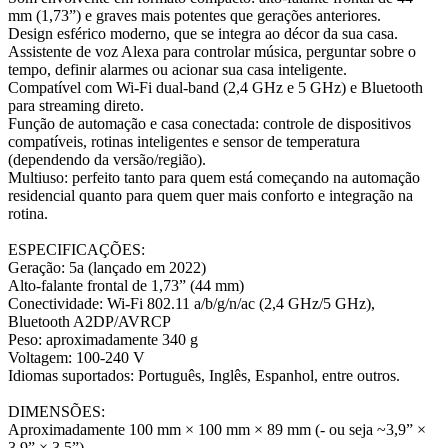
mm (1,73”) e graves mais potentes que gerações anteriores.
Design esférico moderno, que se integra ao décor da sua casa.
Assistente de voz Alexa para controlar música, perguntar sobre o
tempo, definir alarmes ou acionar sua casa inteligente.
Compatível com Wi-Fi dual-band (2,4 GHz e 5 GHz) e Bluetooth
para streaming direto.
Função de automação e casa conectada: controle de dispositivos
compatíveis, rotinas inteligentes e sensor de temperatura
(dependendo da versão/região).
Multiuso: perfeito tanto para quem está começando na automação
residencial quanto para quem quer mais conforto e integração na
rotina.
ESPECIFICAÇÕES:
Geração: 5a (lançado em 2022)
Alto-falante frontal de 1,73” (44 mm)
Conectividade: Wi-Fi 802.11 a/b/g/n/ac (2,4 GHz/5 GHz),
Bluetooth A2DP/AVRCP
Peso: aproximadamente 340 g
Voltagem: 100-240 V
Idiomas suportados: Português, Inglês, Espanhol, entre outros.
DIMENSÕES:
Aproximadamente 100 mm × 100 mm × 89 mm (- ou seja ~3,9” ×
3,9” × 3,5”)